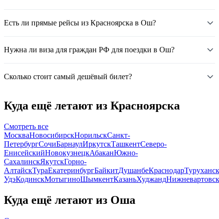
Есть ли прямые рейсы из Красноярска в Ош?
Нужна ли виза для граждан РФ для поездки в Ош?
Сколько стоит самый дешёвый билет?
Куда ещё летают из Красноярска
Смотреть все
Москва
Новосибирск
Норильск
Санкт-
Петербург
Сочи
Барнаул
Иркутск
Ташкент
Северо-
Енисейский
Новокузнецк
Абакан
Южно-
Сахалинск
Якутск
Горно-
Алтайск
Тура
Екатеринбург
Байкит
Душанбе
Краснодар
Туруханс
Удэ
Кодинск
Мотыгино
Шымкент
Казань
Худжанд
Нижневартовс
Куда ещё летают из Оша