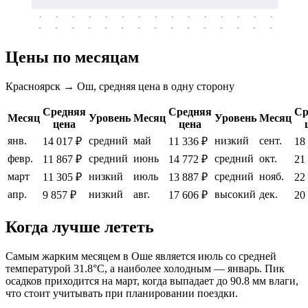
-
-
-
-
-
-
-
-
-
-
-
-
-
-
-
-
-
-
-
-
-
-
-
-
-
-
-
-
-
-
-
-
-
-
Цены по месяцам
Красноярск → Ош, средняя цена в одну сторону
Средняя
Средняя
Ср
Месяц
Уровень
Месяц
Уровень
Месяц
цена
цена
янв.
средний
май
низкий
сент.
14 017 ₽
11 336 ₽
18
февр.
средний
июнь
средний
окт.
11 867 ₽
14 772 ₽
21
март
низкий
июль
средний
нояб.
11 305 ₽
13 887 ₽
22
апр.
низкий
авг.
высокий
дек.
9 857 ₽
17 606 ₽
20
Когда лучше лететь
Самым жарким месяцем в
Оше
является июль со средней
температурой 31.8°C, а наиболее холодным — январь. Пик
осадков приходится на март, когда выпадает до 90.8 мм влаги,
что стоит учитывать при планировании поездки.