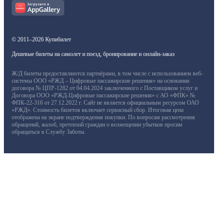
© 2011–2026 Купибилет
Дешевые билеты на самолет и поезд, бронирование и онлайн-заказ
Ж/Д билеты предоставляются партнёрами, в том числе с использованием веб-
системы ООО «РЖД – Цифровые пассажирские решения» на основании
договора № ЦПР-1282 от 04.04.2024 заключенного с Поставщиком услуг и
Договора ООО «РЖД-Цифровые пассажирские решения» с АО «ФПК» №
ФПК-22-316 от 27.12.2022 г. Сайт не является официальным ресурсом ОАО
«РЖД». Стоимость билетов включает сервисный сбор. Итоговая цена
отображена на экране подтверждения покупки. По вопросам рассмотрения
обращений, жалоб, претензий граждан о возмещении убытков просим
обращаться в Службу Заботы.