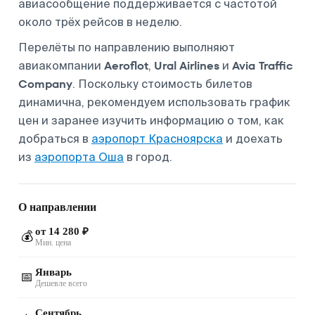
авиасообщение поддерживается с частотой
около трёх рейсов в неделю.
Перелёты по направлению выполняют
Aeroflot
Ural Airlines
Avia Traffic
авиакомпании
,
и
Company
. Поскольку стоимость билетов
динамична, рекомендуем использовать график
цен и заранее изучить информацию о том, как
добраться в
аэропорт Красноярска
и доехать
из
аэропорта Оша
в город.
О направлении
от 14 280 ₽
💰
Мин. цена
Январь
📅
Дешевле всего
Сентябрь