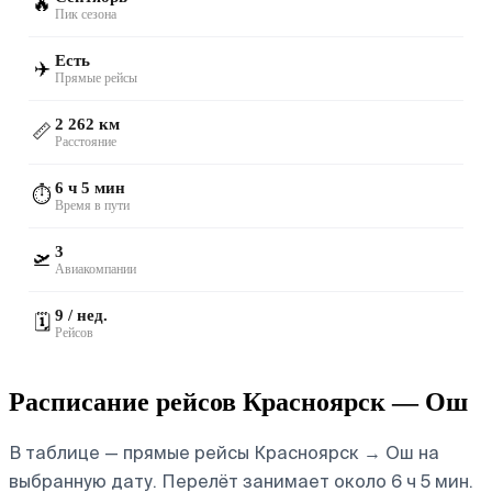
🔥
Пик сезона
Есть
✈️
Прямые рейсы
2 262 км
📏
Расстояние
6 ч 5 мин
⏱️
Время в пути
3
🛫
Авиакомпании
9 / нед.
🗓️
Рейсов
Расписание рейсов Красноярск — Ош
В таблице — прямые рейсы Красноярск → Ош на
выбранную дату. Перелёт занимает около 6 ч 5 мин.