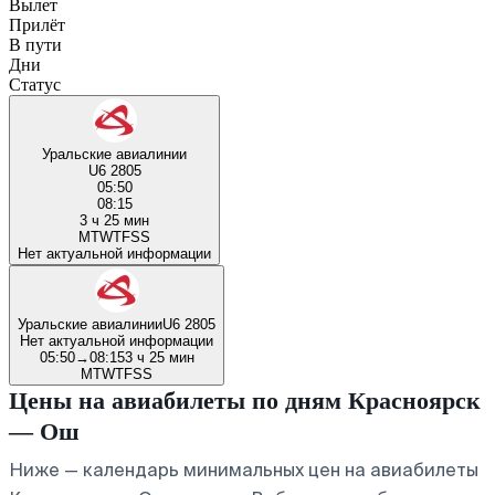
Вылет
Прилёт
В пути
Дни
Статус
Уральские авиалинии
U6 2805
05:50
08:15
3 ч 25 мин
M
T
W
T
F
S
S
Нет актуальной информации
Уральские авиалинии
U6 2805
Нет актуальной информации
05:50
→
08:15
3 ч 25 мин
M
T
W
T
F
S
S
Цены на авиабилеты по дням Красноярск
— Ош
Ниже — календарь минимальных цен на авиабилеты