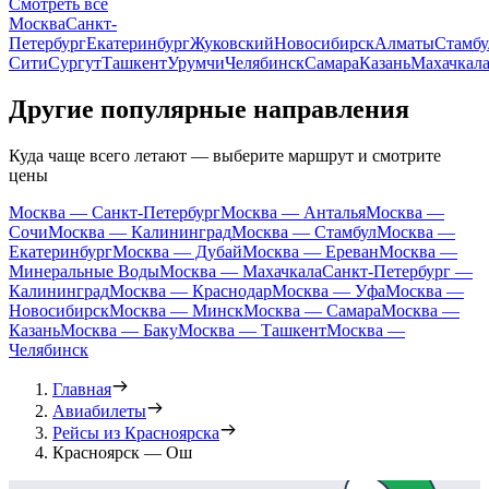
Смотреть все
Москва
Санкт-
Петербург
Екатеринбург
Жуковский
Новосибирск
Алматы
Стамбу
Сити
Сургут
Ташкент
Урумчи
Челябинск
Самара
Казань
Махачкал
Другие популярные направления
Куда чаще всего летают — выберите маршрут и смотрите
цены
Москва — Санкт-Петербург
Москва — Анталья
Москва —
Сочи
Москва — Калининград
Москва — Стамбул
Москва —
Екатеринбург
Москва — Дубай
Москва — Ереван
Москва —
Минеральные Воды
Москва — Махачкала
Санкт-Петербург —
Калининград
Москва — Краснодар
Москва — Уфа
Москва —
Новосибирск
Москва — Минск
Москва — Самара
Москва —
Казань
Москва — Баку
Москва — Ташкент
Москва —
Челябинск
Главная
Авиабилеты
Рейсы из Красноярска
Красноярск — Ош