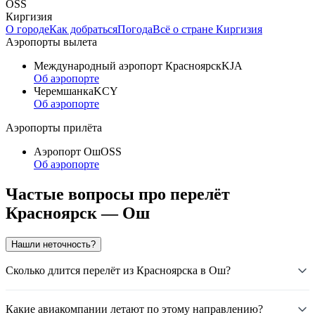
OSS
Киргизия
О городе
Как добраться
Погода
Всё о стране Киргизия
Аэропорты вылета
Международный аэропорт Красноярск
KJA
Об аэропорте
Черемшанка
KCY
Об аэропорте
Аэропорты прилёта
Аэропорт Ош
OSS
Об аэропорте
Частые вопросы про перелёт
Красноярск — Ош
Нашли неточность?
Сколько длится перелёт из Красноярска в Ош?
Какие авиакомпании летают по этому направлению?