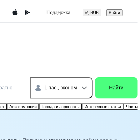
Поддержка
Войти
₽, RUB
ратно
1 пас., эконом
Найти
лет
Авиакомпании
Города и аэропорты
Интересные статьи
Частые