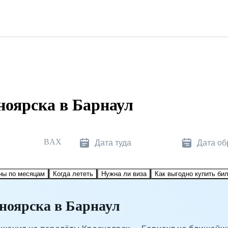
ноярска в Барнаул
BAX
Дата туда
Дата об
ны по месяцам
Когда лететь
Нужна ли виза
Как выгодно купить би
ноярска в Барнаул