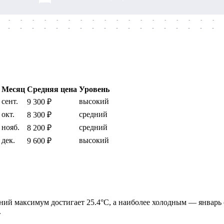
-
-
-
-
-
-
-
-
-
-
-
-
-
-
-
-
-
-
-
-
-
-
-
-
-
-
-
-
-
-
-
-
-
-
-
-
Месяц
Средняя цена
Уровень
сент.
высокий
9 300 ₽
окт.
средний
8 300 ₽
нояб.
средний
8 200 ₽
дек.
высокий
9 600 ₽
дний максимум достигает 25.4°C, а наиболее холодным — январь 
.