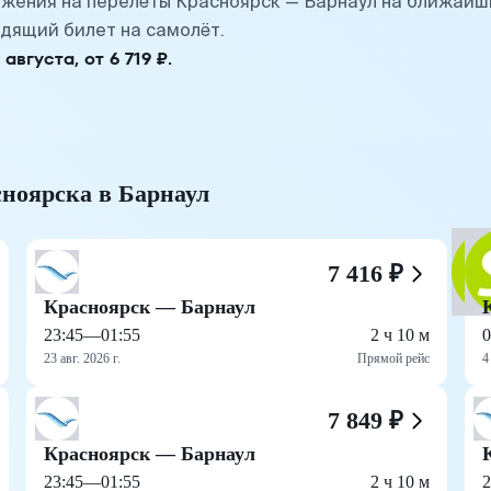
жения на перелёты Красноярск — Барнаул на ближайш
дящий билет на самолёт.
вгуста, от 6 719 ₽.
сноярска в Барнаул
7 416 ₽
Красноярск — Барнаул
23:45
—
01:55
2 ч 10 м
0
23 авг. 2026 г.
Прямой рейс
4
7 849 ₽
Красноярск — Барнаул
23:45
—
01:55
2 ч 10 м
2