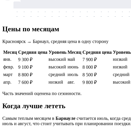
-
-
-
-
-
-
-
-
-
-
-
-
-
-
-
-
-
-
-
-
-
-
-
-
-
-
-
-
-
-
-
-
-
-
Цены по месяцам
Красноярск → Барнаул, средняя цена в одну сторону
Месяц
Средняя цена
Уровень
Месяц
Средняя цена
Уровень
янв.
высокий
май
низкий
9 300 ₽
7 900 ₽
февр.
высокий
июнь
низкий
9 100 ₽
8 000 ₽
март
средний
июль
средний
8 800 ₽
8 500 ₽
апр.
низкий
авг.
высокий
7 600 ₽
9 800 ₽
Часть значений оценена по сезонности.
Когда лучше лететь
Самым теплым месяцем в
Барнауле
считается июль, когда сре
июль и август, что стоит учитывать при планировании поездки