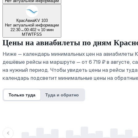
Нет актуальной информации
КрасАвиа
KV 103
Нет актуальной информации
22:30
→
00:40
2 ч 10 мин
M
T
W
T
F
S
S
Цены на авиабилеты по дням Красн
Ниже — календарь минимальных цен на авиабилеты Кр
дешёвые рейсы на маршруте — от 6 719 ₽ в августе, 
на нужный период. Чтобы увидеть цены на рейсы туд
календарь подсветит минимальные цены на обратные
Только туда
Туда и обратно