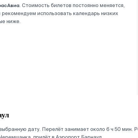
расАвиа
. Стоимость билетов постоянно меняется,
й рекомендуем использовать календарь низких
ые ниже.
аул
выбранную дату. Перелёт занимает около 6 ч 50 мин. 
еремшанка, прилёт в Аэропорт Барнаул.