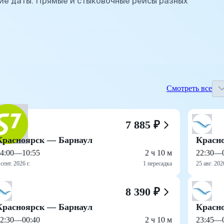
ие даты. Прямые и стыковочные рейсы разных
Смотреть все
7 885 ₽
Красноярск — Барнаул
Красн
4:00
—
10:55
2 ч 10 м
22:30
—
 сент. 2026 г.
1 пересадка
25 авг. 2026
8 390 ₽
Красноярск — Барнаул
Красн
2:30
—
00:40
2 ч 10 м
23:45
—