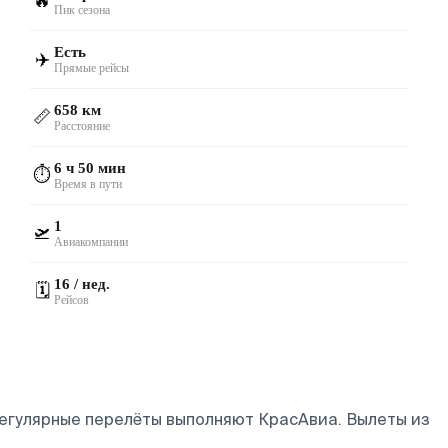
🔥
Пик сезона
Есть
✈️
Прямые рейсы
658 км
📏
Расстояние
6 ч 50 мин
⏱️
Время в пути
1
🛫
Авиакомпании
16 / нед.
🗓️
Рейсов
Регулярные перелёты выполняют КрасАвиа.
Вылеты из