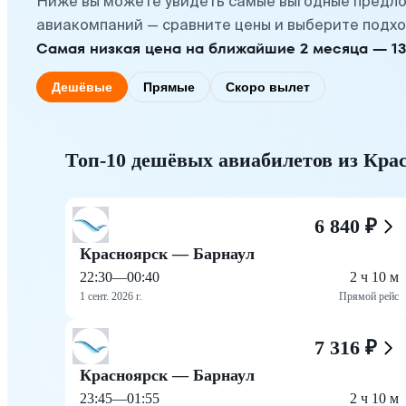
Ниже вы можете увидеть самые выгодные предло
авиакомпаний — сравните цены и выберите подхо
Самая низкая цена на ближайшие 2 месяца — 13 а
Дешёвые
Прямые
Скоро вылет
Топ-10 дешёвых авиабилетов из Кра
6 840 ₽
Красноярск — Барнаул
22:30
—
00:40
2 ч 10 м
1 сент. 2026 г.
Прямой рейс
7 316 ₽
Красноярск — Барнаул
23:45
—
01:55
2 ч 10 м