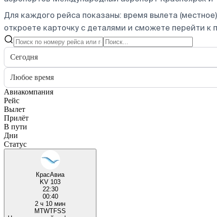
Для каждого рейса показаны: время вылета (местное),
откроете карточку с деталями и сможете перейти к п
Сегодня
Любое время
Авиакомпания
Рейс
Вылет
Прилёт
В пути
Дни
Статус
КрасАвиа
KV 103
22:30
00:40
2 ч 10 мин
M
T
W
T
F
S
S