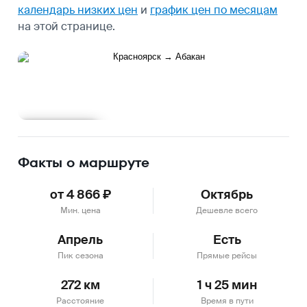
календарь низких цен
и
график цен по месяцам
на этой странице.
Подробнее
Факты о маршруте
от 4 866 ₽
Октябрь
Мин. цена
Дешевле всего
Апрель
Есть
Пик сезона
Прямые рейсы
272 км
1 ч 25 мин
Расстояние
Время в пути