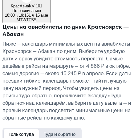
КрасАвиа
KV 101
По расписанию
18:00
→
19:15
1 ч 15 мин
M
T
W
T
F
S
S
Цены на авиабилеты по дням Красноярск —
Абакан
Ниже — календарь минимальных цен на авиабилеты
Красноярск — Абакан по дням. Выберите удобную
дату и сразу увидите стоимость перелёта. Самые
дешёвые рейсы на маршруте — от 4 866 ₽ в октябре,
самые дорогие — около 45 245 ₽ в апреле. Если даты
поездки гибкие, календарь поможет найти лучшую
цену на нужный период. Чтобы увидеть цены на
рейсы туда-обратно, переключите вкладку «Туда-
обратно» над календарём, выберите дату вылета — и
правый календарь подсветит минимальные цены на
обратные рейсы по каждому дню.
Только туда
Туда и обратно