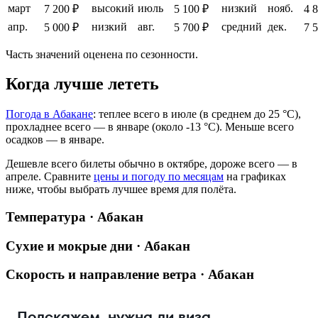
март
высокий
июль
низкий
нояб.
7 200 ₽
5 100 ₽
4 
апр.
низкий
авг.
средний
дек.
5 000 ₽
5 700 ₽
7 
Часть значений оценена по сезонности.
Когда лучше лететь
Погода в Абакане
: теплее всего в июле (в среднем до 25 °C),
прохладнее всего — в январе (около -13 °C). Меньше всего
осадков — в январе.
Дешевле всего билеты обычно в октябре, дороже всего — в
апреле.
Сравните
цены и погоду по месяцам
на графиках
ниже, чтобы выбрать лучшее время для полёта.
Температура · Абакан
Сухие и мокрые дни · Абакан
Скорость и направление ветра · Абакан
Подскажем, нужна ли виза