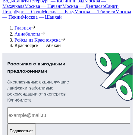
Воды
Санкт-Петербург — Калининград
Москва —
Махачкала
Москва — Нячанг
Москва — Денпасар
Санкт-
Петербург — Сочи
Москва — Баку
Москва — Тбилиси
Москва
— Пекин
Москва — Шанхай
Главная
Авиабилеты
Рейсы из Красноярска
Красноярск — Абакан
Рассылка с выгодными
предложениями
Эксклюзивные акции, лучшие
лайфхаки, заботливые
рекомендации от экспертов
Купибилета
Подписаться