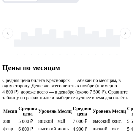
-
-
-
-
-
-
-
-
-
-
-
-
-
-
-
-
-
-
-
-
-
-
-
-
-
-
-
-
-
-
-
-
-
-
Цены по месяцам
Средняя цена билета Красноярск — Абакан по месяцам, в
одну сторону. Дешевле всего лететь в ноябре (примерно
4 800 ₽), дороже всего — в декабре (около 7 500 ₽). Сравните
таблицу и график ниже и выберите лучшее время для полёта.
Средняя
Средняя
Ср
Месяц
Уровень
Месяц
Уровень
Месяц
цена
цена
янв.
низкий
май
высокий
сент.
5 000 ₽
7 000 ₽
5 
февр.
высокий
июнь
низкий
окт.
6 800 ₽
4 900 ₽
5 