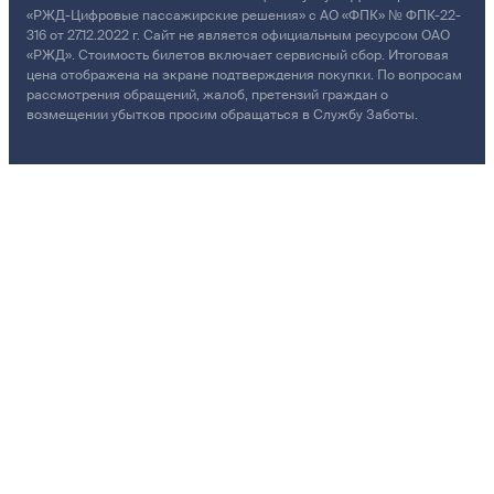
«РЖД-Цифровые пассажирские решения» с АО «ФПК» № ФПК-22-
316 от 27.12.2022 г. Сайт не является официальным ресурсом ОАО
«РЖД». Стоимость билетов включает сервисный сбор. Итоговая
цена отображена на экране подтверждения покупки. По вопросам
рассмотрения обращений, жалоб, претензий граждан о
возмещении убытков просим обращаться в Службу Заботы.