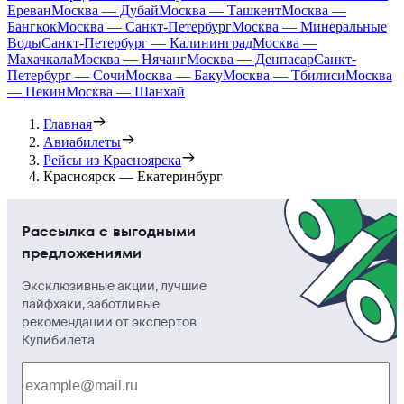
Ереван
Москва — Дубай
Москва — Ташкент
Москва —
Бангкок
Москва — Санкт-Петербург
Москва — Минеральные
Воды
Санкт-Петербург — Калининград
Москва —
Махачкала
Москва — Нячанг
Москва — Денпасар
Санкт-
Петербург — Сочи
Москва — Баку
Москва — Тбилиси
Москва
— Пекин
Москва — Шанхай
Главная
Авиабилеты
Рейсы из Красноярска
Красноярск — Екатеринбург
Рассылка с выгодными
предложениями
Эксклюзивные акции, лучшие
лайфхаки, заботливые
рекомендации от экспертов
Купибилета