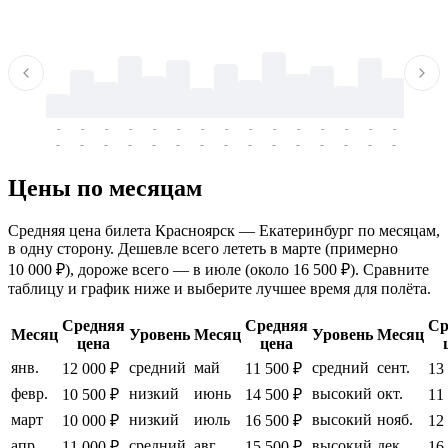
-
-
-
-
-
-
-
-
-
-
-
-
-
-
-
-
-
-
-
-
-
-
-
-
-
-
-
-
-
-
-
-
-
-
Цены по месяцам
Средняя цена билета Красноярск — Екатеринбург по месяцам,
в одну сторону. Дешевле всего лететь в марте (примерно
10 000 ₽), дороже всего — в июле (около 16 500 ₽). Сравните
таблицу и график ниже и выберите лучшее время для полёта.
Средняя
Средняя
Ср
Месяц
Уровень
Месяц
Уровень
Месяц
цена
цена
янв.
средний
май
средний
сент.
12 000 ₽
11 500 ₽
13
февр.
низкий
июнь
высокий
окт.
10 500 ₽
14 500 ₽
11
март
низкий
июль
высокий
нояб.
10 000 ₽
16 500 ₽
12
апр.
средний
авг.
высокий
дек.
11 000 ₽
15 500 ₽
16