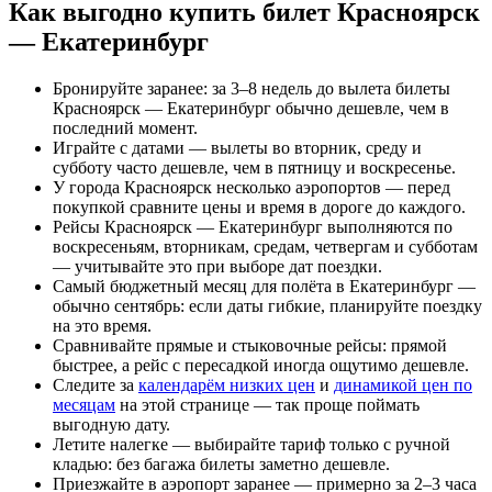
Как выгодно купить билет Красноярск
— Екатеринбург
Бронируйте заранее: за 3–8 недель до вылета билеты
Красноярск — Екатеринбург обычно дешевле, чем в
последний момент.
Играйте с датами — вылеты во вторник, среду и
субботу часто дешевле, чем в пятницу и воскресенье.
У города Красноярск несколько аэропортов — перед
покупкой сравните цены и время в дороге до каждого.
Рейсы Красноярск — Екатеринбург выполняются по
воскресеньям, вторникам, средам, четвергам и субботам
— учитывайте это при выборе дат поездки.
Самый бюджетный месяц для полёта в Екатеринбург —
обычно сентябрь: если даты гибкие, планируйте поездку
на это время.
Сравнивайте прямые и стыковочные рейсы: прямой
быстрее, а рейс с пересадкой иногда ощутимо дешевле.
Следите за
календарём низких цен
и
динамикой цен по
месяцам
на этой странице — так проще поймать
выгодную дату.
Летите налегке — выбирайте тариф только с ручной
кладью: без багажа билеты заметно дешевле.
Приезжайте в аэропорт заранее — примерно за 2–3 часа