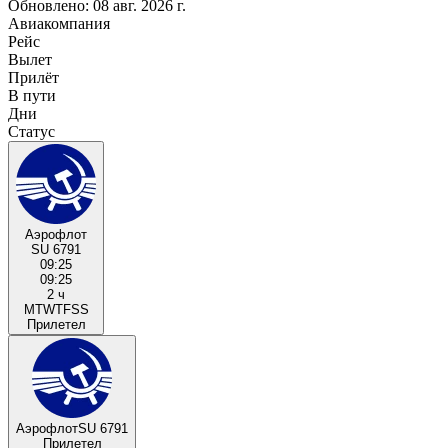
Обновлено: 08 авг. 2026 г.
Авиакомпания
Рейс
Вылет
Прилёт
В пути
Дни
Статус
Аэрофлот
SU 6791
09:25
09:25
2 ч
M
T
W
T
F
S
S
Прилетел
Аэрофлот
SU 6791
Прилетел