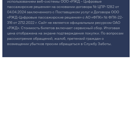
использованием веб-системы ООО «РЖД – Цифровые
пассажирские решения» на основании договора № ЦПР-1282 от
04.04.2024 заключенного с Поставщиком услуг и Договора ООО
«РЖД-Цифровые пассажирские решения» с АО «ФПК» № ФПК-22-
316 от 27.12.2022 г. Сайт не является официальным ресурсом ОАО
«РЖД». Стоимость билетов включает сервисный сбор. Итоговая
цена отображена на экране подтверждения покупки. По вопросам
рассмотрения обращений, жалоб, претензий граждан о
возмещении убытков просим обращаться в Службу Заботы.