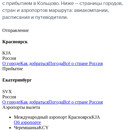
с прибытием в Кольцово. Ниже — страницы городов,
стран и аэропортов маршрута: авиакомпании,
расписания и путеводители.
Отправление
Красноярск
KJA
Россия
О городе
Как добраться
Погода
Всё о стране Россия
Прибытие
Екатеринбург
SVX
Россия
О городе
Как добраться
Погода
Всё о стране Россия
Аэропорты вылета
Международный аэропорт Красноярск
KJA
Об аэропорте
Черемшанка
KCY