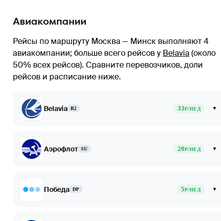
Авиакомпании
Рейсы по маршруту Москва — Минск выполняют 4
авиакомпании
; больше всего рейсов у
Belavia
(около
50% всех рейсов)
. Сравните перевозчиков, доли
рейсов и расписание ниже.
Belavia
33
▾
B2
Р/НЕД
Аэрофлот
28
▾
SU
Р/НЕД
Победа
5
▾
DP
Р/НЕД