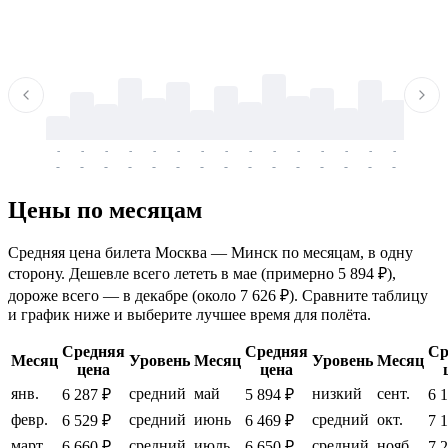
-
-
-
-
-
-
-
-
-
-
-
-
-
-
-
-
-
-
-
-
-
-
-
-
-
-
-
-
-
-
-
-
-
-
Цены по месяцам
Средняя цена билета Москва — Минск по месяцам, в одну
сторону. Дешевле всего лететь в мае (примерно 5 894 ₽),
дороже всего — в декабре (около 7 626 ₽). Сравните таблицу
и график ниже и выберите лучшее время для полёта.
Средняя
Средняя
Ср
Месяц
Уровень
Месяц
Уровень
Месяц
цена
цена
янв.
средний
май
низкий
сент.
6 287 ₽
5 894 ₽
6 
февр.
средний
июнь
средний
окт.
6 529 ₽
6 469 ₽
7 
март
средний
июль
средний
нояб.
6 660 ₽
6 650 ₽
7 