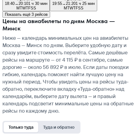
18:40
→
20:10
1 ч 30 мин
19:55
→
21:20
1 ч 25 мин
M
T
W
T
F
S
S
M
T
W
T
F
S
S
Показать ещё 3 рейсов
Цены на авиабилеты по дням Москва —
Минск
Ниже — календарь минимальных цен на авиабилеты
Москва — Минск по дням. Выберите удобную дату и
сразу увидите стоимость перелёта. Самые дешёвые
рейсы на маршруте — от 4 115 ₽ в сентябре, самые
дорогие — около 56 892 ₽ в июле. Если даты поездки
гибкие, календарь поможет найти лучшую цену на
нужный период. Чтобы увидеть цены на рейсы туда-
обратно, переключите вкладку «Туда-обратно» над
календарём, выберите дату вылета — и правый
календарь подсветит минимальные цены на обратные
рейсы по каждому дню.
Только туда
Туда и обратно