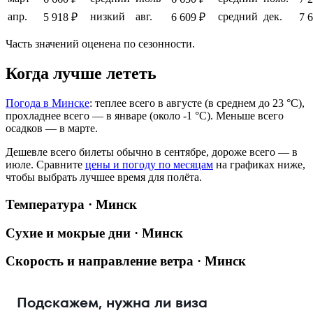
апр.
низкий
авг.
средний
дек.
5 918 ₽
6 609 ₽
7 
Часть значений оценена по сезонности.
Когда лучше лететь
Погода в Минске
: теплее всего в августе (в среднем до 23 °C),
прохладнее всего — в январе (около -1 °C). Меньше всего
осадков — в марте.
Дешевле всего билеты обычно в сентябре, дороже всего — в
июле.
Сравните
цены и погоду по месяцам
на графиках ниже,
чтобы выбрать лучшее время для полёта.
Температура · Минск
Сухие и мокрые дни · Минск
Скорость и направление ветра · Минск
Подскажем, нужна ли виза