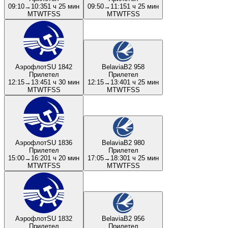
09:10
→
10:35
1 ч 25 мин
09:50
→
11:15
1 ч 25 мин
M
T
W
T
F
S
S
M
T
W
T
F
S
S
Аэрофлот
SU 1842
Belavia
B2 958
Прилетел
Прилетел
12:15
→
13:45
1 ч 30 мин
12:15
→
13:40
1 ч 25 мин
M
T
W
T
F
S
S
M
T
W
T
F
S
S
Аэрофлот
SU 1836
Belavia
B2 980
Прилетел
Прилетел
15:00
→
16:20
1 ч 20 мин
17:05
→
18:30
1 ч 25 мин
M
T
W
T
F
S
S
M
T
W
T
F
S
S
Аэрофлот
SU 1832
Belavia
B2 956
Прилетел
Прилетел