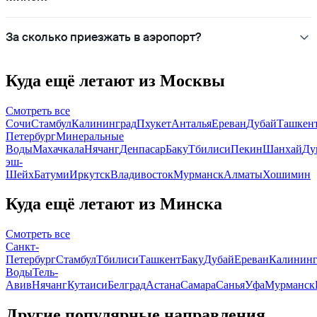
За сколько приезжать в аэропорт?
Куда ещё летают из Москвы
Смотреть все
Сочи
Стамбул
Калининград
Пхукет
Анталья
Ереван
Дубай
Ташкен
Петербург
Минеральные
Воды
Махачкала
Нячанг
Денпасар
Баку
Тбилиси
Пекин
Шанхай
Ду
эш-
Шейх
Батуми
Иркутск
Владивосток
Мурманск
Алматы
Хошимин
Куда ещё летают из Минска
Смотреть все
Санкт-
Петербург
Стамбул
Тбилиси
Ташкент
Баку
Дубай
Ереван
Калининг
Воды
Тель-
Авив
Нячанг
Кутаиси
Белград
Астана
Самара
Санья
Уфа
Мурманск
Другие популярные направления