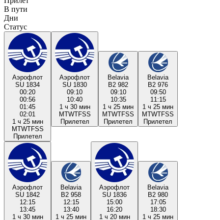
Прилёт
В пути
Дни
Статус
Аэрофлот
Аэрофлот
Belavia
Belavia
SU 1834
SU 1830
B2 982
B2 976
00:20
09:10
09:10
09:50
00:56
10:40
10:35
11:15
01:45
1 ч 30 мин
1 ч 25 мин
1 ч 25 мин
02:01
M
T
W
T
F
S
S
M
T
W
T
F
S
S
M
T
W
T
F
S
S
1 ч 25 мин
Прилетел
Прилетел
Прилетел
M
T
W
T
F
S
S
Прилетел
Аэрофлот
Belavia
Аэрофлот
Belavia
SU 1842
B2 958
SU 1836
B2 980
12:15
12:15
15:00
17:05
13:45
13:40
16:20
18:30
1 ч 30 мин
1 ч 25 мин
1 ч 20 мин
1 ч 25 мин