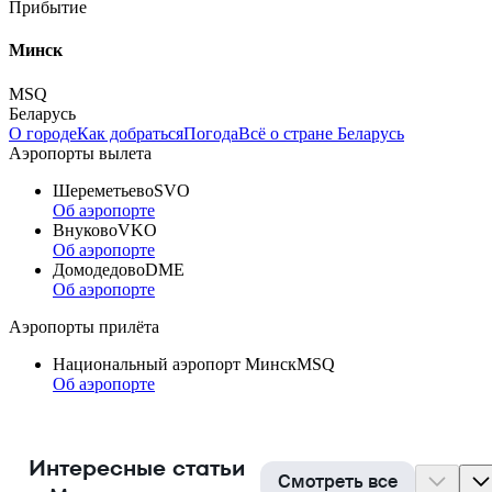
Прибытие
Минск
MSQ
Беларусь
О городе
Как добраться
Погода
Всё о стране Беларусь
Аэропорты вылета
Шереметьево
SVO
Об аэропорте
Внуково
VKO
Об аэропорте
Домодедово
DME
Об аэропорте
Аэропорты прилёта
Национальный аэропорт Минск
MSQ
Об аэропорте
Интересные статьи
Смотреть все