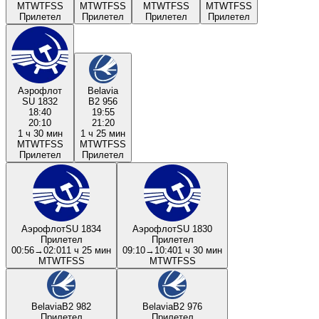
M
T
W
T
F
S
S
M
T
W
T
F
S
S
M
T
W
T
F
S
S
M
T
W
T
F
S
S
Прилетел
Прилетел
Прилетел
Прилетел
Аэрофлот
Belavia
SU 1832
B2 956
18:40
19:55
20:10
21:20
1 ч 30 мин
1 ч 25 мин
M
T
W
T
F
S
S
M
T
W
T
F
S
S
Прилетел
Прилетел
Аэрофлот
SU 1834
Аэрофлот
SU 1830
Прилетел
Прилетел
00:56
→
02:01
1 ч 25 мин
09:10
→
10:40
1 ч 30 мин
M
T
W
T
F
S
S
M
T
W
T
F
S
S
Belavia
B2 982
Belavia
B2 976
Прилетел
Прилетел