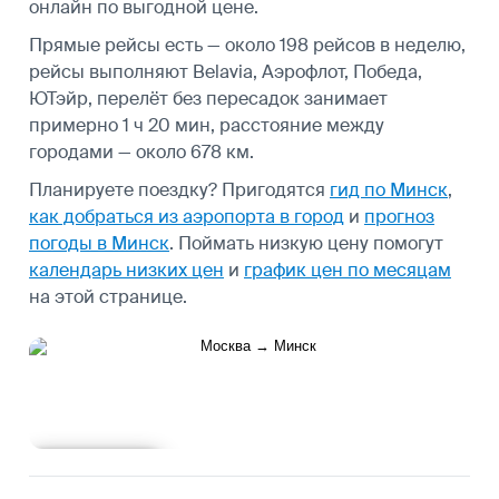
онлайн по выгодной цене.
Прямые рейсы есть — около 198 рейсов в неделю,
рейсы выполняют Belavia, Аэрофлот, Победа,
ЮТэйр, перелёт без пересадок занимает
примерно 1 ч 20 мин, расстояние между
городами — около 678 км.
Планируете поездку? Пригодятся
гид по Минск
,
как добраться из аэропорта в город
и
прогноз
погоды в Минск
.
Поймать низкую цену помогут
календарь низких цен
и
график цен по месяцам
на этой странице.
Подробнее