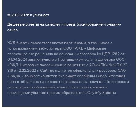
© 2011–2026 Купибилет
Дешевые билеты на самолет и поезд, бронирование и онлайн-
заказ
Ж/Д билеты предоставляются партнёрами, в том числе с
использованием веб-системы ООО «РЖД – Цифровые
пассажирские решения» на основании договора № ЦПР-1282 от
04.04.2024 заключенного с Поставщиком услуг и Договора ООО
«РЖД-Цифровые пассажирские решения» с АО «ФПК» № ФПК-22-
316 от 27.12.2022 г. Сайт не является официальным ресурсом ОАО
«РЖД». Стоимость билетов включает сервисный сбор. Итоговая
цена отображена на экране подтверждения покупки. По вопросам
рассмотрения обращений, жалоб, претензий граждан о
возмещении убытков просим обращаться в Службу Заботы.