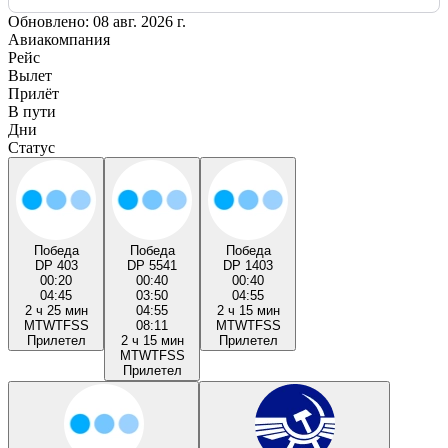
Обновлено: 08 авг. 2026 г.
Авиакомпания
Рейс
Вылет
Прилёт
В пути
Дни
Статус
Победа
Победа
Победа
DP 403
DP 5541
DP 1403
00:20
00:40
00:40
04:45
03:50
04:55
2 ч 25 мин
04:55
2 ч 15 мин
M
T
W
T
F
S
S
08:11
M
T
W
T
F
S
S
Прилетел
2 ч 15 мин
Прилетел
M
T
W
T
F
S
S
Прилетел