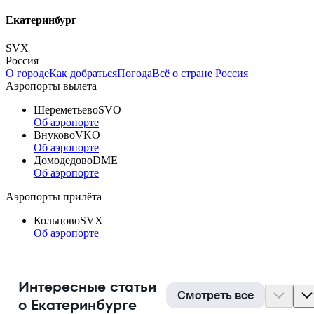
Екатеринбург
SVX
Россия
О городе
Как добраться
Погода
Всё о стране Россия
Аэропорты вылета
Шереметьево
SVO
Об аэропорте
Внуково
VKO
Об аэропорте
Домодедово
DME
Об аэропорте
Аэропорты прилёта
Кольцово
SVX
Об аэропорте
Интересные статьи
Смотреть все
о Екатеринбурге