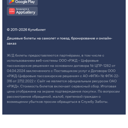
© 2011–2026 Купибилет
Дешевые билеты на самолет и поезд, бронирование и онлайн-
заказ
Ж/Д билеты предоставляются партнёрами, в том числе с
использованием веб-системы ООО «РЖД – Цифровые
пассажирские решения» на основании договора № ЦПР-1282 от
04.04.2024 заключенного с Поставщиком услуг и Договора ООО
«РЖД-Цифровые пассажирские решения» с АО «ФПК» № ФПК-22-
316 от 27.12.2022 г. Сайт не является официальным ресурсом ОАО
«РЖД». Стоимость билетов включает сервисный сбор. Итоговая
цена отображена на экране подтверждения покупки. По вопросам
рассмотрения обращений, жалоб, претензий граждан о
возмещении убытков просим обращаться в Службу Заботы.