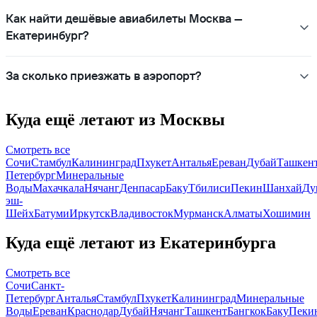
Как найти дешёвые авиабилеты Москва —
Екатеринбург?
За сколько приезжать в аэропорт?
Куда ещё летают из Москвы
Смотреть все
Сочи
Стамбул
Калининград
Пхукет
Анталья
Ереван
Дубай
Ташкен
Петербург
Минеральные
Воды
Махачкала
Нячанг
Денпасар
Баку
Тбилиси
Пекин
Шанхай
Ду
эш-
Шейх
Батуми
Иркутск
Владивосток
Мурманск
Алматы
Хошимин
Куда ещё летают из Екатеринбурга
Смотреть все
Сочи
Санкт-
Петербург
Анталья
Стамбул
Пхукет
Калининград
Минеральные
Воды
Ереван
Краснодар
Дубай
Нячанг
Ташкент
Бангкок
Баку
Пеки