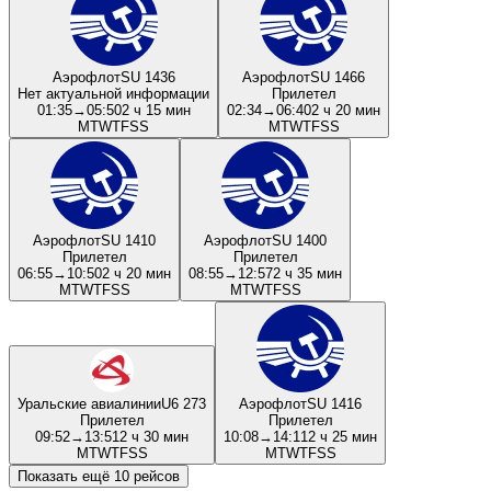
Аэрофлот
SU 1436
Аэрофлот
SU 1466
Нет актуальной информации
Прилетел
01:35
→
05:50
2 ч 15 мин
02:34
→
06:40
2 ч 20 мин
M
T
W
T
F
S
S
M
T
W
T
F
S
S
Аэрофлот
SU 1410
Аэрофлот
SU 1400
Прилетел
Прилетел
06:55
→
10:50
2 ч 20 мин
08:55
→
12:57
2 ч 35 мин
M
T
W
T
F
S
S
M
T
W
T
F
S
S
Уральские авиалинии
U6 273
Аэрофлот
SU 1416
Прилетел
Прилетел
09:52
→
13:51
2 ч 30 мин
10:08
→
14:11
2 ч 25 мин
M
T
W
T
F
S
S
M
T
W
T
F
S
S
Показать ещё 10 рейсов