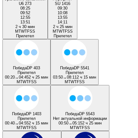
U6 273
SU 1416
08:25
09:30
09:52
10:08
12:55
13:55
13:51
14:11
2 ч 30 мин
2 ч 25 мин
M
T
W
T
F
S
S
M
T
W
T
F
S
S
Прилетел
Прилетел
Победа
DP 403
Победа
DP 5541
Прилетел
Прилетел
00:20
→
04:45
2 ч 25 мин
03:50
→
08:11
2 ч 15 мин
M
T
W
T
F
S
S
M
T
W
T
F
S
S
Победа
DP 1403
Победа
DP 5543
Прилетел
Нет актуальной информации
00:40
→
04:55
2 ч 15 мин
00:50
→
05:15
2 ч 25 мин
M
T
W
T
F
S
S
M
T
W
T
F
S
S