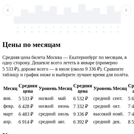
-
-
-
-
-
-
-
-
-
-
-
-
-
-
-
-
-
-
-
-
-
-
-
-
-
-
-
-
-
-
-
-
-
-
Цены по месяцам
Средняя цена билета Москва — Екатеринбург по месяцам, в
одну сторону. Дешевле всего лететь в январе (примерно
5 533 ₽), дороже всего — в июле (около 9 336 ₽). Сравните
таблицу и график ниже и выберите лучшее время для полёта.
Средняя
Средняя
Ср
Месяц
Уровень
Месяц
Уровень
Месяц
цена
цена
янв.
низкий
май
средний
сент.
5 533 ₽
6 532 ₽
5 
февр.
низкий
июнь
средний
окт.
6 428 ₽
7 332 ₽
7 
март
средний
июль
высокий
нояб.
6 483 ₽
9 336 ₽
7 
апр.
средний
авг.
средний
дек.
6 914 ₽
6 392 ₽
8 