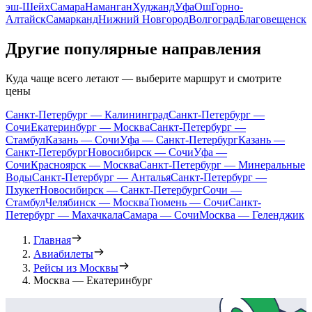
эш-Шейх
Самара
Наманган
Худжанд
Уфа
Ош
Горно-
Алтайск
Самарканд
Нижний Новгород
Волгоград
Благовещенск
Другие популярные направления
Куда чаще всего летают — выберите маршрут и смотрите
цены
Санкт-Петербург — Калининград
Санкт-Петербург —
Сочи
Екатеринбург — Москва
Санкт-Петербург —
Стамбул
Казань — Сочи
Уфа — Санкт-Петербург
Казань —
Санкт-Петербург
Новосибирск — Сочи
Уфа —
Сочи
Красноярск — Москва
Санкт-Петербург — Минеральные
Воды
Санкт-Петербург — Анталья
Санкт-Петербург —
Пхукет
Новосибирск — Санкт-Петербург
Сочи —
Стамбул
Челябинск — Москва
Тюмень — Сочи
Санкт-
Петербург — Махачкала
Самара — Сочи
Москва — Геленджик
Главная
Авиабилеты
Рейсы из Москвы
Москва — Екатеринбург