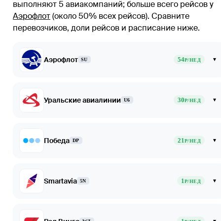
выполняют 5 авиакомпаний
; больше всего рейсов у
Аэрофлот
(около 50% всех рейсов)
. Сравните
перевозчиков, доли рейсов и расписание ниже.
Аэрофлот
54
▾
SU
Р/НЕД
Уральские авиалинии
30
▾
U6
Р/НЕД
Победа
21
▾
DP
Р/НЕД
Smartavia
1
▾
5N
Р/НЕД