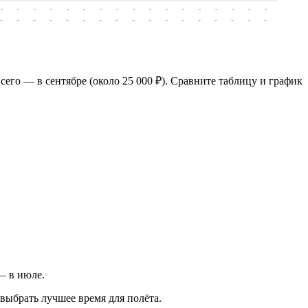
-
-
-
-
-
-
-
-
-
-
-
-
-
-
-
-
-
-
-
-
-
-
-
-
-
-
-
-
-
-
-
-
-
-
-
-
-
-
сего — в сентябре (около 25 000 ₽). Сравните таблицу и график
 — в июле.
выбрать лучшее время для полёта.