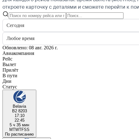
откроете карточку с деталями и сможете перейти к пои
Сегодня
Любое время
Обновлено: 08 авг. 2026 г.
Авиакомпания
Рейс
Вылет
Прилёт
В пути
Дни
Статус
Belavia
B2 8203
17:10
22:45
5 ч 35 мин
M
T
W
T
F
S
S
По расписанию