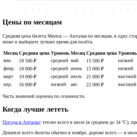
-
-
-
-
-
-
-
-
-
-
-
-
-
-
-
-
-
-
-
-
-
-
-
-
-
-
-
-
-
-
-
-
-
-
Цены по месяцам
Средняя цена билета Минск — Анталья по месяцам, в одну сторо
ниже и выберите лучшее время для полёта.
Месяц
Средняя цена
Уровень
Месяц
Средняя цена
Уровень
янв.
средний
май
низкий
18 500 ₽
15 500 ₽
февр.
средний
июнь
низкий
18 000 ₽
15 000 ₽
март
средний
июль
высокий
19 000 ₽
21 000 ₽
апр.
низкий
авг.
высокий
16 000 ₽
22 000 ₽
Часть значений оценена по сезонности.
Когда лучше лететь
Погода в Анталье
: теплее всего в июле (в среднем до 34 °C), 
Дешевле всего билеты обычно в ноябре, дороже всего — в июл