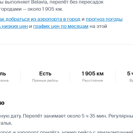
ы выполняет Belavia, перелёт без пересадок
ородами — около 1 905 км.
ак добраться из аэропорта в город
и
прогноз погоды
 низких цен
и
график цен по месяцам
на этой
ль
Есть
1 905 км
5 
езона
Прямые рейсы
Расстояние
В
ью
ую дату. Перелёт занимает около 5 ч 35 мин. Регулярны
алья.
город и аэропорт прилёта, номер рейса с авиакомпанией,