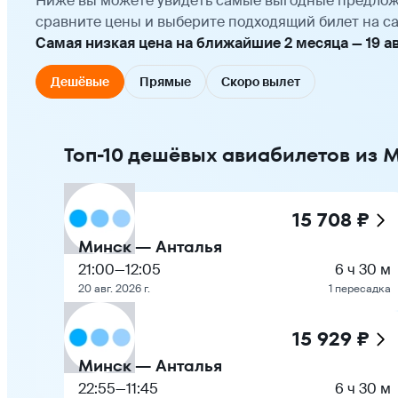
Ниже вы можете увидеть самые выгодные предлож
сравните цены и выберите подходящий билет на са
Самая низкая цена на ближайшие 2 месяца — 19 авг
Дешёвые
Прямые
Скоро вылет
Топ-10 дешёвых авиабилетов из 
15 708 ₽
Минск — Анталья
21:00
—
12:05
6 ч 30 м
20 авг. 2026 г.
1 пересадка
15 929 ₽
Минск — Анталья
22:55
—
11:45
6 ч 30 м