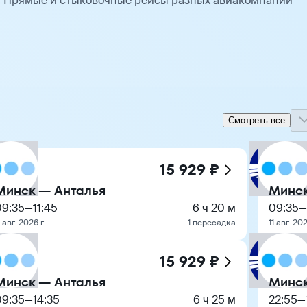
. Прямые и стыковочные рейсы разных авиакомпаний —
Смотреть все
15 929 ₽
Минск — Анталья
Минск
09:35
—
11:45
6 ч 20 м
09:35
—
1 авг. 2026 г.
1 пересадка
11 авг. 202
15 929 ₽
Минск — Анталья
Минск
09:35
—
14:35
6 ч 25 м
22:55
—