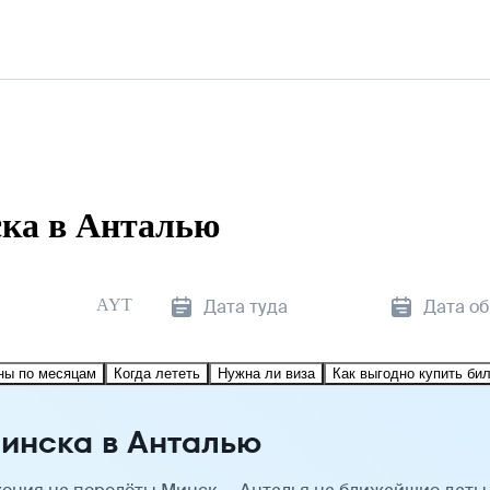
ка в Анталью
AYT
Дата туда
Дата о
ны по месяцам
Когда лететь
Нужна ли виза
Как выгодно купить би
инска в Анталью