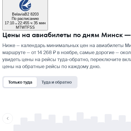
Belavia
B2 8203
По расписанию
17:10
→
22:45
5 ч 35 мин
M
T
W
T
F
S
S
Цены на авиабилеты по дням Минск —
Ниже — календарь минимальных цен на авиабилеты Мин
маршруте — от 14 268 ₽ в ноябре, самые дорогие — око
увидеть цены на рейсы туда-обратно, переключите вк
цены на обратные рейсы по каждому дню.
Только туда
Туда и обратно