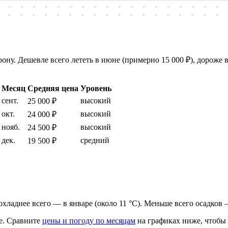
-
-
-
-
-
-
-
-
-
-
-
-
-
-
-
-
-
-
-
-
-
-
-
-
-
-
-
-
-
-
-
-
-
-
-
-
ну. Дешевле всего лететь в июне (примерно 15 000 ₽), дороже в
Месяц
Средняя цена
Уровень
сент.
высокий
25 000 ₽
окт.
высокий
24 000 ₽
нояб.
высокий
24 500 ₽
дек.
средний
19 500 ₽
прохладнее всего — в январе (около 11 °C). Меньше всего осадков
е.
Сравните
цены и погоду по месяцам
на графиках ниже, чтобы 