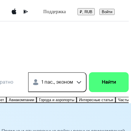
Поддержка
Войти
₽, RUB
братно
1 пас., эконом
Найти
лет
Авиакомпании
Города и аэропорты
Интересные статьи
Частые