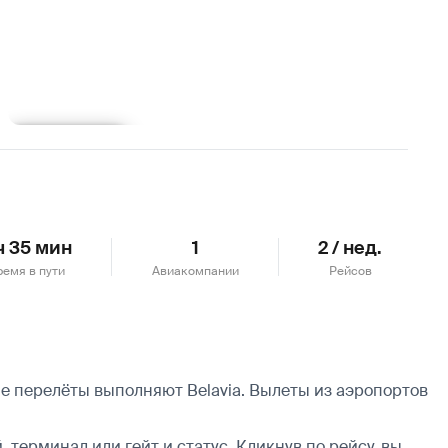
Подробнее
ч 35 мин
1
2 / нед.
ремя в пути
Авиакомпании
Рейсов
е перелёты выполняют Belavia.
Вылеты из аэропортов
 терминал или гейт и статус. Кликнув по рейсу, вы