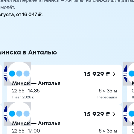
ения на перелёты Минск — Анталья на ближайшие даты
молёт.
уста, от 16 047 ₽.
Минска в Анталью
15 929 ₽
Минск — Анталья
22:55
—
14:35
6 ч 35 м
11 авг. 2026 г.
1 пересадка
1
15 929 ₽
Минск — Анталья
22:55
—
17:00
6 ч 35 м