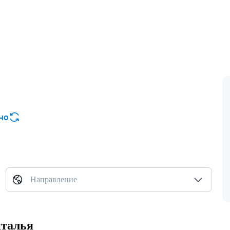
но
Направление
нталья