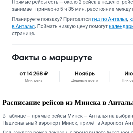
Прямые рейсы есть — около 2 рейса в неделю, рейс
занимает примерно 5 ч 35 мин, расстояние между г
Планируете поездку? Пригодятся
гид по Анталья
,
к
в Анталья
.
Поймать низкую цену помогут
календарь
странице.
Факты о маршруте
от 14 268 ₽
Ноябрь
Ию
Мин. цена
Дешевле всего
Пик с
Расписание рейсов из Минска в Антал
В таблице — прямые рейсы Минск — Анталья на выбранн
Национальный аэропорт Минск, прилёт в Аэропорт Ант
Для каждого рейса показаны: время вылета (местное), 