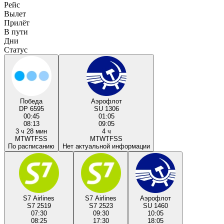
Рейс
Вылет
Прилёт
В пути
Дни
Статус
Победа
Аэрофлот
DP 6595
SU 1306
00:45
01:05
08:13
09:05
3 ч 28 мин
4 ч
M
T
W
T
F
S
S
M
T
W
T
F
S
S
По расписанию
Нет актуальной информации
S7 Airlines
S7 Airlines
Аэрофлот
S7 2519
S7 2523
SU 1460
07:30
09:30
10:05
08:25
17:30
18:05