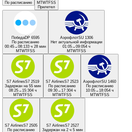
По расписанию
M
T
W
T
F
S
S
Прилетел
Победа
DP 6595
Аэрофлот
SU 1306
По расписанию
Нет актуальной информации
00:45
→
08:13
3 ч 28 мин
01:05
→
09:05
4 ч
M
T
W
T
F
S
S
M
T
W
T
F
S
S
S7 Airlines
S7 2519
S7 Airlines
S7 2523
Аэрофлот
SU 1460
Задержан на 55 мин
По расписанию
По расписанию
08:25
→
15:30
4 ч
09:30
→
17:30
4 ч
10:05
→
18:05
4 ч
M
T
W
T
F
S
S
M
T
W
T
F
S
S
M
T
W
T
F
S
S
S7 Airlines
S7 2505
S7 Airlines
S7 2527
По расписанию
Задержан на 2 ч 5 мин