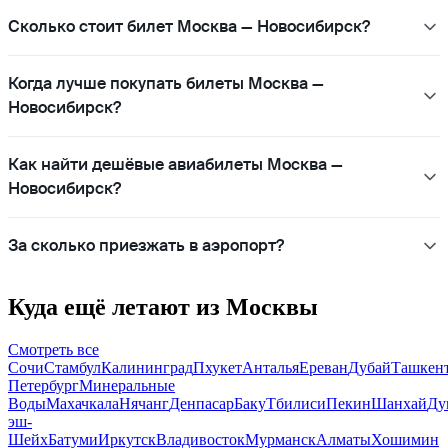
Сколько стоит билет Москва — Новосибирск?
Когда лучше покупать билеты Москва —
Новосибирск?
Как найти дешёвые авиабилеты Москва —
Новосибирск?
За сколько приезжать в аэропорт?
Куда ещё летают из Москвы
Смотреть все
Сочи
Стамбул
Калининград
Пхукет
Анталья
Ереван
Дубай
Ташкен
Петербург
Минеральные
Воды
Махачкала
Нячанг
Денпасар
Баку
Тбилиси
Пекин
Шанхай
Ду
эш-
Шейх
Батуми
Иркутск
Владивосток
Мурманск
Алматы
Хошимин