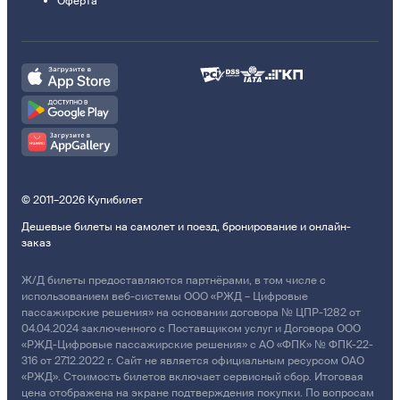
Оферта
© 2011–2026 Купибилет
Дешевые билеты на самолет и поезд, бронирование и онлайн-
заказ
Ж/Д билеты предоставляются партнёрами, в том числе с
использованием веб-системы ООО «РЖД – Цифровые
пассажирские решения» на основании договора № ЦПР-1282 от
04.04.2024 заключенного с Поставщиком услуг и Договора ООО
«РЖД-Цифровые пассажирские решения» с АО «ФПК» № ФПК-22-
316 от 27.12.2022 г. Сайт не является официальным ресурсом ОАО
«РЖД». Стоимость билетов включает сервисный сбор. Итоговая
цена отображена на экране подтверждения покупки. По вопросам