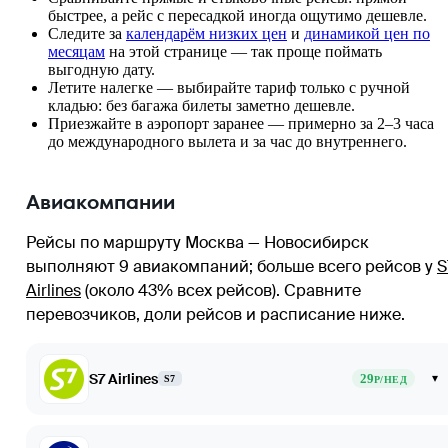
быстрее, а рейс с пересадкой иногда ощутимо дешевле.
Следите за
календарём низких цен
и
динамикой цен по
месяцам
на этой странице — так проще поймать
выгодную дату.
Летите налегке — выбирайте тариф только с ручной
кладью: без багажа билеты заметно дешевле.
Приезжайте в аэропорт заранее — примерно за 2–3 часа
до международного вылета и за час до внутреннего.
Авиакомпании
Рейсы по маршруту Москва — Новосибирск
выполняют 9 авиакомпаний
; больше всего рейсов у
S
Airlines
(около 43% всех рейсов)
. Сравните
перевозчиков, доли рейсов и расписание ниже.
S7 Airlines
29
▾
S7
Р/НЕД