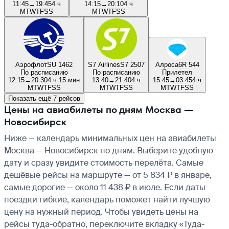
11:45
→
19:45
4 ч
14:15
→
20:10
4 ч
M
T
W
T
F
S
S
M
T
W
T
F
S
S
Аэрофлот
SU 1462
S7 Airlines
S7 2507
Алроса
6R 544
По расписанию
По расписанию
Прилетел
12:15
→
20:30
4 ч 15 мин
13:40
→
21:40
4 ч
15:45
→
03:45
4 ч
M
T
W
T
F
S
S
M
T
W
T
F
S
S
M
T
W
T
F
S
S
Показать ещё 7 рейсов
Цены на авиабилеты по дням Москва —
Новосибирск
Ниже — календарь минимальных цен на авиабилеты
Москва — Новосибирск по дням. Выберите удобную
дату и сразу увидите стоимость перелёта. Самые
дешёвые рейсы на маршруте — от 5 834 ₽ в январе,
самые дорогие — около 11 438 ₽ в июле. Если даты
поездки гибкие, календарь поможет найти лучшую
цену на нужный период. Чтобы увидеть цены на
рейсы туда-обратно, переключите вкладку «Туда-