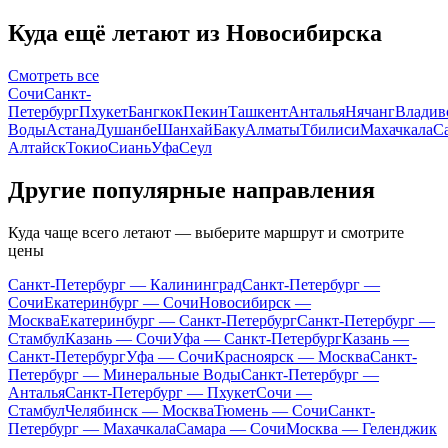
Куда ещё летают из Новосибирска
Смотреть все
Сочи
Санкт-
Петербург
Пхукет
Бангкок
Пекин
Ташкент
Анталья
Нячанг
Владив
Воды
Астана
Душанбе
Шанхай
Баку
Алматы
Тбилиси
Махачкала
С
Алтайск
Токио
Сиань
Уфа
Сеул
Другие популярные направления
Куда чаще всего летают — выберите маршрут и смотрите
цены
Санкт-Петербург — Калининград
Санкт-Петербург —
Сочи
Екатеринбург — Сочи
Новосибирск —
Москва
Екатеринбург — Санкт-Петербург
Санкт-Петербург —
Стамбул
Казань — Сочи
Уфа — Санкт-Петербург
Казань —
Санкт-Петербург
Уфа — Сочи
Красноярск — Москва
Санкт-
Петербург — Минеральные Воды
Санкт-Петербург —
Анталья
Санкт-Петербург — Пхукет
Сочи —
Стамбул
Челябинск — Москва
Тюмень — Сочи
Санкт-
Петербург — Махачкала
Самара — Сочи
Москва — Геленджик