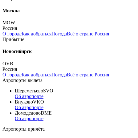
Москва
MOW
Россия
О городе
Как добраться
Погода
Всё о стране Россия
Прибытие
Новосибирск
OVB
Россия
О городе
Как добраться
Погода
Всё о стране Россия
Аэропорты вылета
Шереметьево
SVO
Об аэропорте
Внуково
VKO
Об аэропорте
Домодедово
DME
Об аэропорте
Аэропорты прилёта