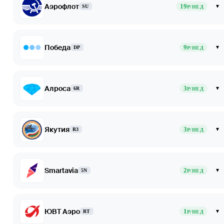
Аэрофлот
19
▾
SU
Р/НЕД
Победа
9
▾
DP
Р/НЕД
Алроса
3
▾
6R
Р/НЕД
Якутия
3
▾
R3
Р/НЕД
Smartavia
2
▾
5N
Р/НЕД
ЮВТ Аэро
1
▾
RT
Р/НЕД