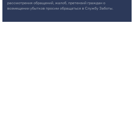
рассмотрения обращений, жалоб, претензий граждан о
возмещении убытков просим обращаться в Службу Заботы.