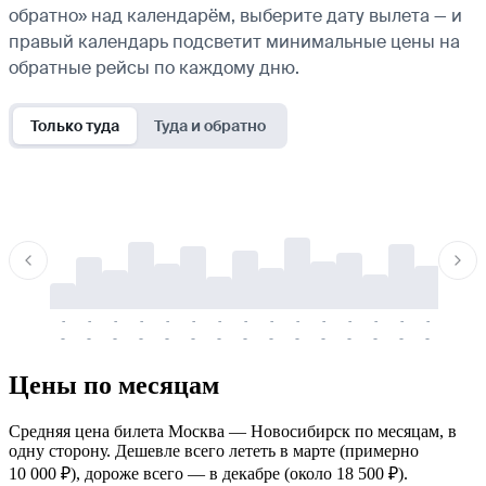
обратно» над календарём, выберите дату вылета — и
правый календарь подсветит минимальные цены на
обратные рейсы по каждому дню.
Только туда
Туда и обратно
-
-
-
-
-
-
-
-
-
-
-
-
-
-
-
-
-
-
-
-
-
-
-
-
-
-
-
-
-
-
-
-
-
-
Цены по месяцам
Средняя цена билета Москва — Новосибирск по месяцам, в
одну сторону. Дешевле всего лететь в марте (примерно
10 000 ₽), дороже всего — в декабре (около 18 500 ₽).