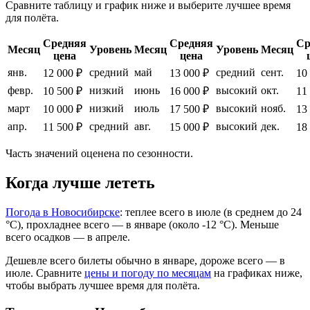
Сравните таблицу и график ниже и выберите лучшее время
для полёта.
Средняя
Средняя
Ср
Месяц
Уровень
Месяц
Уровень
Месяц
цена
цена
янв.
средний
май
средний
сент.
12 000 ₽
13 000 ₽
10
февр.
низкий
июнь
высокий
окт.
10 500 ₽
16 000 ₽
11
март
низкий
июль
высокий
нояб.
10 000 ₽
17 500 ₽
13
апр.
средний
авг.
высокий
дек.
11 500 ₽
15 000 ₽
18
Часть значений оценена по сезонности.
Когда лучше лететь
Погода в Новосибирске
: теплее всего в июле (в среднем до 24
°C), прохладнее всего — в январе (около -12 °C). Меньше
всего осадков — в апреле.
Дешевле всего билеты обычно в январе, дороже всего — в
июле.
Сравните
цены и погоду по месяцам
на графиках ниже,
чтобы выбрать лучшее время для полёта.