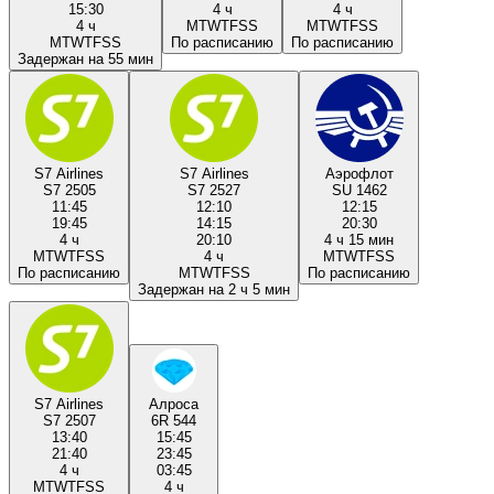
15:30
4 ч
4 ч
4 ч
M
T
W
T
F
S
S
M
T
W
T
F
S
S
M
T
W
T
F
S
S
По расписанию
По расписанию
Задержан на 55 мин
S7 Airlines
S7 Airlines
Аэрофлот
S7 2505
S7 2527
SU 1462
11:45
12:10
12:15
19:45
14:15
20:30
4 ч
20:10
4 ч 15 мин
M
T
W
T
F
S
S
4 ч
M
T
W
T
F
S
S
По расписанию
M
T
W
T
F
S
S
По расписанию
Задержан на 2 ч 5 мин
S7 Airlines
Алроса
S7 2507
6R 544
13:40
15:45
21:40
23:45
4 ч
03:45
M
T
W
T
F
S
S
4 ч