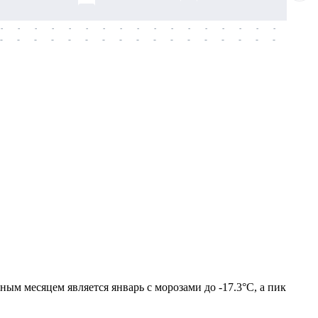
-
-
-
-
-
-
-
-
-
-
-
-
-
-
-
-
-
-
-
-
-
-
-
-
-
-
-
-
-
-
-
-
-
-
-
-
-
-
ым месяцем является январь с морозами до -17.3°C, а пик