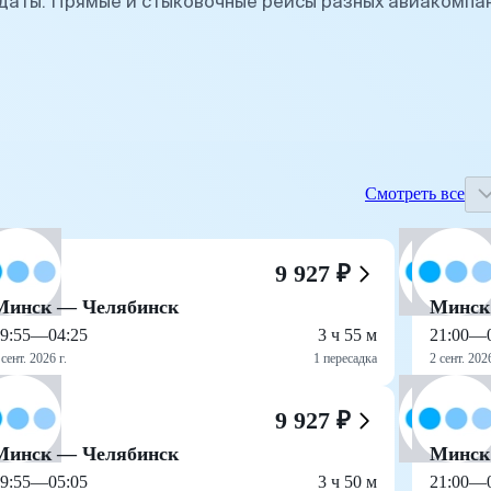
даты. Прямые и стыковочные рейсы разных авиакомпа
Смотреть все
9 927 ₽
Минск — Челябинск
Минск
9:55
—
04:25
3 ч 55 м
21:00
—
 сент. 2026 г.
1 пересадка
2 сент. 2026
9 927 ₽
Минск — Челябинск
Минск
9:55
—
05:05
3 ч 50 м
21:00
—