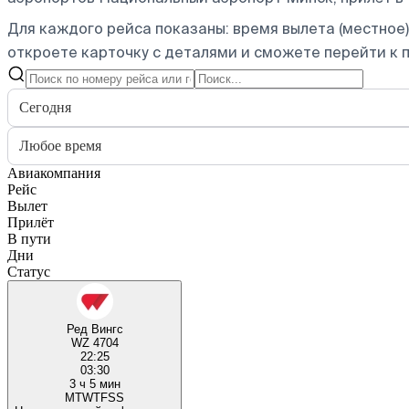
Для каждого рейса показаны: время вылета (местное),
откроете карточку с деталями и сможете перейти к п
Сегодня
Любое время
Авиакомпания
Рейс
Вылет
Прилёт
В пути
Дни
Статус
Ред Вингс
WZ 4704
22:25
03:30
3 ч 5 мин
M
T
W
T
F
S
S