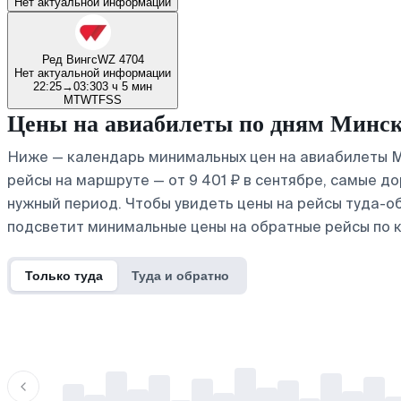
Нет актуальной информации
Ред Вингс
WZ 4704
Нет актуальной информации
22:25
→
03:30
3 ч 5 мин
M
T
W
T
F
S
S
Цены на авиабилеты по дням Минс
Ниже — календарь минимальных цен на авиабилеты М
рейсы на маршруте — от 9 401 ₽ в сентябре, самые до
нужный период. Чтобы увидеть цены на рейсы туда-о
подсветит минимальные цены на обратные рейсы по 
Только туда
Туда и обратно