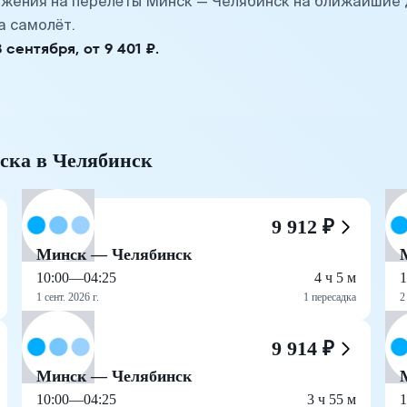
жения на перелёты Минск — Челябинск на ближайшие 
а самолёт.
ентября, от 9 401 ₽.
ска в Челябинск
9 912 ₽
Минск — Челябинск
10:00
—
04:25
4 ч 5 м
1
1 сент. 2026 г.
1 пересадка
2
9 914 ₽
Минск — Челябинск
10:00
—
04:25
3 ч 55 м
1