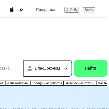
Поддержка
Войти
₽, RUB
ратно
1 пас., эконом
Найти
лет
Авиакомпании
Города и аэропорты
Интересные статьи
Частые