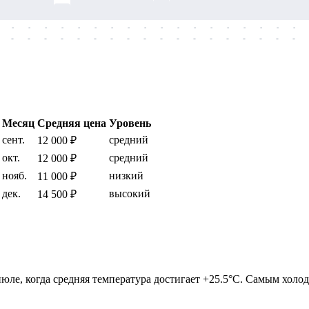
-
-
-
-
-
-
-
-
-
-
-
-
-
-
-
-
-
-
-
-
-
-
-
-
-
-
-
-
-
-
-
-
-
-
-
-
Месяц
Средняя цена
Уровень
сент.
средний
12 000 ₽
окт.
средний
12 000 ₽
нояб.
низкий
11 000 ₽
дек.
высокий
14 500 ₽
ле, когда средняя температура достигает +25.5°C. Самым холодн