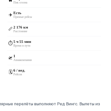
🔥
Пик сезона
Есть
✈️
Прямые рейсы
2 176 км
📏
Расстояние
5 ч 55 мин
⏱️
Время в пути
1
🛫
Авиакомпании
6 / нед.
🗓️
Рейсов
лярные перелёты выполняют Ред Вингс.
Вылеты из