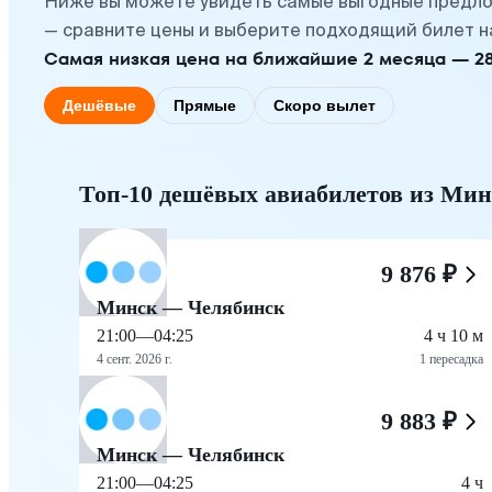
Ниже вы можете увидеть самые выгодные предло
— сравните цены и выберите подходящий билет н
Самая низкая цена на ближайшие 2 месяца — 28 с
Дешёвые
Прямые
Скоро вылет
Топ-10 дешёвых авиабилетов из Мин
9 876 ₽
Минск — Челябинск
21:00
—
04:25
4 ч 10 м
4 сент. 2026 г.
1 пересадка
9 883 ₽
Минск — Челябинск
21:00
—
04:25
4 ч