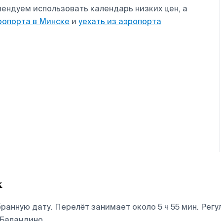
ендуем использовать календарь низких цен, а
ропорта в Минске
и
уехать из аэропорта
к
анную дату. Перелёт занимает около 5 ч 55 мин. Регу
 Баландино.