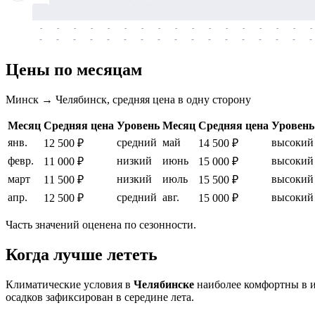
-
-
-
-
-
-
-
-
-
-
-
-
-
-
-
-
-
-
-
-
-
-
-
-
-
-
-
-
-
-
-
-
-
-
Цены по месяцам
Минск → Челябинск, средняя цена в одну сторону
Месяц
Средняя цена
Уровень
Месяц
Средняя цена
Уровень
янв.
средний
май
высокий
12 500 ₽
14 500 ₽
февр.
низкий
июнь
высокий
11 000 ₽
15 000 ₽
март
низкий
июль
высокий
11 500 ₽
15 500 ₽
апр.
средний
авг.
высокий
12 500 ₽
15 000 ₽
Часть значений оценена по сезонности.
Когда лучше лететь
Климатические условия в
Челябинске
наиболее комфортны в ию
осадков зафиксирован в середине лета.