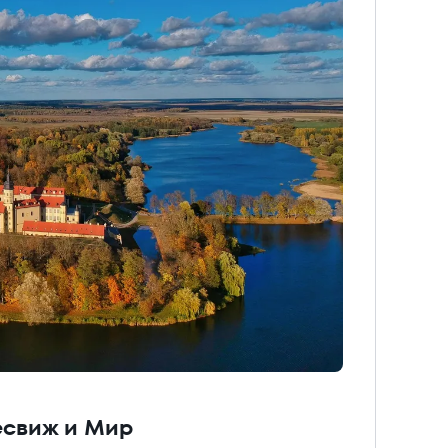
есвиж и Мир