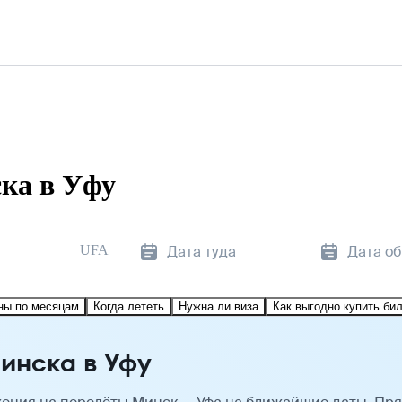
ка в Уфу
UFA
Дата туда
Дата о
ны по месяцам
Когда лететь
Нужна ли виза
Как выгодно купить би
инска в Уфу