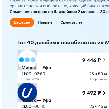
Ниже вы можете увидеть самые выгодные предлож
сравните цены и выберите подходящий билет на са
Самая низкая цена на ближайшие 2 месяца — 30 сен
Дешёвые
Прямые
Скоро вылет
Топ-10 дешёвых авиабилетов из 
9 446 ₽
Минск — Уфа
21:00
—
03:50
28 ч 50 м
2 сент. 2026 г.
1 пересадка
9 492 ₽
Минск — Уфа
21:00
—
00:45
25 ч 45 м