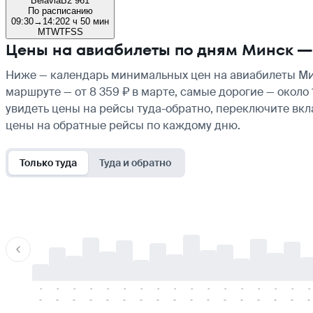
Belavia
B2 961
По расписанию
09:30
→
14:20
2 ч 50 мин
M
T
W
T
F
S
S
Цены на авиабилеты по дням Минск —
Ниже — календарь минимальных цен на авиабилеты Мин
маршруте — от 8 359 ₽ в марте, самые дорогие — около
увидеть цены на рейсы туда-обратно, переключите вк
цены на обратные рейсы по каждому дню.
Только туда
Туда и обратно
-
-
-
-
-
-
-
-
-
-
-
-
-
-
-
-
-
-
-
-
-
-
-
-
-
-
-
-
-
-
-
-
-
-