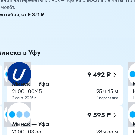
ения на перелёты Минск — Уфа на ближайшие даты. Пр
молёт.
тября, от 9 371 ₽.
Минска в Уфу
9 492 ₽
Минск — Уфа
21:00
—
00:45
25 ч 45 м
2 сент. 2026 г.
1 пересадка
1
9 595 ₽
Минск — Уфа
21:00
—
03:55
28 ч 55 м