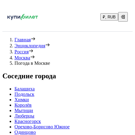
₽, RUB
Главная
Энциклопедия
Россия
Москва
Погода в Москве
Соседние города
Балашиха
Подольск
Химки
Королёв
Мытищи
Люберцы
Красногорск
Орехово-Борисово Южное
Одинцово