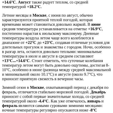
+14.6°C
.
Август
также радует теплом, со средней
температурой
+18.2°C
.
Летние месяцы в
Москве
, с июня по август, обычно
характеризуются приятной теплой погодой, которая
временами может становиться довольно жаркой. В
июне
средняя температура устанавливается на отметке
+16.9°C
,
постепенно нарастая к июльскому максимуму. Дневные
температуры воздуха летом чаще всего колеблются в
диапазоне от
+22°C
до
+23°C
, создавая отличные условия для
длительных прогулок и знакомства с городом. Ночи, особенно
в разгар лета, остаются довольно теплыми: минимальные
температуры в июле и августе в среднем составляют
+13°C...+14.6°C
. Стоит отметить, что суточные колебания
температур летом могут быть довольно ощутимы, достигая 8-
10°C, особенно в июне (разница между средней максимальной
и минимальной около 10.1°C) и августе (около 9.7°C), что
приносит приятную свежесть в вечерние часы.
Зимний сезон в
Москве
, охватывающий период с декабря по
февраль, отличается стабильно морозной погодой.
Декабрь
приносит с собой первые значительные холода, со средней
температурой около
-4.4°C
. Как уже отмечалось,
январь
и
февраль
являются самыми суровыми зимними месяцами:
ночные температуры регулярно опускаются ниже
-8°C