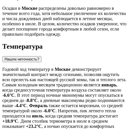
Осадки в
Москве
распределены довольно равномерно в
течение всего года, хотя небольшое увеличение их количества
и числа дождливых дней наблюдается в летние месяцы,
особенно в июле. В целом, количество осадков умеренное, что
делает посещение города комфортным в любой сезон, если
правильно подобрать одежду.
Температура
Нашли неточность?
Годовой ход температур в
Москве
демонстрирует
значительный контраст между сезонами, позволяя ощутить
всю прелесть как настоящей русской зимы, так и теплого лета.
Самым холодным месяцем традиционно является
январь
,
когда среднесуточная температура воздуха составляет около
-6.6°C
. В этот период ночные минимумы могут опускаться в
среднем до
-8.8°C
, а дневные максимумы редко поднимаются
выше
-4.4°C
.
Февраль
также остается морозным, со средней
температурой около
-6.0°C
. Напротив, пик летнего тепла
приходится на
июль
, когда средняя температура достигает
+18.9°C
. Днем столбик термометра в июле в среднем
показывает
+23.2°C
, а ночью опускается до комфортных