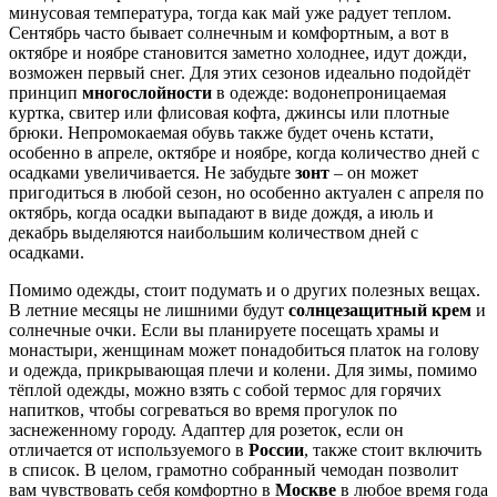
минусовая температура, тогда как май уже радует теплом.
Сентябрь часто бывает солнечным и комфортным, а вот в
октябре и ноябре становится заметно холоднее, идут дожди,
возможен первый снег. Для этих сезонов идеально подойдёт
принцип
многослойности
в одежде: водонепроницаемая
куртка, свитер или флисовая кофта, джинсы или плотные
брюки. Непромокаемая обувь также будет очень кстати,
особенно в апреле, октябре и ноябре, когда количество дней с
осадками увеличивается. Не забудьте
зонт
– он может
пригодиться в любой сезон, но особенно актуален с апреля по
октябрь, когда осадки выпадают в виде дождя, а июль и
декабрь выделяются наибольшим количеством дней с
осадками.
Помимо одежды, стоит подумать и о других полезных вещах.
В летние месяцы не лишними будут
солнцезащитный крем
и
солнечные очки. Если вы планируете посещать храмы и
монастыри, женщинам может понадобиться платок на голову
и одежда, прикрывающая плечи и колени. Для зимы, помимо
тёплой одежды, можно взять с собой термос для горячих
напитков, чтобы согреваться во время прогулок по
заснеженному городу. Адаптер для розеток, если он
отличается от используемого в
России
, также стоит включить
в список. В целом, грамотно собранный чемодан позволит
вам чувствовать себя комфортно в
Москве
в любое время года