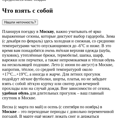
Что взять с собой
Нашли неточность?
Планируя поездку в
Москву
, важно учитывать её ярко
выраженные сезоны, которые диктуют выбор гардероба. Зима
(с декабря по февраль) здесь холодная и снежная, со средними
температурами часто опускающимися до -6°C и ниже. В это
время вам понадобятся
очень тёплая
верхняя одежда (шуба,
пуховик), утеплённые брюки, термобельё, шапка, шарф,
варежки или перчатки, а также непромокаемая и тёплая обувь
на нескользящей подошве. Лето (с июня по август) в Москве,
напротив, тёплое, со средней температурой около
+17°C...+19°C, а иногда и жарче. Для летних прогулок
подойдут лёгкие футболки, шорты, платья, но не забудьте
взять с собой лёгкую куртку или свитер для вечерней
прохлады или на случай дождя. Вне зависимости от сезона,
удобная обувь
для длительных прогулок – ваш главный
спутник в Москве.
Весна (с марта по май) и осень (с сентября по ноябрь) в
Москве
– это переходные периоды с довольно переменчивой
погодой. В марте ещё может лежать снег и держаться