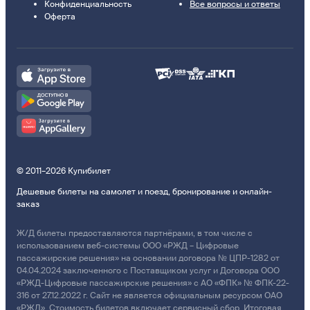
Конфиденциальность
Все вопросы и ответы
Оферта
© 2011–2026 Купибилет
Дешевые билеты на самолет и поезд, бронирование и онлайн-
заказ
Ж/Д билеты предоставляются партнёрами, в том числе с
использованием веб-системы ООО «РЖД – Цифровые
пассажирские решения» на основании договора № ЦПР-1282 от
04.04.2024 заключенного с Поставщиком услуг и Договора ООО
«РЖД-Цифровые пассажирские решения» с АО «ФПК» № ФПК-22-
316 от 27.12.2022 г. Сайт не является официальным ресурсом ОАО
«РЖД». Стоимость билетов включает сервисный сбор. Итоговая