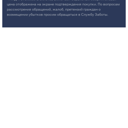
цена отображена на экране подтверждения покупки. По вопросам
рассмотрения обращений, жалоб, претензий граждан о
возмещении убытков просим обращаться в Службу Заботы.