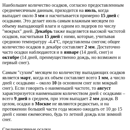
Наибольшее количество осадков, согласно предоставленным
среднемесячным данным, приходится на
июль
, когда
выпадает около
3 мм
и насчитывается примерно
15 дней
с
осадками. Это делает июль самым влажным месяцем по
объему выпадающей влаги и одним из лидеров по числу
"мокрых" дней.
Декабрь
также выделяется высокой частотой
осадков, насчитывая
15 дней
с ними, которые, учитывая
среднюю температуру -4.4°C, представлены снегом; общее
количество осадков в декабре составляет
2 мм
. Достаточно
часто осадки наблюдаются и в
январе
(14 дней, снег) и
октябре
(14 дней, преимущественно дождь, но возможен и
первый снег).
Самым "сухим" месяцем по количеству выпадающих осадков
является
март
, когда их объем составляет всего
1 мм
, а число
дней с осадками – около
10
(в основном снег или мокрый
снег). Если говорить о наименьшей частоте, то
август
характеризуется наименьшим количеством дней с осадками –
всего
9 дней
в среднем, при этом выпадает
2 мм
дождя. В
целом, осадки в
Москве
не являются редкостью, и на
протяжении большей части года можно ожидать от 10 до 15
дней с ними ежемесячно, будь то летний дождь или зимний
снег.
Среднемесячные осадки