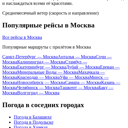
и наслаждаться всеми её красотами.
Среднемесячный ветер (скорость и направление)
Популярные рейсы в Москва
Все рейсы в Москва
Популярные маршруты с прилётом в Москва
Санкт-Петербург — Москва
Анталья — Москва
Сочи —
Москва
Калининград — Москва
Стамбул —
Москва
Екатеринбург — Москва
Дубай — Москва
Ереван —
Москва
Минеральные Воды — Москва
Махачкала —
Москва
Краснодар — Москва
Уфа — Москва
Минск —
Москва
Новосибирск — Москва
Самара — Москва
Казань —
Москва
Челябинск — Москва
Ташкент — Москва
Баку —
Москва
Волгоград — Москва
Погода в соседних городах
Погода в Балашихе
Погода в Подольске
Погода в Химках