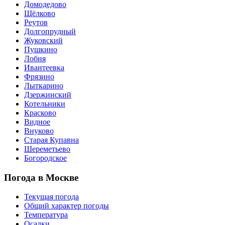
Домодедово
Щёлково
Реутов
Долгопрудный
Жуковский
Пушкино
Лобня
Ивантеевка
Фрязино
Лыткарино
Дзержинский
Котельники
Красково
Видное
Внуково
Старая Купавна
Шереметьево
Богородское
Погода в Москве
Текущая погода
Общий характер погоды
Температура
Осадки