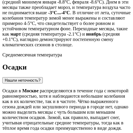
(средний минимум января -8.8°C, февраля -8.6°C). Днем в эти
месяцы также преобладает мороз, и температура воздуха часто
не поднимается выше
-3°C...-4°C
. В отличие от лета, суточные
колебания температур зимой менее выражены и составляют
примерно 4-5°C, что свидетельствует о более ровном и
устойчивом температурном фоне. Переходные месяцы, такие
как
март
(средняя температура -2.1°C) и
ноябрь
(средняя
+0.1°C), наглядно демонстрируют постепенную смену
климатических сезонов в столице.
Среднемесячная температура
Осадки
Нашли неточность?
Осадки в
Москве
распределяются в течение года с некоторой
равномерностью, хотя и наблюдаются небольшие колебания
как в их количестве, так и в частоте. Чётко выраженного
сезона дождей или засушливого периода в городе нет, однако
можно выделить месяцы с чуть большим или меньшим
количеством осадков. Зимой, как правило, выпадает снег,
учитывая отрицательные средние температуры, тогда как в
тёплое время года осадки преимущественно в виде дождя.