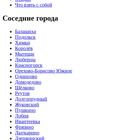
Что взять с собой
Соседние города
Балашиха
Подольск
Химки
Королёв
Мытищи
Люберцы
Красногорск
Орехово-Борисово Южное
Одинцово
Домодедово
Щёлково
Реутов
Долгопрудный
Жуковский
Пушкино
Лобня
Ивантеевка
Фрязино
Лыткарино
Дзержинский