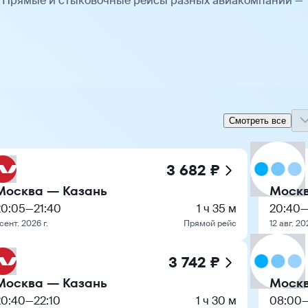
. Прямые и стыковочные рейсы разных авиакомпаний —
Смотреть все
3 682 ₽
Москва — Казань
Москв
20:05
—
21:40
1 ч 35 м
20:40
 сент. 2026 г.
Прямой рейс
12 авг. 20
3 742 ₽
Москва — Казань
Москв
20:40
—
22:10
1 ч 30 м
08:00