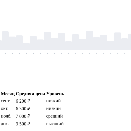
-
-
-
-
-
-
-
-
-
-
-
-
-
-
-
-
-
-
-
-
-
-
-
-
-
-
-
-
-
-
-
-
-
-
-
-
Месяц
Средняя цена
Уровень
сент.
низкий
6 200 ₽
окт.
низкий
6 300 ₽
нояб.
средний
7 000 ₽
дек.
высокий
9 500 ₽