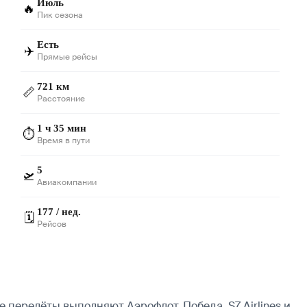
Июль
🔥
Пик сезона
Есть
✈️
Прямые рейсы
721 км
📏
Расстояние
1 ч 35 мин
⏱️
Время в пути
5
🛫
Авиакомпании
177 / нед.
🗓️
Рейсов
 перелёты выполняют Аэрофлот, Победа, S7 Airlines и