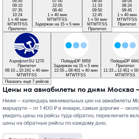
05:55
07:00
08:00
08:05
09:10
22:05
11:33
08:24
07:35
08:40
09:50
09:45
10:24
1 ч 40 мин
12:45
1 ч 40 мин
1 ч 40 мин
M
T
W
T
F
S
S
1 ч 50 мин
M
T
W
T
F
S
S
M
T
W
T
F
S
S
Задержан на 15 ч 5 мин
M
T
W
T
F
S
S
Прилетел
Прилетел
Прилетел
Аэрофлот
SU 1270
Победа
DP 6859
Победа
DP 684
Прилетел
Задержан на 15 ч 5 мин
Прилетел
09:10
→
10:24
1 ч 40 мин
22:05
→
08:40
1 ч 40 мин
11:33
→
12:45
1 ч 50
M
T
W
T
F
S
S
M
T
W
T
F
S
S
M
T
W
T
F
S
S
Показать ещё 7 рейсов
Цены на авиабилеты по дням Москва 
Ниже — календарь минимальных цен на авиабилеты Мос
маршруте — от 1 400 ₽ в январе, самые дорогие — окол
увидеть цены на рейсы туда-обратно, переключите вк
цены на обратные рейсы по каждому дню.