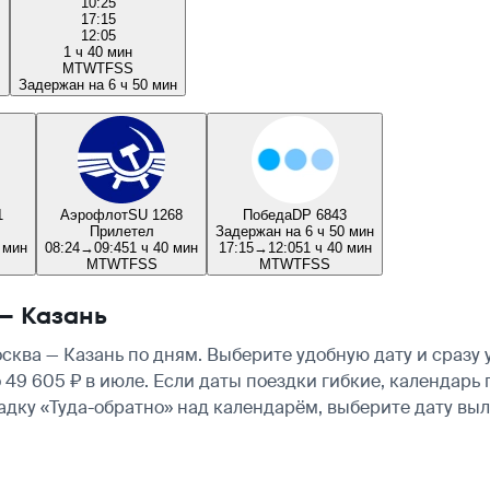
10:25
17:15
12:05
1 ч 40 мин
M
T
W
T
F
S
S
Задержан на 6 ч 50 мин
1
Аэрофлот
SU 1268
Победа
DP 6843
Прилетел
Задержан на 6 ч 50 мин
 мин
08:24
→
09:45
1 ч 40 мин
17:15
→
12:05
1 ч 40 мин
M
T
W
T
F
S
S
M
T
W
T
F
S
S
— Казань
ква — Казань по дням. Выберите удобную дату и сразу
о 49 605 ₽ в июле. Если даты поездки гибкие, календар
ладку «Туда-обратно» над календарём, выберите дату в