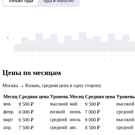
Только туда
Туда и обратно
-
-
-
-
-
-
-
-
-
-
-
-
-
-
-
-
-
-
-
-
-
-
-
-
-
-
-
-
-
-
-
-
-
-
Цены по месяцам
Москва → Казань, средняя цена в одну сторону
Месяц
Средняя цена
Уровень
Месяц
Средняя цена
Уровень
янв.
высокий
май
высокий
8 500 ₽
9 500 ₽
февр.
низкий
июнь
средний
6 000 ₽
7 000 ₽
март
средний
июль
высокий
6 500 ₽
9 000 ₽
апр.
средний
авг.
средний
7 500 ₽
8 500 ₽