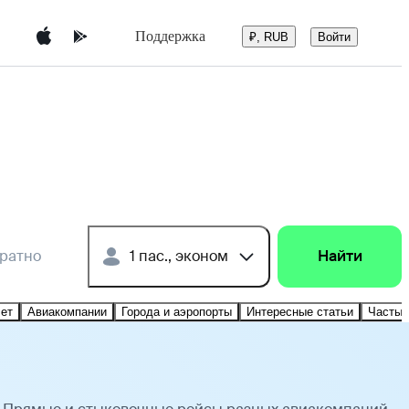
Поддержка
Войти
₽, RUB
братно
1 пас., эконом
Найти
лет
Авиакомпании
Города и аэропорты
Интересные статьи
Частые