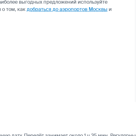
аиболее выгодных предложений используйте
 о том, как
добраться до аэропортов Москвы
и
ю дату. Перелёт занимает около 1 ч 35 мин. Регулярные