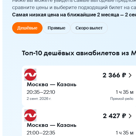
Ниже вы можете увидеть самые выгодные предлож
сравните цены и выберите подходящий билет на са
Самая низкая цена на ближайшие 2 месяца — 2 сент
Дешёвые
Прямые
Скоро вылет
Топ-10 дешёвых авиабилетов из 
2 366 ₽
Москва — Казань
20:35
—
22:10
1 ч 35 м
2 сент. 2026 г.
Прямой рейс
2 427 ₽
Москва — Казань
21:00
—
22:35
1 ч 35 м