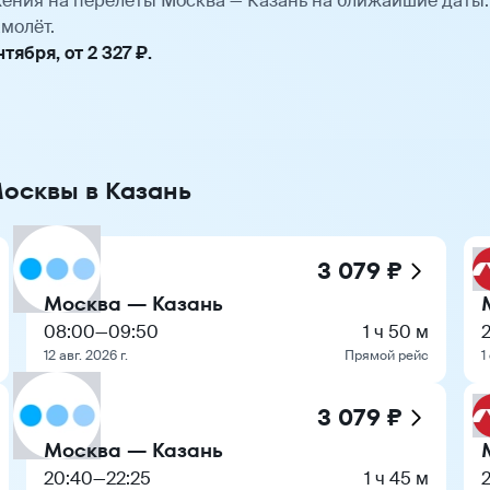
ения на перелёты Москва — Казань на ближайшие даты
молёт.
ября, от 2 327 ₽.
Москвы в Казань
3 079 ₽
Москва — Казань
08:00
—
09:50
1 ч 50 м
12 авг. 2026 г.
Прямой рейс
1
3 079 ₽
Москва — Казань
20:40
—
22:25
1 ч 45 м