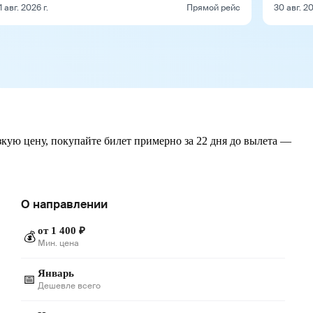
1 авг. 2026 г.
Прямой рейс
30 авг. 20
зкую цену, покупайте билет примерно за 22 дня до вылета —
О направлении
от 1 400 ₽
💰
Мин. цена
Январь
📅
Дешевле всего