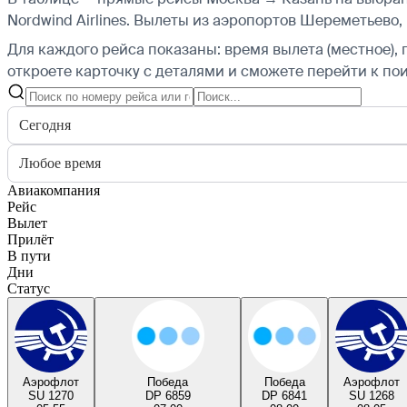
Nordwind Airlines.
Вылеты из аэропортов Шереметьево, В
Для каждого рейса показаны: время вылета (местное), 
откроете карточку с деталями и сможете перейти к пои
Сегодня
Любое время
Авиакомпания
Рейс
Вылет
Прилёт
В пути
Дни
Статус
Аэрофлот
Победа
Победа
Аэрофлот
SU 1270
DP 6859
DP 6841
SU 1268