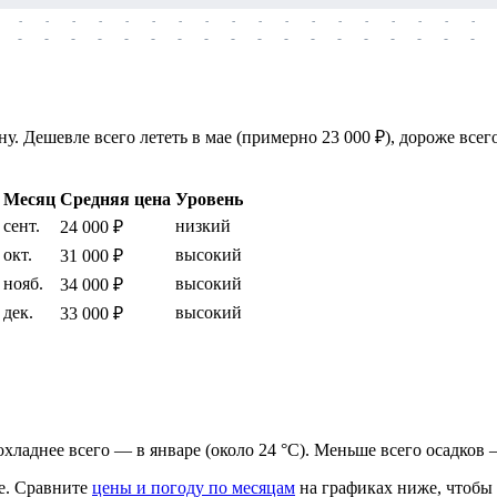
-
-
-
-
-
-
-
-
-
-
-
-
-
-
-
-
-
-
-
-
-
-
-
-
-
-
-
-
-
-
-
-
-
-
-
-
. Дешевле всего лететь в мае (примерно 23 000 ₽), дороже всег
Месяц
Средняя цена
Уровень
сент.
низкий
24 000 ₽
окт.
высокий
31 000 ₽
нояб.
высокий
34 000 ₽
дек.
высокий
33 000 ₽
прохладнее всего — в январе (около 24 °C). Меньше всего осадков 
е.
Сравните
цены и погоду по месяцам
на графиках ниже, чтобы 