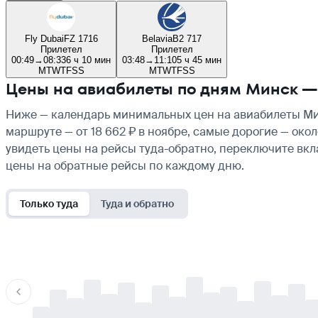
Fly Dubai
FZ 1716
Belavia
B2 717
Прилетел
Прилетел
00:49
→
08:33
6 ч 10 мин
03:48
→
11:10
5 ч 45 мин
M
T
W
T
F
S
S
M
T
W
T
F
S
S
Цены на авиабилеты по дням Минск —
Ниже — календарь минимальных цен на авиабилеты Мин
маршруте — от 18 662 ₽ в ноябре, самые дорогие — око
увидеть цены на рейсы туда-обратно, переключите вк
цены на обратные рейсы по каждому дню.
Только туда
Туда и обратно