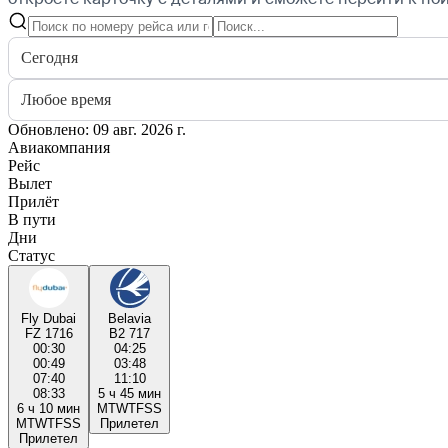
Сегодня
Любое время
Обновлено: 09 авг. 2026 г.
Авиакомпания
Рейс
Вылет
Прилёт
В пути
Дни
Статус
Fly Dubai
Belavia
FZ 1716
B2 717
00:30
04:25
00:49
03:48
07:40
11:10
08:33
5 ч 45 мин
6 ч 10 мин
M
T
W
T
F
S
S
M
T
W
T
F
S
S
Прилетел
Прилетел