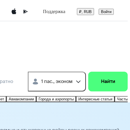
Поддержка
Войти
₽, RUB
братно
1 пас., эконом
Найти
лет
Авиакомпании
Города и аэропорты
Интересные статьи
Частые