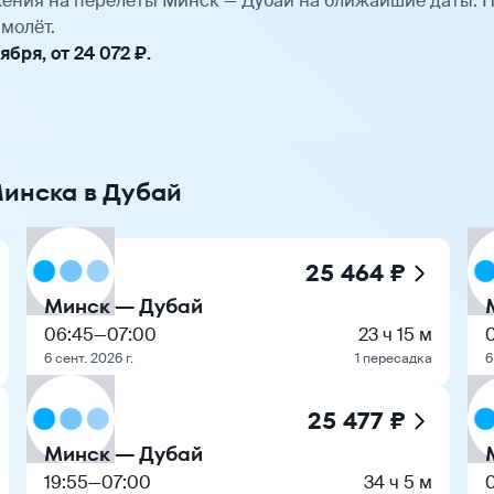
ения на перелёты Минск — Дубай на ближайшие даты. 
молёт.
бря, от 24 072 ₽.
Минска в Дубай
25 464 ₽
Минск — Дубай
06:45
—
07:00
23 ч 15 м
6 сент. 2026 г.
1 пересадка
6
25 477 ₽
Минск — Дубай
19:55
—
07:00
34 ч 5 м