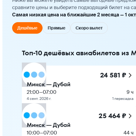
Ниже вы можете увидеть самые выгодные предлож
сравните цены и выберите подходящий билет на са
Самая низкая цена на ближайшие 2 месяца — 1 октя
Дешёвые
Прямые
Скоро вылет
Топ-10 дешёвых авиабилетов из 
24 581 ₽
Минск — Дубай
21:00
—
07:00
9 ч
4 сент. 2026 г.
1 пересадка
25 464 ₽
Минск — Дубай
10:00
—
07:00
44 ч