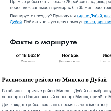
Прямые рейсы есть — около 28 рейсов в неделю, рей
пересадок занимает примерно 6 ч 35 мин, расстоя
Планируете поездку? Пригодятся
гид по Дубай
,
как
Дубай
.
Поймать низкую цену помогут
календарь ни
Факты о маршруте
от 18 662 ₽
Ноябрь
Ию
Мин. цена
Дешевле всего
Пик се
Расписание рейсов из Минска в Дубай
В таблице — прямые рейсы Минск — Дубай на выбранную 
аэропортов Национальный аэропорт Минск, прилёт в
Для каждого рейса показаны: время вылета (местное), 
откроете карточку с деталями и сможете перейти к пои