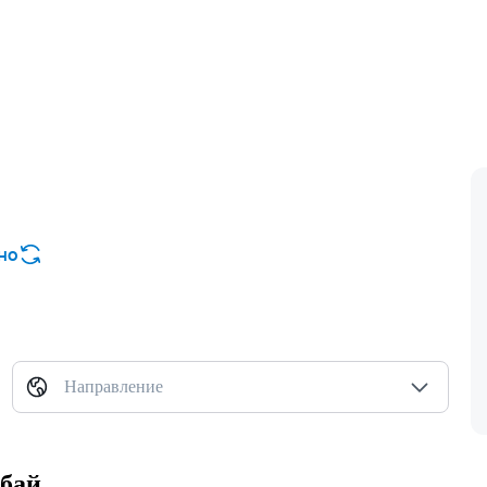
но
Направление
убай