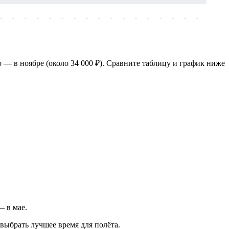
-
-
-
-
-
-
-
-
-
-
-
-
-
-
-
-
-
-
-
-
-
-
-
-
-
-
-
-
-
-
-
-
-
-
-
-
-
-
о — в ноябре (около 34 000 ₽). Сравните таблицу и график ниже
— в мае.
выбрать лучшее время для полёта.