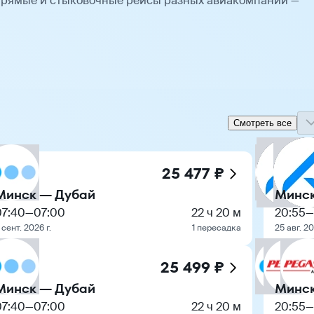
Прямые и стыковочные рейсы разных авиакомпаний —
Смотреть все
25 477 ₽
Минск — Дубай
Минск
07:40
—
07:00
22 ч 20 м
20:55
—
 сент. 2026 г.
1 пересадка
25 авг. 20
25 499 ₽
Минск — Дубай
Минс
07:40
—
07:00
22 ч 20 м
20:55
—