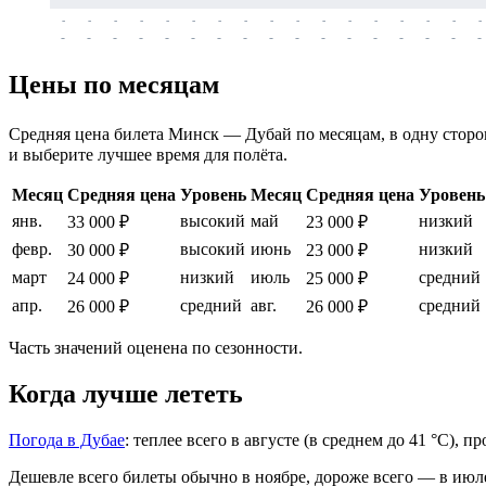
-
-
-
-
-
-
-
-
-
-
-
-
-
-
-
-
-
-
-
-
-
-
-
-
-
-
-
-
-
-
-
-
-
-
Цены по месяцам
Средняя цена билета Минск — Дубай по месяцам, в одну сторону
и выберите лучшее время для полёта.
Месяц
Средняя цена
Уровень
Месяц
Средняя цена
Уровень
янв.
высокий
май
низкий
33 000 ₽
23 000 ₽
февр.
высокий
июнь
низкий
30 000 ₽
23 000 ₽
март
низкий
июль
средний
24 000 ₽
25 000 ₽
апр.
средний
авг.
средний
26 000 ₽
26 000 ₽
Часть значений оценена по сезонности.
Когда лучше лететь
Погода в Дубае
: теплее всего в августе (в среднем до 41 °C), 
Дешевле всего билеты обычно в ноябре, дороже всего — в июл