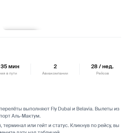
Подробнее
ч 35 мин
2
28 / нед.
мя в пути
Авиакомпании
Рейсов
ерелёты выполняют Fly Dubai и Belavia.
Вылеты из
порт Аль-Мактум.
 терминал или гейт и статус. Кликнув по рейсу, вы
мените дату над таблицей.