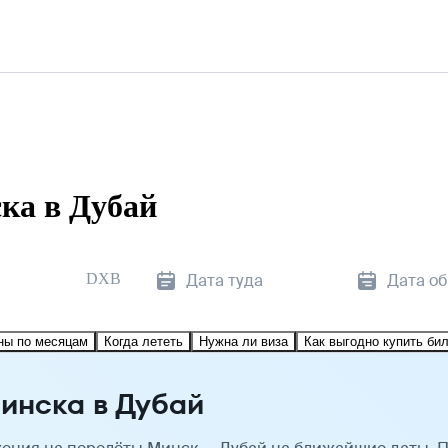
ка в Дубай
DXB
Дата туда
Дата о
ны по месяцам
Когда лететь
Нужна ли виза
Как выгодно купить би
инска в Дубай