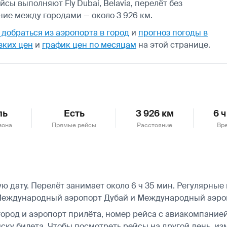
сы выполняют Fly Dubai, Belavia, перелёт без
ние между городами — около 3 926 км.
 добраться из аэропорта в город
и
прогноз погоды в
зких цен
и
график цен по месяцам
на этой странице.
ль
Есть
3 926 км
6 
зона
Прямые рейсы
Расстояние
Вре
дату. Перелёт занимает около 6 ч 35 мин. Регулярные п
 Международный аэропорт Дубай и Международный аэро
город и аэропорт прилёта, номер рейса с авиакомпанией,
ску билета.
Чтобы посмотреть рейсы на другой день, из