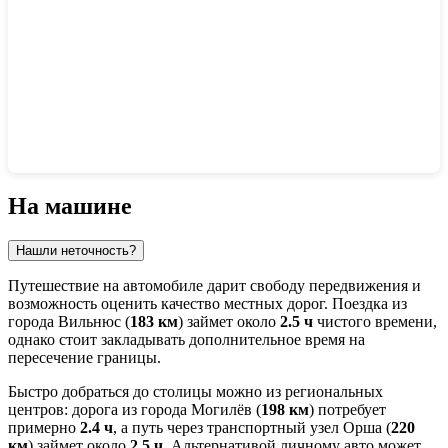
Показать интерактивную карту
На машине
Нашли неточность?
Путешествие на автомобиле дарит свободу передвижения и
возможность оценить качество местных дорог. Поездка из
города
Вильнюс
(
183 км
) займет около
2.5 ч
чистого времени,
однако стоит закладывать дополнительное время на
пересечение границы.
Быстро добраться до столицы можно из региональных
центров: дорога из города
Могилёв
(
198 км
) потребует
примерно
2.4 ч
, а путь через транспортный узел
Орша
(
220
км
) займет около
2.5 ч
. Альтернативой личному авто может