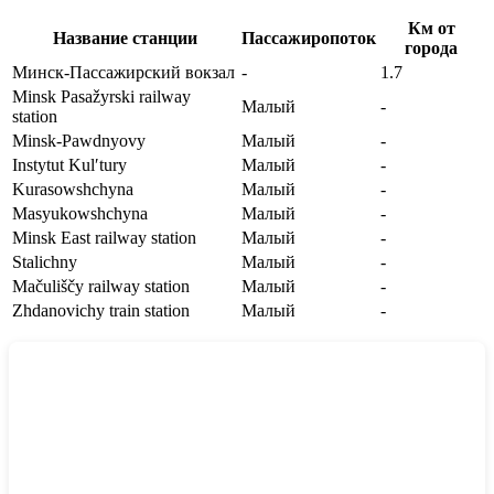
Км от
Название станции
Пассажиропоток
города
Минск-Пассажирский вокзал
-
1.7
Minsk Pasažyrski railway
Малый
-
station
Minsk-Pawdnyovy
Малый
-
Instytut Kul′tury
Малый
-
Kurasowshchyna
Малый
-
Masyukowshchyna
Малый
-
Minsk East railway station
Малый
-
Stalichny
Малый
-
Mačuliščy railway station
Малый
-
Zhdanovichy train station
Малый
-