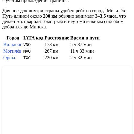
с учетом прохождения границы.
Для поездок внутри страны удобен рейс из города
Могилёв
.
Путь длиной около
200 км
обычно занимает
3–3.5 часа
, что
делает этот вариант быстрым и неутомительным способом
добраться до
Минска
.
Город
IATA код
Расстояние
Время в пути
Вильнюс
178 км
5 ч 37 мин
VNO
Могилёв
267 км
11 ч 33 мин
MVQ
Орша
220 км
2 ч 32 мин
TXC