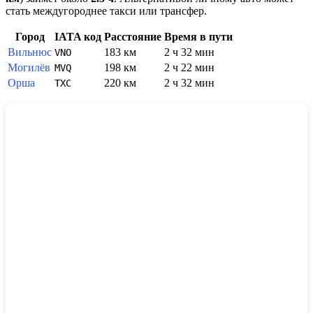
стать междугороднее такси или трансфер.
Город
IATA код
Расстояние
Время в пути
Вильнюс
183 км
2 ч 32 мин
VNO
Могилёв
198 км
2 ч 22 мин
MVQ
Орша
220 км
2 ч 32 мин
TXC