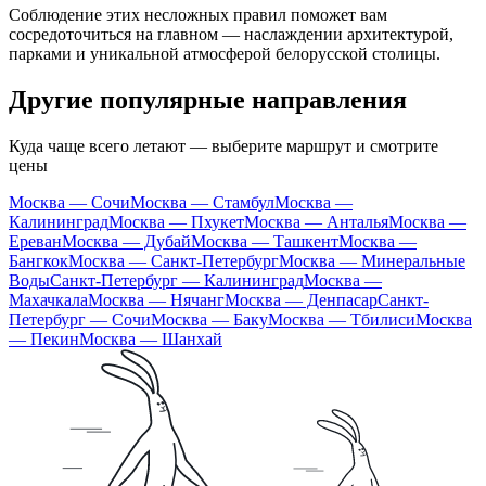
Соблюдение этих несложных правил поможет вам
сосредоточиться на главном — наслаждении архитектурой,
парками и уникальной атмосферой белорусской столицы.
Другие популярные направления
Куда чаще всего летают — выберите маршрут и смотрите
цены
Москва — Сочи
Москва — Стамбул
Москва —
Калининград
Москва — Пхукет
Москва — Анталья
Москва —
Ереван
Москва — Дубай
Москва — Ташкент
Москва —
Бангкок
Москва — Санкт-Петербург
Москва — Минеральные
Воды
Санкт-Петербург — Калининград
Москва —
Махачкала
Москва — Нячанг
Москва — Денпасар
Санкт-
Петербург — Сочи
Москва — Баку
Москва — Тбилиси
Москва
— Пекин
Москва — Шанхай