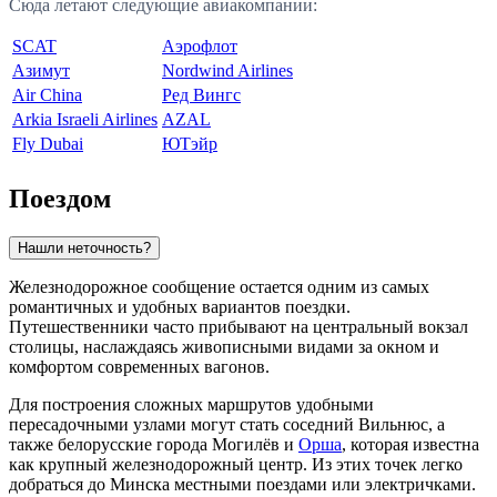
Сюда летают следующие авиакомпании:
SCAT
Аэрофлот
Азимут
Nordwind Airlines
Air China
Ред Вингс
Arkia Israeli Airlines
AZAL
Fly Dubai
ЮТэйр
Поездом
Нашли неточность?
Железнодорожное сообщение остается одним из самых
романтичных и удобных вариантов поездки.
Путешественники часто прибывают на центральный вокзал
столицы, наслаждаясь живописными видами за окном и
комфортом современных вагонов.
Для построения сложных маршрутов удобными
пересадочными узлами могут стать соседний
Вильнюс
, а
также белорусские города
Могилёв
и
Орша
, которая известна
как крупный железнодорожный центр. Из этих точек легко
добраться до
Минска
местными поездами или электричками.