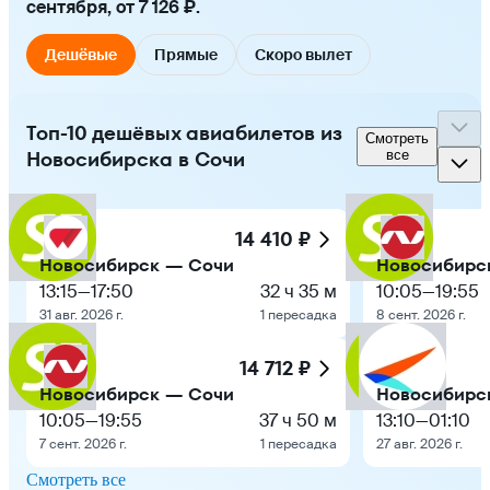
сентября, от 7 126 ₽.
Дешёвые
Прямые
Скоро вылет
Топ-10 дешёвых авиабилетов из
Смотреть
Новосибирска в Сочи
все
14 410 ₽
Новосибирск — Сочи
Новосибирс
13:15
—
17:50
32 ч 35 м
10:05
—
19:55
31 авг. 2026 г.
1 пересадка
8 сент. 2026 г.
14 712 ₽
Новосибирск — Сочи
Новосибирс
10:05
—
19:55
37 ч 50 м
13:10
—
01:10
7 сент. 2026 г.
1 пересадка
27 авг. 2026 г.
Смотреть все