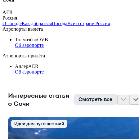
AER
Россия
О городе
Как добраться
Погода
Всё о стране Россия
Аэропорты вылета
Толмачёво
OVB
Об аэропорте
Аэропорты прилёта
Адлер
AER
Об аэропорте
Интересные статьи
Смотреть все
о Сочи
Идеи для путешествий