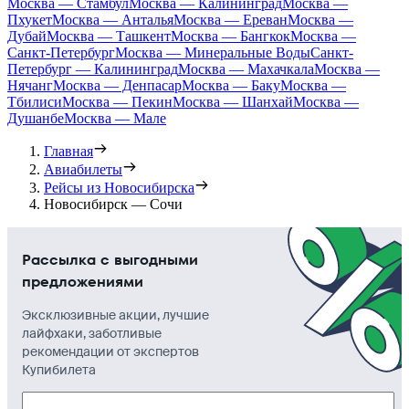
Москва — Стамбул
Москва — Калининград
Москва —
Пхукет
Москва — Анталья
Москва — Ереван
Москва —
Дубай
Москва — Ташкент
Москва — Бангкок
Москва —
Санкт-Петербург
Москва — Минеральные Воды
Санкт-
Петербург — Калининград
Москва — Махачкала
Москва —
Нячанг
Москва — Денпасар
Москва — Баку
Москва —
Тбилиси
Москва — Пекин
Москва — Шанхай
Москва —
Душанбе
Москва — Мале
Главная
Авиабилеты
Рейсы из Новосибирска
Новосибирск — Сочи
Рассылка с выгодными
предложениями
Эксклюзивные акции, лучшие
лайфхаки, заботливые
рекомендации от экспертов
Купибилета