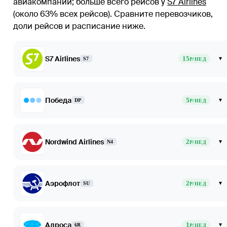
авиакомпаний
; больше всего рейсов у
S7 Airlines
(около 63% всех рейсов)
. Сравните перевозчиков,
доли рейсов и расписание ниже.
S7 Airlines
15
▾
S7
Р/НЕД
Победа
5
▾
DP
Р/НЕД
Nordwind Airlines
2
▾
N4
Р/НЕД
Аэрофлот
2
▾
SU
Р/НЕД
Алроса
1
▾
6R
Р/НЕД