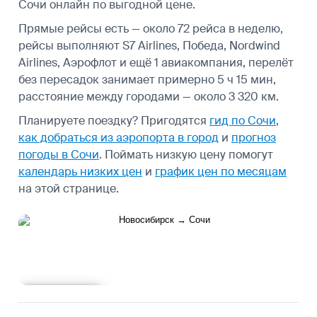
Сочи онлайн по выгодной цене.
Прямые рейсы есть — около 72 рейса в неделю,
рейсы выполняют S7 Airlines, Победа, Nordwind
Airlines, Аэрофлот и ещё 1 авиакомпания, перелёт
без пересадок занимает примерно 5 ч 15 мин,
расстояние между городами — около 3 320 км.
Планируете поездку? Пригодятся
гид по Сочи
,
как добраться из аэропорта в город
и
прогноз
погоды в Сочи
.
Поймать низкую цену помогут
календарь низких цен
и
график цен по месяцам
на этой странице.
Подробнее