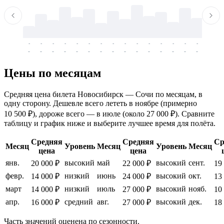
-
-
-
-
-
-
-
-
-
-
-
-
-
-
-
-
-
-
-
-
-
-
-
-
-
-
-
-
-
-
-
-
-
-
Цены по месяцам
Средняя цена билета Новосибирск — Сочи по месяцам, в
одну сторону. Дешевле всего лететь в ноябре (примерно
10 500 ₽), дороже всего — в июле (около 27 000 ₽). Сравните
таблицу и график ниже и выберите лучшее время для полёта.
Средняя
Средняя
Ср
Месяц
Уровень
Месяц
Уровень
Месяц
цена
цена
янв.
высокий
май
высокий
сент.
20 000 ₽
22 000 ₽
19
февр.
низкий
июнь
высокий
окт.
14 000 ₽
24 000 ₽
13
март
низкий
июль
высокий
нояб.
14 000 ₽
27 000 ₽
10
апр.
средний
авг.
высокий
дек.
16 000 ₽
27 000 ₽
18
Часть значений оценена по сезонности.