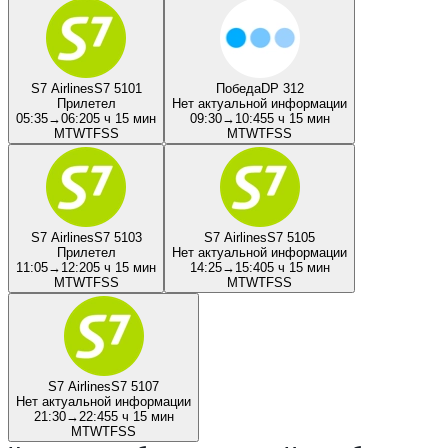
S7 Airlines
S7 5101
Победа
DP 312
Прилетел
Нет актуальной информации
05:35
→
06:20
5 ч 15 мин
09:30
→
10:45
5 ч 15 мин
M
T
W
T
F
S
S
M
T
W
T
F
S
S
S7 Airlines
S7 5103
S7 Airlines
S7 5105
Прилетел
Нет актуальной информации
11:05
→
12:20
5 ч 15 мин
14:25
→
15:40
5 ч 15 мин
M
T
W
T
F
S
S
M
T
W
T
F
S
S
S7 Airlines
S7 5107
Нет актуальной информации
21:30
→
22:45
5 ч 15 мин
M
T
W
T
F
S
S