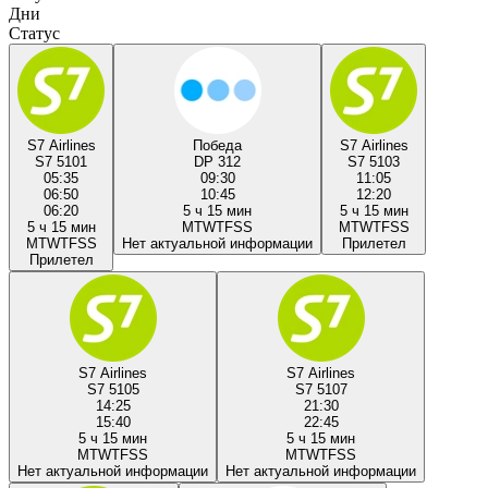
Дни
Статус
S7 Airlines
Победа
S7 Airlines
S7 5101
DP 312
S7 5103
05:35
09:30
11:05
06:50
10:45
12:20
06:20
5 ч 15 мин
5 ч 15 мин
5 ч 15 мин
M
T
W
T
F
S
S
M
T
W
T
F
S
S
M
T
W
T
F
S
S
Нет актуальной информации
Прилетел
Прилетел
S7 Airlines
S7 Airlines
S7 5105
S7 5107
14:25
21:30
15:40
22:45
5 ч 15 мин
5 ч 15 мин
M
T
W
T
F
S
S
M
T
W
T
F
S
S
Нет актуальной информации
Нет актуальной информации