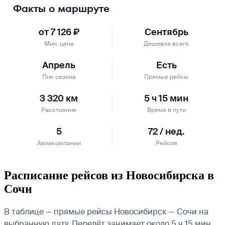
Факты о маршруте
от 7 126 ₽
Сентябрь
Мин. цена
Дешевле всего
Апрель
Есть
Пик сезона
Прямые рейсы
3 320 км
5 ч 15 мин
Расстояние
Время в пути
5
72 / нед.
Авиакомпании
Рейсов
Расписание рейсов из Новосибирска в
Сочи
В таблице — прямые рейсы Новосибирск — Сочи на
выбранную дату. Перелёт занимает около 5 ч 15 мин.