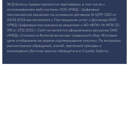
Ж/Д билеты предоставляются партнёрами, в том числе с
использованием веб-системы ООО «РЖД – Цифровые
пассажирские решения» на основании договора № ЦПР-1282 от
04.04.2024 заключенного с Поставщиком услуг и Договора ООО
«РЖД-Цифровые пассажирские решения» с АО «ФПК» № ФПК-22-
316 от 27.12.2022 г. Сайт не является официальным ресурсом ОАО
«РЖД». Стоимость билетов включает сервисный сбор. Итоговая
цена отображена на экране подтверждения покупки. По вопросам
рассмотрения обращений, жалоб, претензий граждан о
возмещении убытков просим обращаться в Службу Заботы.