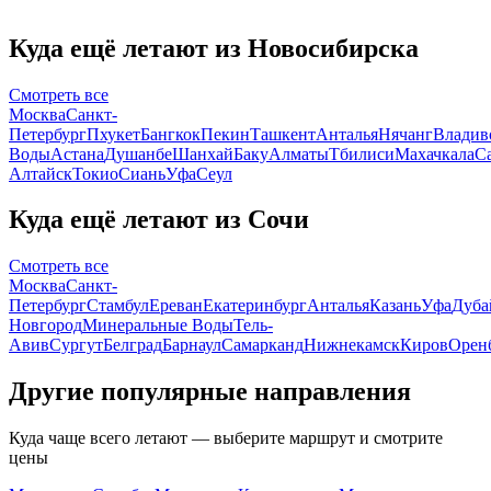
Куда ещё летают из Новосибирска
Смотреть все
Москва
Санкт-
Петербург
Пхукет
Бангкок
Пекин
Ташкент
Анталья
Нячанг
Владив
Воды
Астана
Душанбе
Шанхай
Баку
Алматы
Тбилиси
Махачкала
С
Алтайск
Токио
Сиань
Уфа
Сеул
Куда ещё летают из Сочи
Смотреть все
Москва
Санкт-
Петербург
Стамбул
Ереван
Екатеринбург
Анталья
Казань
Уфа
Дуба
Новгород
Минеральные Воды
Тель-
Авив
Сургут
Белград
Барнаул
Самарканд
Нижнекамск
Киров
Орен
Другие популярные направления
Куда чаще всего летают — выберите маршрут и смотрите
цены