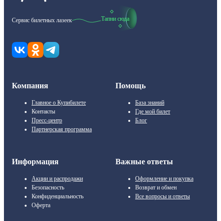
Тапни сюда
Сервис билетных лазеек
Компания
Помощь
Главное о Купибилете
База знаний
Контакты
Где мой билет
Пресс-центр
Блог
Партнерская программа
Информация
Важные ответы
Акции и распродажи
Оформление и покупка
Безопасность
Возврат и обмен
Конфиденциальность
Все вопросы и ответы
Оферта