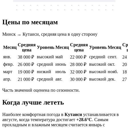
-
-
-
-
-
-
-
-
-
-
-
-
-
-
-
-
-
-
-
-
-
-
-
-
-
-
-
-
-
-
-
-
-
-
Цены по месяцам
Минск → Кутаиси, средняя цена в одну сторону
Средняя
Средняя
Ср
Месяц
Уровень
Месяц
Уровень
Месяц
цена
цена
янв.
высокий
май
средний
сент.
38 000 ₽
22 000 ₽
24
февр.
средний
июнь
высокий
окт.
26 000 ₽
28 000 ₽
20
март
низкий
июль
высокий
нояб.
19 000 ₽
32 000 ₽
18
апр.
средний
авг.
высокий
дек.
21 000 ₽
30 000 ₽
27
Часть значений оценена по сезонности.
Когда лучше лететь
Наиболее комфортная погода в
Кутаиси
устанавливается в
августе, когда температура достигает
+28.6°C
. Самым
прохладным и влажным месяцем считается январь с