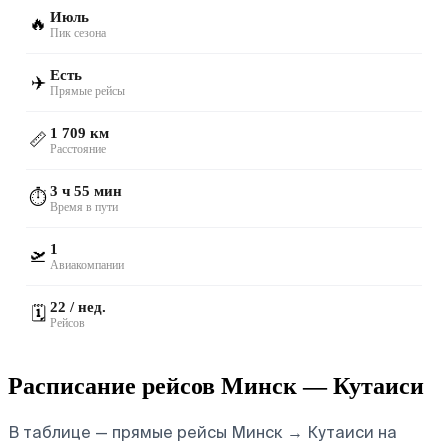
Июль
🔥
Пик сезона
Есть
✈️
Прямые рейсы
1 709 км
📏
Расстояние
3 ч 55 мин
⏱️
Время в пути
1
🛫
Авиакомпании
22 / нед.
🗓️
Рейсов
Расписание рейсов Минск — Кутаиси
В таблице — прямые рейсы Минск → Кутаиси на