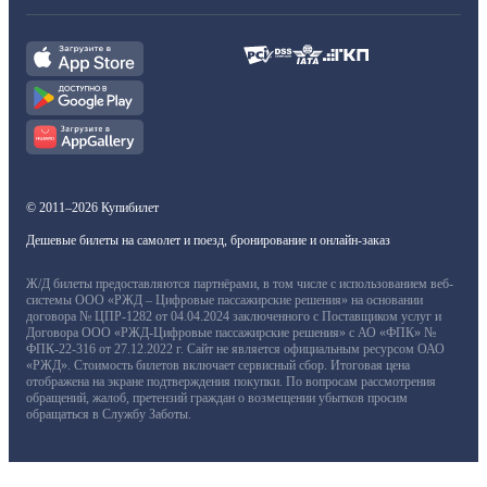
© 2011–2026 Купибилет
Дешевые билеты на самолет и поезд, бронирование и онлайн-заказ
Ж/Д билеты предоставляются партнёрами, в том числе с использованием веб-
системы ООО «РЖД – Цифровые пассажирские решения» на основании
договора № ЦПР-1282 от 04.04.2024 заключенного с Поставщиком услуг и
Договора ООО «РЖД-Цифровые пассажирские решения» с АО «ФПК» №
ФПК-22-316 от 27.12.2022 г. Сайт не является официальным ресурсом ОАО
«РЖД». Стоимость билетов включает сервисный сбор. Итоговая цена
отображена на экране подтверждения покупки. По вопросам рассмотрения
обращений, жалоб, претензий граждан о возмещении убытков просим
обращаться в Службу Заботы.