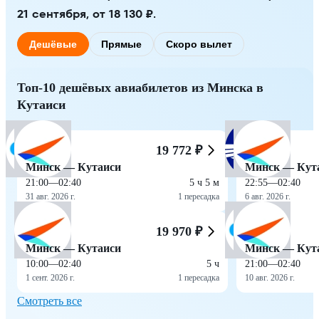
21 сентября, от 18 130 ₽.
Дешёвые
Прямые
Скоро вылет
Топ-10 дешёвых авиабилетов из Минска в
Кутаиси
19 772 ₽
Минск — Кутаиси
Минск — Кут
21:00
—
02:40
5 ч 5 м
22:55
—
02:40
31 авг. 2026 г.
1 пересадка
6 авг. 2026 г.
19 970 ₽
Минск — Кутаиси
Минск — Кут
10:00
—
02:40
5 ч
21:00
—
02:40
1 сент. 2026 г.
1 пересадка
10 авг. 2026 г.
Смотреть все