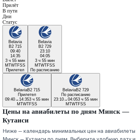
Прилёт
В пути
Дни
Статус
Belavia
Belavia
B2 715
B2 729
09:40
23:10
14:35
04:05
3 ч 55 мин
3 ч 55 мин
M
T
W
T
F
S
S
M
T
W
T
F
S
S
Прилетел
По расписанию
Belavia
B2 715
Belavia
B2 729
Прилетел
По расписанию
09:40
→
14:35
3 ч 55 мин
23:10
→
04:05
3 ч 55 мин
M
T
W
T
F
S
S
M
T
W
T
F
S
S
Цены на авиабилеты по дням Минск —
Кутаиси
Ниже — календарь минимальных цен на авиабилеты
Минск — Кутаиси по дням. Выберите удобную дату и