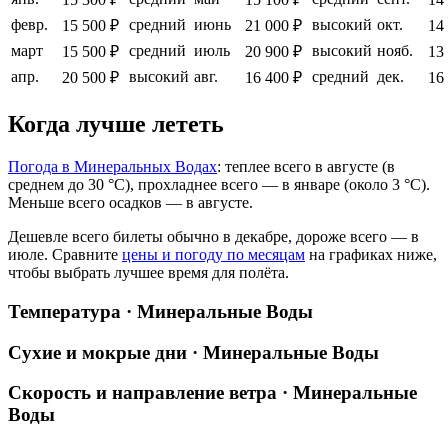
февр.
средний
июнь
высокий
окт.
15 500 ₽
21 000 ₽
14
март
средний
июль
высокий
нояб.
15 500 ₽
20 900 ₽
13
апр.
высокий
авг.
средний
дек.
20 500 ₽
16 400 ₽
16
Когда лучше лететь
Погода в Минеральных Водах
: теплее всего в августе (в
среднем до 30 °C), прохладнее всего — в январе (около 3 °C).
Меньше всего осадков — в августе.
Дешевле всего билеты обычно в декабре, дороже всего — в
июле.
Сравните
цены и погоду по месяцам
на графиках ниже,
чтобы выбрать лучшее время для полёта.
Температура · Минеральные Воды
Сухие и мокрые дни · Минеральные Воды
Скорость и направление ветра · Минеральные
Воды