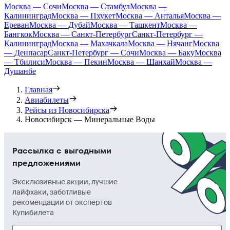
Москва — Сочи
Москва — Стамбул
Москва —
Калининград
Москва — Пхукет
Москва — Анталья
Москва —
Ереван
Москва — Дубай
Москва — Ташкент
Москва —
Бангкок
Москва — Санкт-Петербург
Санкт-Петербург —
Калининград
Москва — Махачкала
Москва — Нячанг
Москва
— Денпасар
Санкт-Петербург — Сочи
Москва — Баку
Москва
— Тбилиси
Москва — Пекин
Москва — Шанхай
Москва —
Душанбе
Главная
Авиабилеты
Рейсы из Новосибирска
Новосибирск — Минеральные Воды
Рассылка с выгодными
предложениями
Эксклюзивные акции, лучшие
лайфхаки, заботливые
рекомендации от экспертов
Купибилета