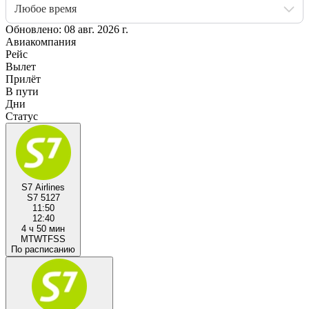
Любое время
Обновлено: 08 авг. 2026 г.
Авиакомпания
Рейс
Вылет
Прилёт
В пути
Дни
Статус
S7 Airlines
S7 5127
11:50
12:40
4 ч 50 мин
M
T
W
T
F
S
S
По расписанию