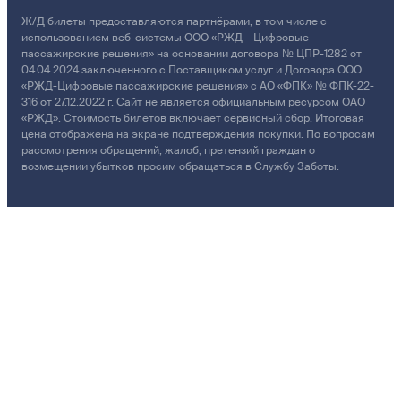
Ж/Д билеты предоставляются партнёрами, в том числе с
использованием веб-системы ООО «РЖД – Цифровые
пассажирские решения» на основании договора № ЦПР-1282 от
04.04.2024 заключенного с Поставщиком услуг и Договора ООО
«РЖД-Цифровые пассажирские решения» с АО «ФПК» № ФПК-22-
316 от 27.12.2022 г. Сайт не является официальным ресурсом ОАО
«РЖД». Стоимость билетов включает сервисный сбор. Итоговая
цена отображена на экране подтверждения покупки. По вопросам
рассмотрения обращений, жалоб, претензий граждан о
возмещении убытков просим обращаться в Службу Заботы.