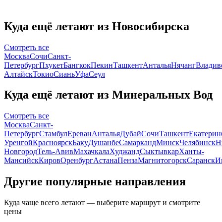
Куда ещё летают из Новосибирска
Смотреть все
Москва
Сочи
Санкт-
Петербург
Пхукет
Бангкок
Пекин
Ташкент
Анталья
Нячанг
Владив
Алтайск
Токио
Сиань
Уфа
Сеул
Куда ещё летают из Минеральных Вод
Смотреть все
Москва
Санкт-
Петербург
Стамбул
Ереван
Анталья
Дубай
Сочи
Ташкент
Екатерин
Уренгой
Красноярск
Баку
Душанбе
Самарканд
Минск
Челябинск
Н
Новгород
Тель-Авив
Махачкала
Худжанд
Сыктывкар
Ханты-
Мансийск
Киров
Оренбург
Астана
Пенза
Магнитогорск
Саранск
И
Другие популярные направления
Куда чаще всего летают — выберите маршрут и смотрите
цены