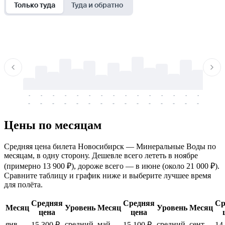
Только туда
Туда и обратно
-
-
-
-
-
-
-
-
-
-
-
-
-
-
-
-
-
-
-
-
-
-
-
-
-
-
-
-
-
-
-
-
-
-
Цены по месяцам
Средняя цена билета Новосибирск — Минеральные Воды по
месяцам, в одну сторону. Дешевле всего лететь в ноябре
(примерно 13 900 ₽), дороже всего — в июне (около 21 000 ₽).
Сравните таблицу и график ниже и выберите лучшее время
для полёта.
Средняя
Средняя
Ср
Месяц
Уровень
Месяц
Уровень
Месяц
цена
цена
янв.
средний
май
средний
сент.
15 300 ₽
15 100 ₽
14