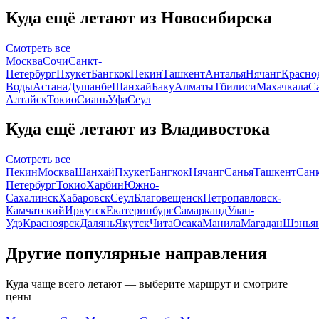
Куда ещё летают из Новосибирска
Смотреть все
Москва
Сочи
Санкт-
Петербург
Пхукет
Бангкок
Пекин
Ташкент
Анталья
Нячанг
Красно
Воды
Астана
Душанбе
Шанхай
Баку
Алматы
Тбилиси
Махачкала
С
Алтайск
Токио
Сиань
Уфа
Сеул
Куда ещё летают из Владивостока
Смотреть все
Пекин
Москва
Шанхай
Пхукет
Бангкок
Нячанг
Санья
Ташкент
Санк
Петербург
Токио
Харбин
Южно-
Сахалинск
Хабаровск
Сеул
Благовещенск
Петропавловск-
Камчатский
Иркутск
Екатеринбург
Самарканд
Улан-
Удэ
Красноярск
Далянь
Якутск
Чита
Осака
Манила
Магадан
Шэнья
Другие популярные направления
Куда чаще всего летают — выберите маршрут и смотрите
цены