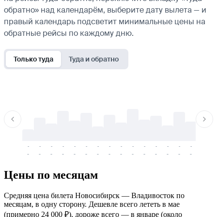
обратно» над календарём, выберите дату вылета — и
правый календарь подсветит минимальные цены на
обратные рейсы по каждому дню.
Только туда
Туда и обратно
-
-
-
-
-
-
-
-
-
-
-
-
-
-
-
-
-
-
-
-
-
-
-
-
-
-
-
-
-
-
-
-
-
-
Цены по месяцам
Средняя цена билета Новосибирск — Владивосток по
месяцам, в одну сторону. Дешевле всего лететь в мае
(примерно 24 000 ₽), дороже всего — в январе (около