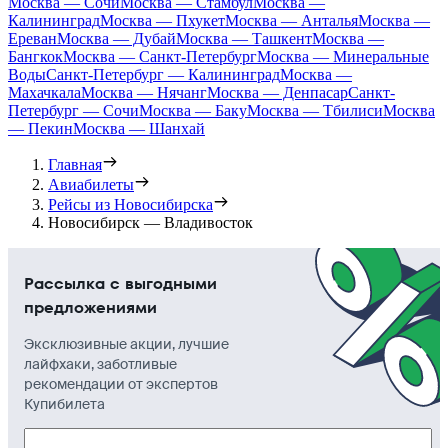
Москва — Сочи
Москва — Стамбул
Москва —
Калининград
Москва — Пхукет
Москва — Анталья
Москва —
Ереван
Москва — Дубай
Москва — Ташкент
Москва —
Бангкок
Москва — Санкт-Петербург
Москва — Минеральные
Воды
Санкт-Петербург — Калининград
Москва —
Махачкала
Москва — Нячанг
Москва — Денпасар
Санкт-
Петербург — Сочи
Москва — Баку
Москва — Тбилиси
Москва
— Пекин
Москва — Шанхай
Главная
Авиабилеты
Рейсы из Новосибирска
Новосибирск — Владивосток
Рассылка с выгодными
предложениями
Эксклюзивные акции, лучшие
лайфхаки, заботливые
рекомендации от экспертов
Купибилета