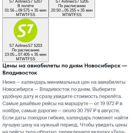
S7 Airlines
S7 5207
S7 Airlines
S7 5205
В полёте
По расписанию
01:56
→
09:57
5 ч 35 мин
20:50
→
05:25
5 ч 35 мин
M
T
W
T
F
S
S
M
T
W
T
F
S
S
S7 Airlines
S7 5203
По расписанию
23:05
→
07:40
5 ч 35 мин
M
T
W
T
F
S
S
Цены на авиабилеты по дням Новосибирск —
Владивосток
Ниже — календарь минимальных цен на авиабилеты
Новосибирск — Владивосток по дням. Выберите
удобную дату и сразу увидите стоимость перелёта.
Самые дешёвые рейсы на маршруте — от 19 972 ₽ в
ноябре, самые дорогие — около 30 797 ₽ в августе.
Если даты поездки гибкие, календарь поможет найти
лучшую цену на нужный период. Чтобы увидеть цены
на рейсы туда-обратно, переключите вкладку «Туда-