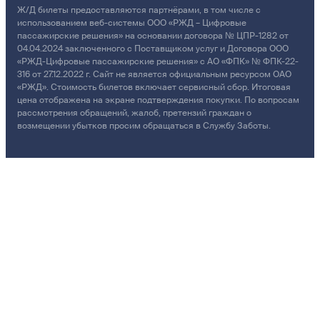
Ж/Д билеты предоставляются партнёрами, в том числе с
использованием веб-системы ООО «РЖД – Цифровые
пассажирские решения» на основании договора № ЦПР-1282 от
04.04.2024 заключенного с Поставщиком услуг и Договора ООО
«РЖД-Цифровые пассажирские решения» с АО «ФПК» № ФПК-22-
316 от 27.12.2022 г. Сайт не является официальным ресурсом ОАО
«РЖД». Стоимость билетов включает сервисный сбор. Итоговая
цена отображена на экране подтверждения покупки. По вопросам
рассмотрения обращений, жалоб, претензий граждан о
возмещении убытков просим обращаться в Службу Заботы.