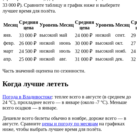
33 000 ₽). Сравните таблицу и график ниже и выберите
лучшее время для полёта.
Средняя
Средняя
Ср
Месяц
Уровень
Месяц
Уровень
Месяц
цена
цена
янв.
высокий
май
низкий
сент.
33 000 ₽
24 000 ₽
29
февр.
низкий
июнь
высокий
окт.
26 000 ₽
30 000 ₽
27
март
низкий
июль
высокий
нояб.
24 500 ₽
32 000 ₽
24
апр.
низкий
авг.
высокий
дек.
25 000 ₽
31 000 ₽
32
Часть значений оценена по сезонности.
Когда лучше лететь
Погода в Владивостоке
: теплее всего в августе (в среднем до
24 °C), прохладнее всего — в январе (около -7 °C). Меньше
всего осадков — в январе.
Дешевле всего билеты обычно в ноябре, дороже всего — в
августе.
Сравните
цены и погоду по месяцам
на графиках
ниже, чтобы выбрать лучшее время для полёта.