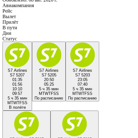
Авиакомпания
Рейс
Вылет
Прилёт
В пути
Дни
Статус
S7 Airlines
S7 Airlines
S7 Airlines
S7 5207
S7 5205
S7 5203
01:35
20:50
23:05
01:56
05:25
07:40
10:10
5 ч 35 мин
5 ч 35 мин
09:57
M
T
W
T
F
S
S
M
T
W
T
F
S
S
5 ч 35 мин
По расписанию
По расписанию
M
T
W
T
F
S
S
В полёте