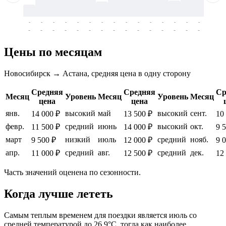
-
-
-
-
-
-
-
-
-
-
-
-
-
-
-
-
-
-
-
-
-
-
-
-
-
-
-
-
-
-
-
-
-
-
Цены по месяцам
Новосибирск → Астана, средняя цена в одну сторону
Средняя
Средняя
Ср
Месяц
Уровень
Месяц
Уровень
Месяц
цена
цена
янв.
высокий
май
высокий
сент.
14 000 ₽
13 500 ₽
10
февр.
средний
июнь
высокий
окт.
11 500 ₽
14 000 ₽
9 
март
низкий
июль
средний
нояб.
9 500 ₽
12 000 ₽
9 
апр.
средний
авг.
средний
дек.
11 000 ₽
12 500 ₽
12
Часть значений оценена по сезонности.
Когда лучше лететь
Самым теплым временем для поездки является июль со
средней температурой до 26.9°C, тогда как наиболее