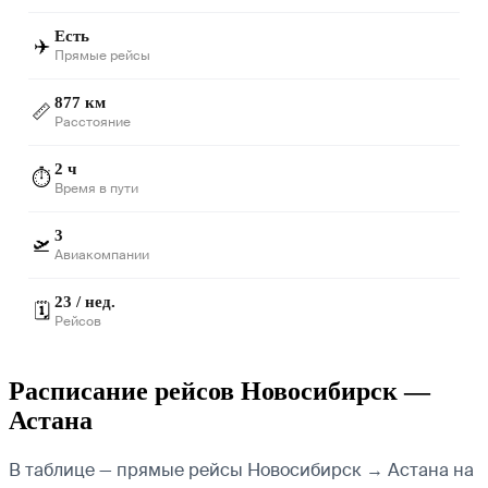
Есть
✈️
Прямые рейсы
877 км
📏
Расстояние
2 ч
⏱️
Время в пути
3
🛫
Авиакомпании
23 / нед.
🗓️
Рейсов
Расписание рейсов Новосибирск —
Астана
В таблице — прямые рейсы Новосибирск → Астана на