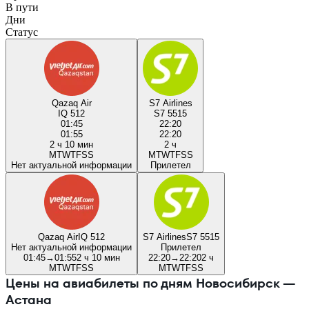
В пути
Дни
Статус
Qazaq Air
S7 Airlines
IQ 512
S7 5515
01:45
22:20
01:55
22:20
2 ч 10 мин
2 ч
M
T
W
T
F
S
S
M
T
W
T
F
S
S
Нет актуальной информации
Прилетел
Qazaq Air
IQ 512
S7 Airlines
S7 5515
Нет актуальной информации
Прилетел
01:45
→
01:55
2 ч 10 мин
22:20
→
22:20
2 ч
M
T
W
T
F
S
S
M
T
W
T
F
S
S
Цены на авиабилеты по дням Новосибирск —
Астана