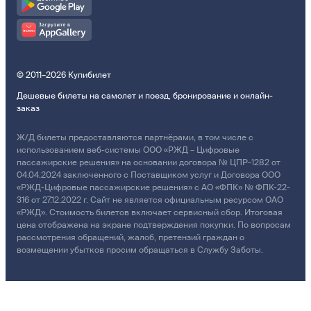
© 2011–2026 Купибилет
Дешевые билеты на самолет и поезд, бронирование и онлайн-
заказ
Ж/Д билеты предоставляются партнёрами, в том числе с
использованием веб-системы ООО «РЖД – Цифровые
пассажирские решения» на основании договора № ЦПР-1282 от
04.04.2024 заключенного с Поставщиком услуг и Договора ООО
«РЖД-Цифровые пассажирские решения» с АО «ФПК» № ФПК-22-
316 от 27.12.2022 г. Сайт не является официальным ресурсом ОАО
«РЖД». Стоимость билетов включает сервисный сбор. Итоговая
цена отображена на экране подтверждения покупки. По вопросам
рассмотрения обращений, жалоб, претензий граждан о
возмещении убытков просим обращаться в Службу Заботы.