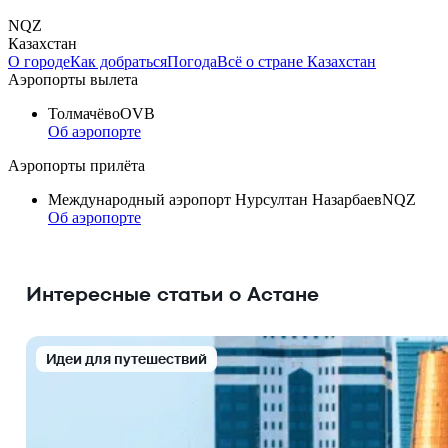
NQZ
Казахстан
О городе
Как добраться
Погода
Всё о стране Казахстан
Аэропорты вылета
Толмачёво
OVB
Об аэропорте
Аэропорты прилёта
Международный аэропорт Нурсултан Назарбаев
NQZ
Об аэропорте
Интересные статьи о Астане
Идеи для путешествий