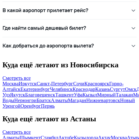
В какой аэропорт прилетает рейс?
Где найти самый дешевый билет?
Как добраться до аэропорта вылета?
Куда ещё летают из Новосибирска
Смотреть все
Москва
Иркутск
Санкт-Петербург
Сочи
Красноярск
Горно-
Алтайск
Екатеринбург
Челябинск
Краснодар
Казань
Сургут
Омск
Удэ
Якутск
Благовещенск
Ташкент
Уфа
Кызыл
Мирный
Талакан
Ми
Воды
Нерюнгри
Братск
Алматы
Магадан
Нижневартовск
Новый
Уренгой
Оренбург
Пермь
Куда ещё летают из Астаны
Смотреть все
Алматы
Шымкент
Стамбул
Актобе
Кызылорда
Актау
Москва
Атыр