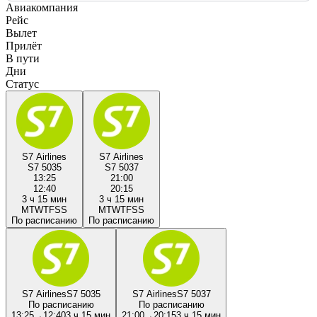
Авиакомпания
Рейс
Вылет
Прилёт
В пути
Дни
Статус
S7 Airlines
S7 Airlines
S7 5035
S7 5037
13:25
21:00
12:40
20:15
3 ч 15 мин
3 ч 15 мин
M
T
W
T
F
S
S
M
T
W
T
F
S
S
По расписанию
По расписанию
S7 Airlines
S7 5035
S7 Airlines
S7 5037
По расписанию
По расписанию
13:25
→
12:40
3 ч 15 мин
21:00
→
20:15
3 ч 15 мин