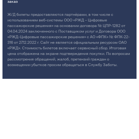
заказ
Ж/Д билеты предоставляются партнёрами, в том числе с
использованием веб-системы ООО «РЖД – Цифровые
пассажирские решения» на основании договора № ЦПР-1282 от
04.04.2024 заключенного с Поставщиком услуг и Договора ООО
«РЖД-Цифровые пассажирские решения» с АО «ФПК» № ФПК-22-
316 от 27.12.2022 г. Сайт не является официальным ресурсом ОАО
«РЖД». Стоимость билетов включает сервисный сбор. Итоговая
цена отображена на экране подтверждения покупки. По вопросам
рассмотрения обращений, жалоб, претензий граждан о
возмещении убытков просим обращаться в Службу Заботы.