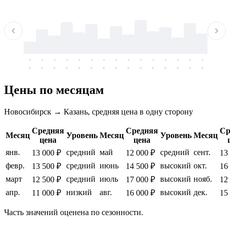
-
-
-
-
-
-
-
-
-
-
-
-
-
-
-
-
-
-
-
-
-
-
-
-
-
-
-
-
-
-
-
-
-
-
Цены по месяцам
Новосибирск → Казань, средняя цена в одну сторону
Средняя
Средняя
Ср
Месяц
Уровень
Месяц
Уровень
Месяц
цена
цена
янв.
средний
май
средний
сент.
13 000 ₽
12 000 ₽
13
февр.
средний
июнь
высокий
окт.
13 500 ₽
14 500 ₽
16
март
средний
июль
высокий
нояб.
12 500 ₽
17 000 ₽
12
апр.
низкий
авг.
высокий
дек.
11 000 ₽
16 000 ₽
15
Часть значений оценена по сезонности.