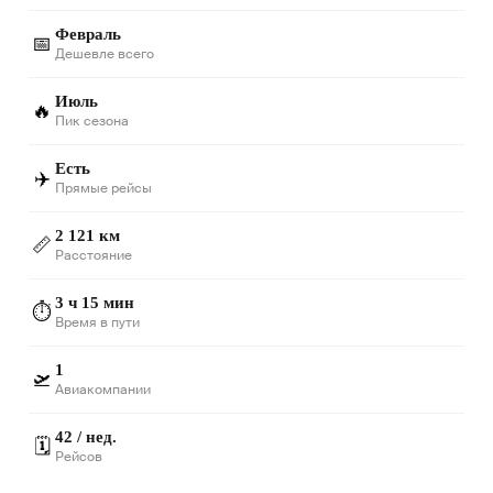
Февраль
📅
Дешевле всего
Июль
🔥
Пик сезона
Есть
✈️
Прямые рейсы
2 121 км
📏
Расстояние
3 ч 15 мин
⏱️
Время в пути
1
🛫
Авиакомпании
42 / нед.
🗓️
Рейсов