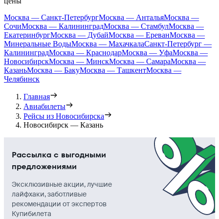
цены
Москва — Санкт-Петербург
Москва — Анталья
Москва —
Сочи
Москва — Калининград
Москва — Стамбул
Москва —
Екатеринбург
Москва — Дубай
Москва — Ереван
Москва —
Минеральные Воды
Москва — Махачкала
Санкт-Петербург —
Калининград
Москва — Краснодар
Москва — Уфа
Москва —
Новосибирск
Москва — Минск
Москва — Самара
Москва —
Казань
Москва — Баку
Москва — Ташкент
Москва —
Челябинск
Главная
Авиабилеты
Рейсы из Новосибирска
Новосибирск — Казань
Рассылка с выгодными
предложениями
Эксклюзивные акции, лучшие
лайфхаки, заботливые
рекомендации от экспертов
Купибилета