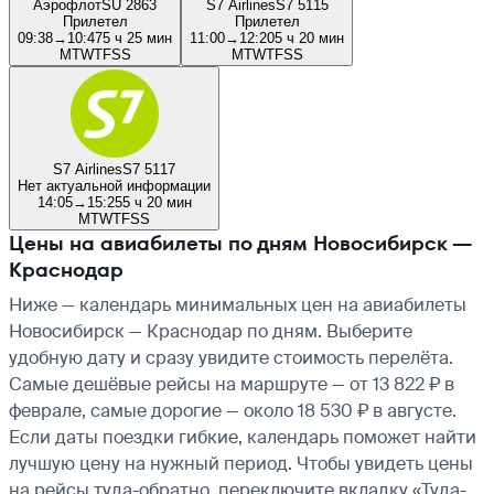
Аэрофлот
SU 2863
S7 Airlines
S7 5115
Прилетел
Прилетел
09:38
→
10:47
5 ч 25 мин
11:00
→
12:20
5 ч 20 мин
M
T
W
T
F
S
S
M
T
W
T
F
S
S
S7 Airlines
S7 5117
Нет актуальной информации
14:05
→
15:25
5 ч 20 мин
M
T
W
T
F
S
S
Цены на авиабилеты по дням Новосибирск —
Краснодар
Ниже — календарь минимальных цен на авиабилеты
Новосибирск — Краснодар по дням. Выберите
удобную дату и сразу увидите стоимость перелёта.
Самые дешёвые рейсы на маршруте — от 13 822 ₽ в
феврале, самые дорогие — около 18 530 ₽ в августе.
Если даты поездки гибкие, календарь поможет найти
лучшую цену на нужный период. Чтобы увидеть цены
на рейсы туда-обратно, переключите вкладку «Туда-