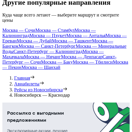
Другие популярные направления
Куда чаще всего летают — выберите маршрут и смотрите
цены
Москва — Сочи
Москва — Стамбул
Москва —
Калининград
Москва — Пхукет
Москва — Анталья
Москва —
Ереван
Москва — Дубай
Москва — Ташкент
Москва —
Бангкок
Москва — Санкт-Петербург
Москва — Минеральные
Воды
Санкт-Петербург — Калининград
Москва —
Махачкала
Москва — Нячанг
Москва — Денпасар
Санкт-
Петербург — Сочи
Москва — Баку
Москва — Тбилиси
Москва
— Пекин
Москва — Шанхай
Главная
Авиабилеты
Рейсы из Новосибирска
Новосибирск — Краснодар
Рассылка с выгодными
предложениями
Эксклюзивные акции, лучшие