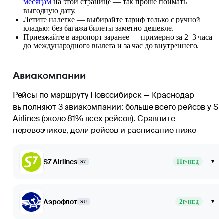
месяцам
на этой странице — так проще поймать
выгодную дату.
Летите налегке — выбирайте тариф только с ручной
кладью: без багажа билеты заметно дешевле.
Приезжайте в аэропорт заранее — примерно за 2–3 часа
до международного вылета и за час до внутреннего.
Авиакомпании
Рейсы по маршруту Новосибирск — Краснодар
выполняют 3 авиакомпании
; больше всего рейсов у
S
Airlines
(около 81% всех рейсов)
. Сравните
перевозчиков, доли рейсов и расписание ниже.
S7 Airlines
11
▾
S7
Р/НЕД
Аэрофлот
2
▾
SU
Р/НЕД