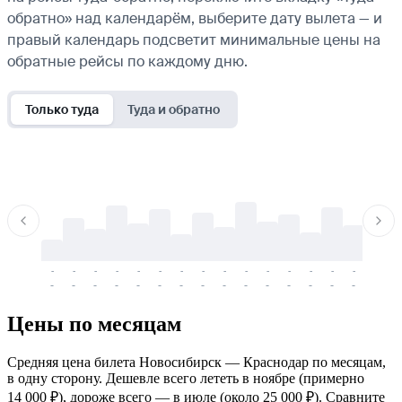
обратно» над календарём, выберите дату вылета — и
правый календарь подсветит минимальные цены на
обратные рейсы по каждому дню.
Только туда
Туда и обратно
-
-
-
-
-
-
-
-
-
-
-
-
-
-
-
-
-
-
-
-
-
-
-
-
-
-
-
-
-
-
-
-
-
-
Цены по месяцам
Средняя цена билета Новосибирск — Краснодар по месяцам,
в одну сторону. Дешевле всего лететь в ноябре (примерно
14 000 ₽), дороже всего — в июле (около 25 000 ₽). Сравните