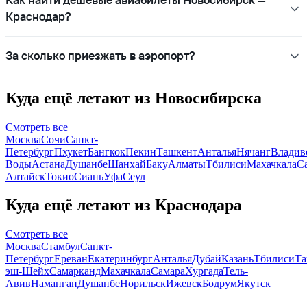
Как найти дешёвые авиабилеты Новосибирск —
Краснодар?
За сколько приезжать в аэропорт?
Куда ещё летают из Новосибирска
Смотреть все
Москва
Сочи
Санкт-
Петербург
Пхукет
Бангкок
Пекин
Ташкент
Анталья
Нячанг
Владив
Воды
Астана
Душанбе
Шанхай
Баку
Алматы
Тбилиси
Махачкала
С
Алтайск
Токио
Сиань
Уфа
Сеул
Куда ещё летают из Краснодара
Смотреть все
Москва
Стамбул
Санкт-
Петербург
Ереван
Екатеринбург
Анталья
Дубай
Казань
Тбилиси
Та
эш-Шейх
Самарканд
Махачкала
Самара
Хургада
Тель-
Авив
Наманган
Душанбе
Норильск
Ижевск
Бодрум
Якутск