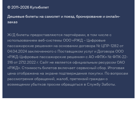
© 2011–2026 Купибилет
Дешевые билеты на самолет и поезд, бронирование и онлайн-
заказ
Ж/Д билеты предоставляются партнёрами, в том числе с
использованием веб-системы ООО «РЖД – Цифровые
пассажирские решения» на основании договора № ЦПР-1282 от
04.04.2024 заключенного с Поставщиком услуг и Договора ООО
«РЖД-Цифровые пассажирские решения» с АО «ФПК» № ФПК-22-
316 от 27.12.2022 г. Сайт не является официальным ресурсом ОАО
«РЖД». Стоимость билетов включает сервисный сбор. Итоговая
цена отображена на экране подтверждения покупки. По вопросам
рассмотрения обращений, жалоб, претензий граждан о
возмещении убытков просим обращаться в Службу Заботы.