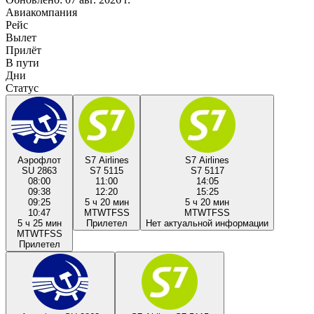
Авиакомпания
Рейс
Вылет
Прилёт
В пути
Дни
Статус
Аэрофлот
S7 Airlines
S7 Airlines
SU 2863
S7 5115
S7 5117
08:00
11:00
14:05
09:38
12:20
15:25
09:25
5 ч 20 мин
5 ч 20 мин
10:47
M
T
W
T
F
S
S
M
T
W
T
F
S
S
5 ч 25 мин
Прилетел
Нет актуальной информации
M
T
W
T
F
S
S
Прилетел