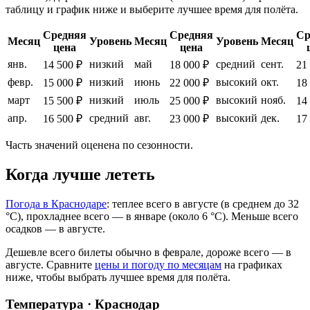
таблицу и график ниже и выберите лучшее время для полёта.
Средняя
Средняя
Ср
Месяц
Уровень
Месяц
Уровень
Месяц
цена
цена
янв.
низкий
май
средний
сент.
14 500 ₽
18 000 ₽
21
февр.
низкий
июнь
высокий
окт.
15 000 ₽
22 000 ₽
18
март
низкий
июль
высокий
нояб.
15 500 ₽
25 000 ₽
14
апр.
средний
авг.
высокий
дек.
16 500 ₽
23 000 ₽
17
Часть значений оценена по сезонности.
Когда лучше лететь
Погода в Краснодаре
: теплее всего в августе (в среднем до 32
°C), прохладнее всего — в январе (около 6 °C). Меньше всего
осадков — в августе.
Дешевле всего билеты обычно в феврале, дороже всего — в
августе.
Сравните
цены и погоду по месяцам
на графиках
ниже, чтобы выбрать лучшее время для полёта.
Температура · Краснодар