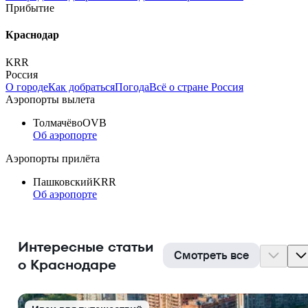
Прибытие
Краснодар
KRR
Россия
О городе
Как добраться
Погода
Всё о стране Россия
Аэропорты вылета
Толмачёво
OVB
Об аэропорте
Аэропорты прилёта
Пашковский
KRR
Об аэропорте
Интересные статьи
Смотреть все
о Краснодаре