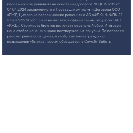
пассажирские решения» на основании договора № ЦПР-1282 от
04.04.2024 заключенного с Поставщиком услуг и Договора ООО
«РЖД-Цифровые пассажирские решения» с АО «ФПК» № ФПК-22-
316 от 27.12.2022 г. Сайт не является официальным ресурсом ОАО
«РЖД». Стоимость билетов включает сервисный сбор. Итоговая
цена отображена на экране подтверждения покупки. По вопросам
рассмотрения обращений, жалоб, претензий граждан о
возмещении убытков просим обращаться в Службу Заботы.