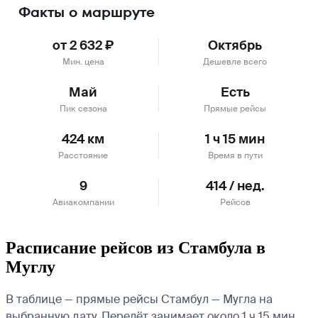
Факты о маршруте
от 2 632 ₽
Октябрь
Мин. цена
Дешевле всего
Май
Есть
Пик сезона
Прямые рейсы
424 км
1 ч 15 мин
Расстояние
Время в пути
9
414 / нед.
Авиакомпании
Рейсов
Расписание рейсов из Стамбула в
Муглу
В таблице — прямые рейсы Стамбул — Мугла на
выбранную дату. Перелёт занимает около 1 ч 15 мин.