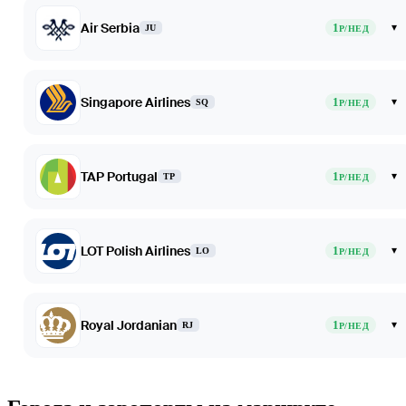
Air Serbia
1
▾
JU
Р/НЕД
Singapore Airlines
1
▾
SQ
Р/НЕД
TAP Portugal
1
▾
TP
Р/НЕД
LOT Polish Airlines
1
▾
LO
Р/НЕД
Royal Jordanian
1
▾
RJ
Р/НЕД