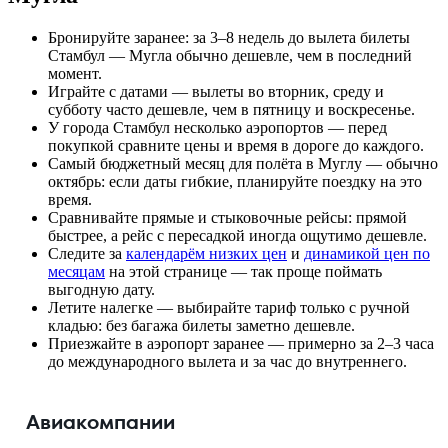
Бронируйте заранее: за 3–8 недель до вылета билеты
Стамбул — Мугла обычно дешевле, чем в последний
момент.
Играйте с датами — вылеты во вторник, среду и
субботу часто дешевле, чем в пятницу и воскресенье.
У города Стамбул несколько аэропортов — перед
покупкой сравните цены и время в дороге до каждого.
Самый бюджетный месяц для полёта в Муглу — обычно
октябрь: если даты гибкие, планируйте поездку на это
время.
Сравнивайте прямые и стыковочные рейсы: прямой
быстрее, а рейс с пересадкой иногда ощутимо дешевле.
Следите за
календарём низких цен
и
динамикой цен по
месяцам
на этой странице — так проще поймать
выгодную дату.
Летите налегке — выбирайте тариф только с ручной
кладью: без багажа билеты заметно дешевле.
Приезжайте в аэропорт заранее — примерно за 2–3 часа
до международного вылета и за час до внутреннего.
Авиакомпании