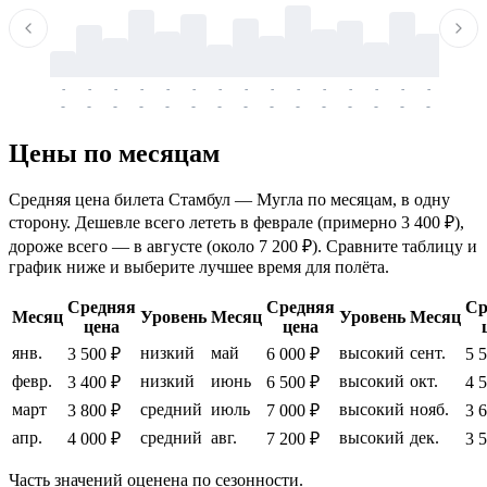
-
-
-
-
-
-
-
-
-
-
-
-
-
-
-
-
-
-
-
-
-
-
-
-
-
-
-
-
-
-
-
-
-
-
Цены по месяцам
Средняя цена билета Стамбул — Мугла по месяцам, в одну
сторону. Дешевле всего лететь в феврале (примерно 3 400 ₽),
дороже всего — в августе (около 7 200 ₽). Сравните таблицу и
график ниже и выберите лучшее время для полёта.
Средняя
Средняя
Ср
Месяц
Уровень
Месяц
Уровень
Месяц
цена
цена
янв.
низкий
май
высокий
сент.
3 500 ₽
6 000 ₽
5 
февр.
низкий
июнь
высокий
окт.
3 400 ₽
6 500 ₽
4 
март
средний
июль
высокий
нояб.
3 800 ₽
7 000 ₽
3 
апр.
средний
авг.
высокий
дек.
4 000 ₽
7 200 ₽
3 
Часть значений оценена по сезонности.