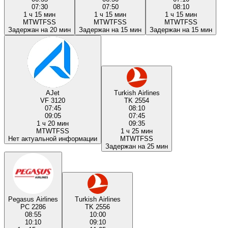
07:30
07:50
08:10
1 ч 15 мин
1 ч 15 мин
1 ч 15 мин
M
T
W
T
F
S
S
M
T
W
T
F
S
S
M
T
W
T
F
S
S
Задержан на 20 мин
Задержан на 15 мин
Задержан на 15 мин
AJet
Turkish Airlines
VF 3120
TK 2554
07:45
08:10
09:05
07:45
1 ч 20 мин
09:35
M
T
W
T
F
S
S
1 ч 25 мин
Нет актуальной информации
M
T
W
T
F
S
S
Задержан на 25 мин
Pegasus Airlines
Turkish Airlines
PC 2286
TK 2556
08:55
10:00
10:10
09:10