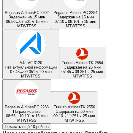
Pegasus Airlines
PC 2302
Pegasus Airlines
PC 2284
Задержан на 15 мин
Задержан на 15 мин
06:50
→
07:50
1 ч 15 мин
07:10
→
08:10
1 ч 15 мин
M
T
W
T
F
S
S
M
T
W
T
F
S
S
AJet
VF 3120
Turkish Airlines
TK 2554
Нет актуальной информации
Задержан на 25 мин
07:45
→
09:05
1 ч 20 мин
07:45
→
09:35
1 ч 25 мин
M
T
W
T
F
S
S
M
T
W
T
F
S
S
Pegasus Airlines
PC 2286
Turkish Airlines
TK 2556
По расписанию
Задержан на 50 мин
08:55
→
10:10
1 ч 15 мин
09:10
→
11:25
1 ч 25 мин
M
T
W
T
F
S
S
M
T
W
T
F
S
S
Показать ещё 10 рейсов