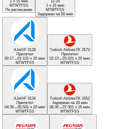
1 ч 15 мин
11:25
M
T
W
T
F
S
S
1 ч 25 мин
По расписанию
M
T
W
T
F
S
S
Задержан на 50 мин
AJet
VF 3128
Turkish Airlines
TK 2572
Прилетел
Прилетел
00:17
→
01:13
1 ч 20 мин
02:13
→
03:20
1 ч 20 мин
M
T
W
T
F
S
S
M
T
W
T
F
S
S
AJet
VF 3134
Turkish Airlines
TK 2552
Прилетел
Задержан на 20 мин
04:30
→
05:50
1 ч 20 мин
06:35
→
07:30
1 ч 15 мин
M
T
W
T
F
S
S
M
T
W
T
F
S
S