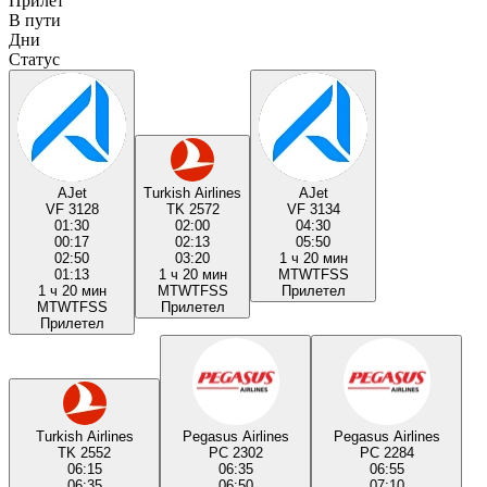
Прилёт
В пути
Дни
Статус
AJet
Turkish Airlines
AJet
VF 3128
TK 2572
VF 3134
01:30
02:00
04:30
00:17
02:13
05:50
02:50
03:20
1 ч 20 мин
01:13
1 ч 20 мин
M
T
W
T
F
S
S
1 ч 20 мин
M
T
W
T
F
S
S
Прилетел
M
T
W
T
F
S
S
Прилетел
Прилетел
Turkish Airlines
Pegasus Airlines
Pegasus Airlines
TK 2552
PC 2302
PC 2284
06:15
06:35
06:55
06:35
06:50
07:10