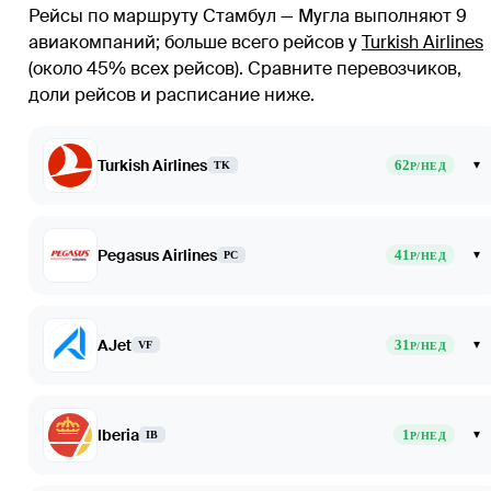
Рейсы по маршруту Стамбул — Мугла выполняют 9
авиакомпаний
; больше всего рейсов у
Turkish Airlines
(около 45% всех рейсов)
. Сравните перевозчиков,
доли рейсов и расписание ниже.
Turkish Airlines
62
▾
TK
Р/НЕД
Pegasus Airlines
41
▾
PC
Р/НЕД
AJet
31
▾
VF
Р/НЕД
Iberia
1
▾
IB
Р/НЕД