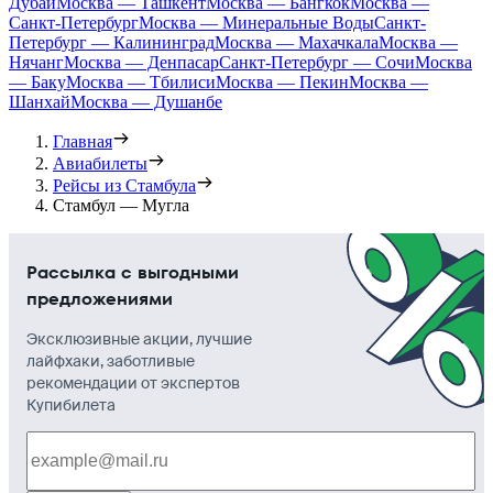
Дубай
Москва — Ташкент
Москва — Бангкок
Москва —
Санкт-Петербург
Москва — Минеральные Воды
Санкт-
Петербург — Калининград
Москва — Махачкала
Москва —
Нячанг
Москва — Денпасар
Санкт-Петербург — Сочи
Москва
— Баку
Москва — Тбилиси
Москва — Пекин
Москва —
Шанхай
Москва — Душанбе
Главная
Авиабилеты
Рейсы из Стамбула
Стамбул — Мугла
Рассылка с выгодными
предложениями
Эксклюзивные акции, лучшие
лайфхаки, заботливые
рекомендации от экспертов
Купибилета