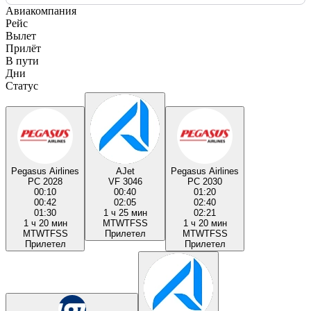
Авиакомпания
Рейс
Вылет
Прилёт
В пути
Дни
Статус
Pegasus Airlines
AJet
Pegasus Airlines
PC 2028
VF 3046
PC 2030
00:10
00:40
01:20
00:42
02:05
02:40
01:30
1 ч 25 мин
02:21
1 ч 20 мин
M
T
W
T
F
S
S
1 ч 20 мин
M
T
W
T
F
S
S
Прилетел
M
T
W
T
F
S
S
Прилетел
Прилетел