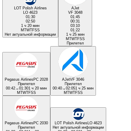
LOT Polish Airlines
AJet
LO 4623
VF 3048
01:30
01:45
02:50
00:31
1 ч 20 мин
03:10
M
T
W
T
F
S
S
01:22
Нет актуальной информации
1 ч 25 мин
M
T
W
T
F
S
S
Прилетел
Pegasus Airlines
PC 2028
AJet
VF 3046
Прилетел
Прилетел
00:42
→
01:30
1 ч 20 мин
00:40
→
02:05
1 ч 25 мин
M
T
W
T
F
S
S
M
T
W
T
F
S
S
Pegasus Airlines
PC 2030
LOT Polish Airlines
LO 4623
Прилетел
Нет актуальной информации