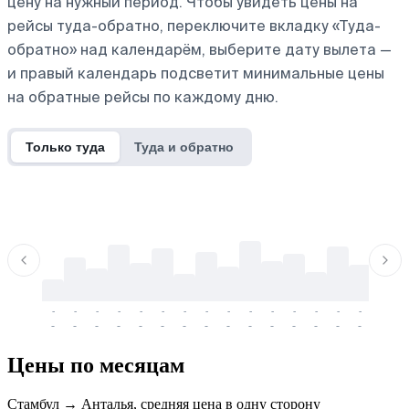
цену на нужный период. Чтобы увидеть цены на
рейсы туда-обратно, переключите вкладку «Туда-
обратно» над календарём, выберите дату вылета —
и правый календарь подсветит минимальные цены
на обратные рейсы по каждому дню.
Только туда
Туда и обратно
-
-
-
-
-
-
-
-
-
-
-
-
-
-
-
-
-
-
-
-
-
-
-
-
-
-
-
-
-
-
-
-
-
-
Цены по месяцам
Стамбул → Анталья, средняя цена в одну сторону