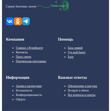
Тапни сюда
Сервис билетных лазеек
Компания
Помощь
Главное о Купибилете
База знаний
Контакты
Где мой билет
Пресс-центр
Блог
Партнерская программа
Информация
Важные ответы
Акции и распродажи
Оформление и покупка
Безопасность
Возврат и обмен
Конфиденциальность
Все вопросы и ответы
Оферта