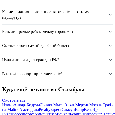
Какие авиакомпании выполняют рейсы по этому
маршруту?
Есть ли прямые рейсы между городами?
Сколько стоит самый дешёвый билет?
Нужна ли виза для граждан РФ?
В какой аэропорт прилетает рейс?
Куда ещё летают из Стамбула
Смотреть все
Измир
Анкара
Бодрум
Лондон
Мугла
Эркан
Мерсин
Москва
Трабзо
на-Майне
Амстердам
Рим
Бухарест
Самсун
Каир
Вена
Эр-
Рияд
Дюссельдорф
Амман
Ризе
Мюнхен
Берлин
Диярбакыр
Невше