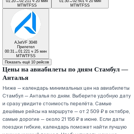
01:20
→
02:21
1 ч 20 мин
01:30
→
02:50
1 ч 20 мин
M
T
W
T
F
S
S
M
T
W
T
F
S
S
AJet
VF 3048
Прилетел
00:31
→
01:22
1 ч 25 мин
M
T
W
T
F
S
S
Показать ещё 10 рейсов
Цены на авиабилеты по дням Стамбул —
Анталья
Ниже — календарь минимальных цен на авиабилеты
Стамбул — Анталья по дням. Выберите удобную дату
и сразу увидите стоимость перелёта. Самые
дешёвые рейсы на маршруте — от 2 509 ₽ в октябре,
самые дорогие — около 21 156 ₽ в июне. Если даты
поездки гибкие, календарь поможет найти лучшую