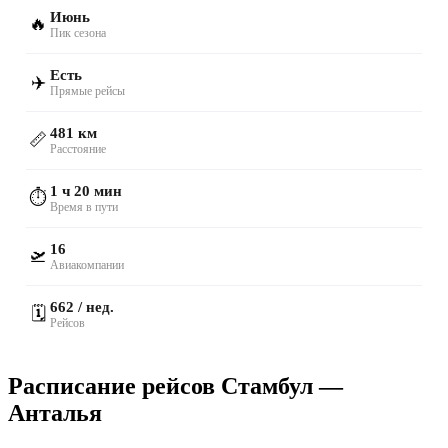
Июнь
🔥
Пик сезона
Есть
✈️
Прямые рейсы
481 км
📏
Расстояние
1 ч 20 мин
⏱️
Время в пути
16
🛫
Авиакомпании
662 / нед.
🗓️
Рейсов
Расписание рейсов Стамбул —
Анталья