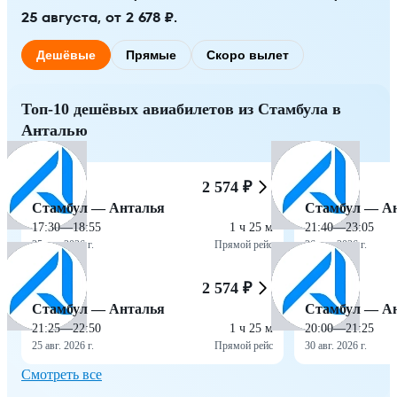
25 августа, от 2 678 ₽.
Дешёвые
Прямые
Скоро вылет
Топ-10 дешёвых авиабилетов из Стамбула в
Анталью
2 574 ₽
Стамбул — Анталья
Стамбул — А
17:30
—
18:55
1 ч 25 м
21:40
—
23:05
25 авг. 2026 г.
Прямой рейс
26 авг. 2026 г.
2 574 ₽
Стамбул — Анталья
Стамбул — А
21:25
—
22:50
1 ч 25 м
20:00
—
21:25
25 авг. 2026 г.
Прямой рейс
30 авг. 2026 г.
Смотреть все