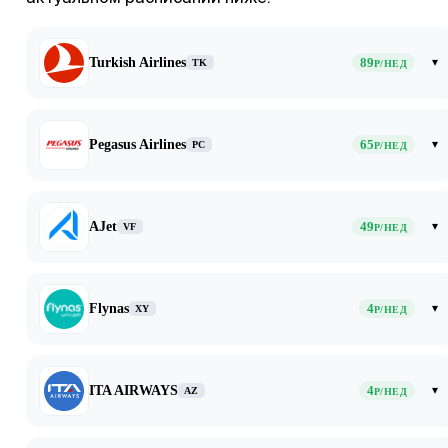
Turkish Airlines
89
▾
TK
Р/НЕД
Pegasus Airlines
65
▾
PC
Р/НЕД
AJet
49
▾
VF
Р/НЕД
Flynas
4
▾
XY
Р/НЕД
ITA AIRWAYS
4
▾
AZ
Р/НЕД