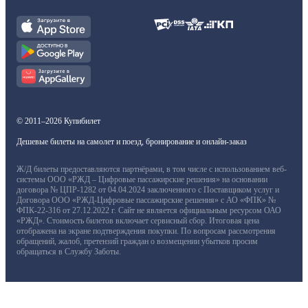
© 2011–2026 Купибилет
Дешевые билеты на самолет и поезд, бронирование и онлайн-заказ
Ж/Д билеты предоставляются партнёрами, в том числе с использованием веб-
системы ООО «РЖД – Цифровые пассажирские решения» на основании
договора № ЦПР-1282 от 04.04.2024 заключенного с Поставщиком услуг и
Договора ООО «РЖД-Цифровые пассажирские решения» с АО «ФПК» №
ФПК-22-316 от 27.12.2022 г. Сайт не является официальным ресурсом ОАО
«РЖД». Стоимость билетов включает сервисный сбор. Итоговая цена
отображена на экране подтверждения покупки. По вопросам рассмотрения
обращений, жалоб, претензий граждан о возмещении убытков просим
обращаться в Службу Заботы.