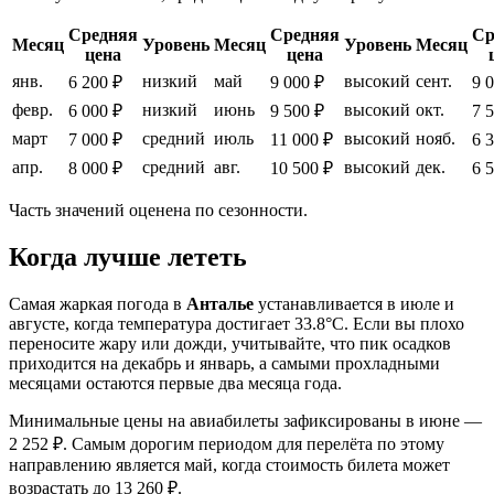
Средняя
Средняя
Ср
Месяц
Уровень
Месяц
Уровень
Месяц
цена
цена
янв.
низкий
май
высокий
сент.
6 200 ₽
9 000 ₽
9 
февр.
низкий
июнь
высокий
окт.
6 000 ₽
9 500 ₽
7 
март
средний
июль
высокий
нояб.
7 000 ₽
11 000 ₽
6 
апр.
средний
авг.
высокий
дек.
8 000 ₽
10 500 ₽
6 
Часть значений оценена по сезонности.
Когда лучше лететь
Самая жаркая погода в
Анталье
устанавливается в июле и
августе, когда температура достигает 33.8°C. Если вы плохо
переносите жару или дожди, учитывайте, что пик осадков
приходится на декабрь и январь, а самыми прохладными
месяцами остаются первые два месяца года.
Минимальные цены на авиабилеты зафиксированы в июне —
2 252 ₽. Самым дорогим периодом для перелёта по этому
направлению является май, когда стоимость билета может
возрастать до 13 260 ₽.