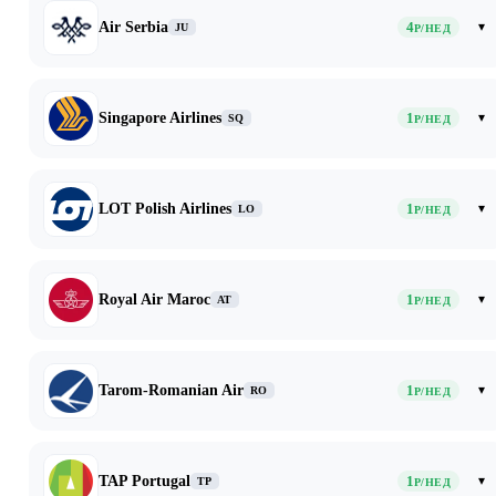
Air Serbia
4
▾
JU
Р/НЕД
Singapore Airlines
1
▾
SQ
Р/НЕД
LOT Polish Airlines
1
▾
LO
Р/НЕД
Royal Air Maroc
1
▾
AT
Р/НЕД
Tarom-Romanian Air
1
▾
RO
Р/НЕД
TAP Portugal
1
▾
TP
Р/НЕД