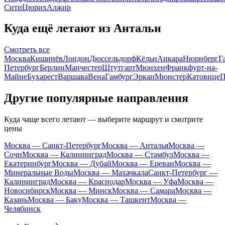
Сити
Цюрих
Алжир
Куда ещё летают из Антальи
Смотреть все
Москва
Кишинёв
Лондон
Дюссельдорф
Кёльн
Анкара
Нюрнберг
Г
Петербург
Берлин
Манчестер
Штутгарт
Мюнхен
Франкфурт-на-
Майне
Бухарест
Варшава
Вена
Гамбург
Эркан
Мюнстер
Катовице
П
Другие популярные направления
Куда чаще всего летают — выберите маршрут и смотрите
цены
Москва — Санкт-Петербург
Москва — Анталья
Москва —
Сочи
Москва — Калининград
Москва — Стамбул
Москва —
Екатеринбург
Москва — Дубай
Москва — Ереван
Москва —
Минеральные Воды
Москва — Махачкала
Санкт-Петербург —
Калининград
Москва — Краснодар
Москва — Уфа
Москва —
Новосибирск
Москва — Минск
Москва — Самара
Москва —
Казань
Москва — Баку
Москва — Ташкент
Москва —
Челябинск