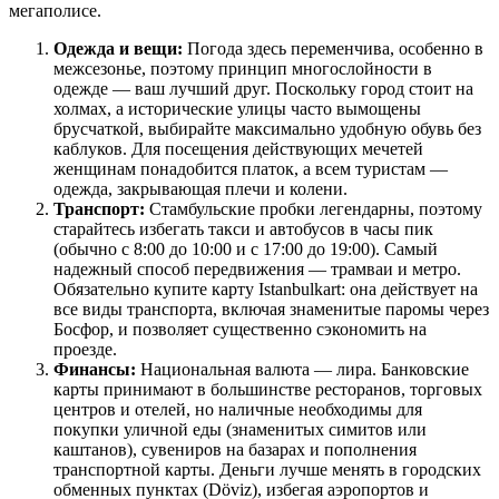
мегаполисе.
Одежда и вещи:
Погода здесь переменчива, особенно в
межсезонье, поэтому принцип многослойности в
одежде — ваш лучший друг. Поскольку город стоит на
холмах, а исторические улицы часто вымощены
брусчаткой, выбирайте максимально удобную обувь без
каблуков. Для посещения действующих мечетей
женщинам понадобится платок, а всем туристам —
одежда, закрывающая плечи и колени.
Транспорт:
Стамбульские пробки легендарны, поэтому
старайтесь избегать такси и автобусов в часы пик
(обычно с 8:00 до 10:00 и с 17:00 до 19:00). Самый
надежный способ передвижения — трамваи и метро.
Обязательно купите карту Istanbulkart: она действует на
все виды транспорта, включая знаменитые паромы через
Босфор, и позволяет существенно сэкономить на
проезде.
Финансы:
Национальная валюта — лира. Банковские
карты принимают в большинстве ресторанов, торговых
центров и отелей, но наличные необходимы для
покупки уличной еды (знаменитых симитов или
каштанов), сувениров на базарах и пополнения
транспортной карты. Деньги лучше менять в городских
обменных пунктах (Döviz), избегая аэропортов и