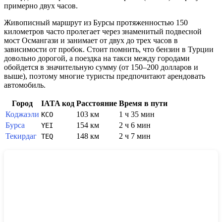
примерно двух часов.
Живописный маршрут из Бурсы протяженностью 150
километров часто пролегает через знаменитый подвесной
мост Османгази и занимает от двух до трех часов в
зависимости от пробок. Стоит помнить, что бензин в
Турции
довольно дорогой, а поездка на такси между городами
обойдется в значительную сумму (от 150–200 долларов и
выше), поэтому многие туристы предпочитают арендовать
автомобиль.
Город
IATA код
Расстояние
Время в пути
Коджаэли
103 км
1 ч 35 мин
KCO
Бурса
154 км
2 ч 6 мин
YEI
Текирдаг
148 км
2 ч 7 мин
TEQ