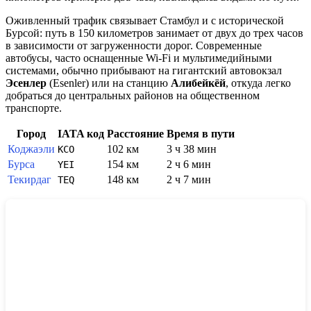
Оживленный трафик связывает
Стамбул
и с исторической
Бурсой: путь в 150 километров занимает от двух до трех часов
в зависимости от загруженности дорог. Современные
автобусы, часто оснащенные Wi-Fi и мультимедийными
системами, обычно прибывают на гигантский автовокзал
Эсенлер
(Esenler) или на станцию
Алибейкёй
, откуда легко
добраться до центральных районов на общественном
транспорте.
Город
IATA код
Расстояние
Время в пути
Коджаэли
102 км
3 ч 38 мин
KCO
Бурса
154 км
2 ч 6 мин
YEI
Текирдаг
148 км
2 ч 7 мин
TEQ