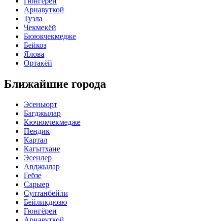
Гюнгёрен
Арнавуткой
Тузла
Чекмекёй
Бююкчекмедже
Бейкоз
Ялова
Ортакёй
Ближайшие города
Эсеньюрт
Багджылар
Кючюкчекмедже
Пендик
Картал
Кагытхане
Эсенлер
Авджылар
Гебзе
Сарыер
Султанбейли
Бейликдюзю
Гюнгёрен
Арнавуткой