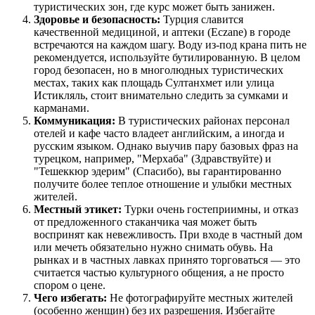
туристических зон, где курс может быть занижен.
Здоровье и безопасность:
Турция
славится
качественной медициной, и аптеки (Eczane) в городе
встречаются на каждом шагу. Воду из-под крана пить не
рекомендуется, используйте бутилированную. В целом
город безопасен, но в многолюдных туристических
местах, таких как площадь Султанхмет или улица
Истикляль, стоит внимательно следить за сумками и
карманами.
Коммуникация:
В туристических районах персонал
отелей и кафе часто владеет английским, а иногда и
русским языком. Однако выучив пару базовых фраз на
турецком, например, "Мерхаба" (Здравствуйте) и
"Тешеккюр эдерим" (Спасибо), вы гарантированно
получите более теплое отношение и улыбки местных
жителей.
Местный этикет:
Турки очень гостеприимны, и отказ
от предложенного стаканчика чая может быть
воспринят как невежливость. При входе в частный дом
или мечеть обязательно нужно снимать обувь. На
рынках и в частных лавках принято торговаться — это
считается частью культурного общения, а не просто
спором о цене.
Чего избегать:
Не фотографируйте местных жителей
(особенно женщин) без их разрешения. Избегайте