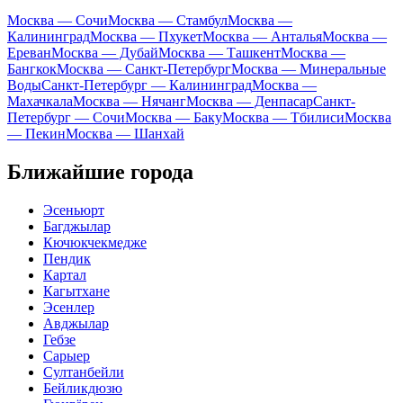
Москва — Сочи
Москва — Стамбул
Москва —
Калининград
Москва — Пхукет
Москва — Анталья
Москва —
Ереван
Москва — Дубай
Москва — Ташкент
Москва —
Бангкок
Москва — Санкт-Петербург
Москва — Минеральные
Воды
Санкт-Петербург — Калининград
Москва —
Махачкала
Москва — Нячанг
Москва — Денпасар
Санкт-
Петербург — Сочи
Москва — Баку
Москва — Тбилиси
Москва
— Пекин
Москва — Шанхай
Ближайшие города
Эсеньюрт
Багджылар
Кючюкчекмедже
Пендик
Картал
Кагытхане
Эсенлер
Авджылар
Гебзе
Сарыер
Султанбейли
Бейликдюзю