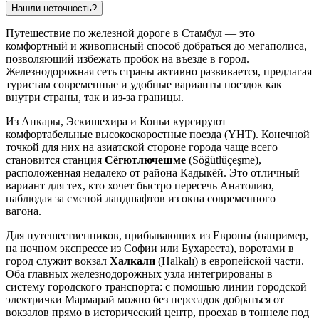
Нашли неточность?
Путешествие по железной дороге в
Стамбул
— это
комфортный и живописный способ добраться до мегаполиса,
позволяющий избежать пробок на въезде в город.
Железнодорожная сеть страны активно развивается, предлагая
туристам современные и удобные варианты поездок как
внутри страны, так и из-за границы.
Из Анкары, Эскишехира и Коньи курсируют
комфортабельные высокоскоростные поезда (YHT). Конечной
точкой для них на азиатской стороне города чаще всего
становится станция
Сёгютлючешме
(Söğütlüçeşme),
расположенная недалеко от района Кадыкёй. Это отличный
вариант для тех, кто хочет быстро пересечь Анатолию,
наблюдая за сменой ландшафтов из окна современного
вагона.
Для путешественников, прибывающих из Европы (например,
на ночном экспрессе из Софии или Бухареста), воротами в
город служит вокзал
Халкали
(Halkalı) в европейской части.
Оба главных железнодорожных узла интегрированы в
систему городского транспорта: с помощью линии городской
электрички Мармарай можно без пересадок добраться от
вокзалов прямо в исторический центр, проехав в тоннеле под