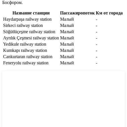
Босфором.
Название станции
Пассажиропоток
Км от города
Haydarpaşa railway station
Малый
-
Sirkeci railway station
Малый
-
Söğütlüçeşme railway station
Малый
-
Ayrılık Çeşmesi railway station
Малый
-
Yedikule railway station
Малый
-
Kumkapı railway station
Малый
-
Cankurtaran railway station
Малый
-
Feneryolu railway station
Малый
-