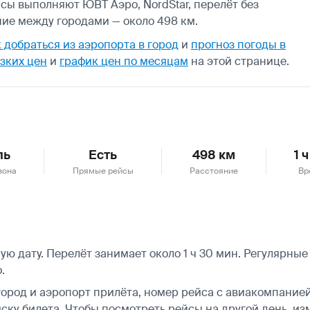
сы выполняют ЮВТ Аэро, NordStar, перелёт без
ние между городами — около 498 км.
 добраться из аэропорта в город
и
прогноз погоды в
зких цен
и
график цен по месяцам
на этой странице.
ль
Есть
498 км
1 
зона
Прямые рейсы
Расстояние
Вр
ю дату. Перелёт занимает около 1 ч 30 мин. Регулярные
.
город и аэропорт прилёта, номер рейса с авиакомпанией,
ску билета.
Чтобы посмотреть рейсы на другой день, из