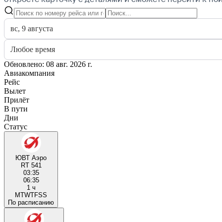
вс, 9 августа
Любое время
Обновлено: 08 авг. 2026 г.
Авиакомпания
Рейс
Вылет
Прилёт
В пути
Дни
Статус
ЮВТ Аэро
RT 541
03:35
06:35
1 ч
M
T
W
T
F
S
S
По расписанию