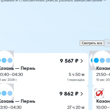
 Прямые и стыковочные рейсы разных авиакомпаний —
Смотреть все
9 567 ₽
Казань — Пермь
Казан
20:40
—
04:30
5 ч 50 м
21:50
—
0 авг. 2026 г.
1 пересадка
10 авг. 20
9 862 ₽
Казань — Пермь
Казан
3:10
—
04:30
27 ч 20 м
10:00
—