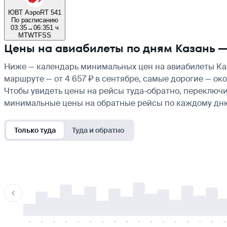
ЮВТ Аэро
RT 541
По расписанию
03:35
→
06:35
1 ч
M
T
W
T
F
S
S
Цены на авиабилеты по дням Казань 
Ниже — календарь минимальных цен на авиабилеты Каз
маршруте — от 4 657 ₽ в сентябре, самые дорогие — ок
Чтобы увидеть цены на рейсы туда-обратно, переключи
минимальные цены на обратные рейсы по каждому дн
Только туда
Туда и обратно
-
-
-
-
-
-
-
-
-
-
-
-
-
-
-
-
-