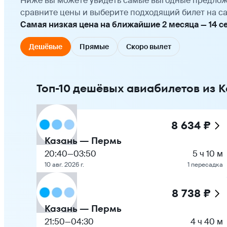
Ниже вы можете увидеть самые выгодные предлож
сравните цены и выберите подходящий билет на са
Самая низкая цена на ближайшие 2 месяца — 14 сен
Дешёвые
Прямые
Скоро вылет
Топ-10 дешёвых авиабилетов из 
8 634 ₽
Казань — Пермь
20:40
—
03:50
5 ч 10 м
10 авг. 2026 г.
1 пересадка
8 738 ₽
Казань — Пермь
21:50
—
04:30
4 ч 40 м