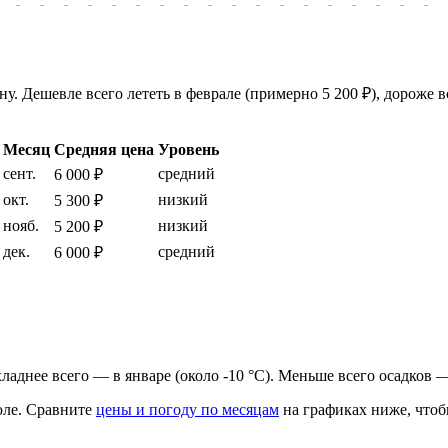
-
-
-
-
-
-
-
-
-
-
-
-
-
-
-
-
-
-
у. Дешевле всего лететь в феврале (примерно 5 200 ₽), дороже в
Месяц
Средняя цена
Уровень
сент.
средний
6 000 ₽
окт.
низкий
5 300 ₽
нояб.
низкий
5 200 ₽
дек.
средний
6 000 ₽
охладнее всего — в январе (около -10 °C). Меньше всего осадков —
ле.
Сравните
цены и погоду по месяцам
на графиках ниже, чтоб