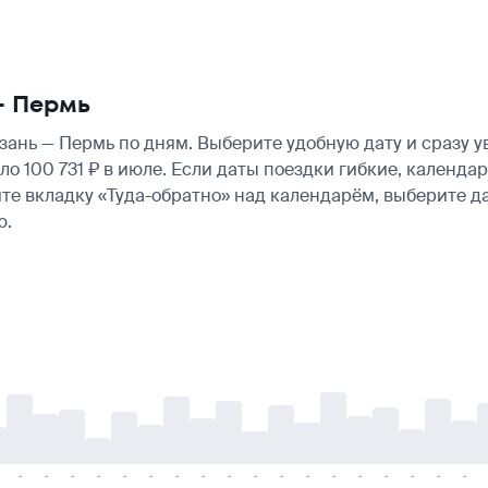
— Пермь
ань — Пермь по дням. Выберите удобную дату и сразу 
оло 100 731 ₽ в июле. Если даты поездки гибкие, кален
те вкладку «Туда-обратно» над календарём, выберите д
ю.
-
-
-
-
-
-
-
-
-
-
-
-
-
-
-
-
-
-