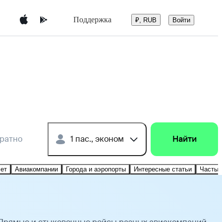
Поддержка
Войти
₽, RUB
братно
1 пас., эконом
Найти
лет
Авиакомпании
Города и аэропорты
Интересные статьи
Частые