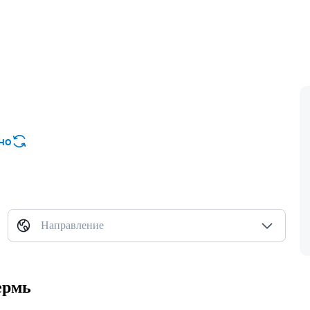
но
Направление
ермь