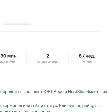
Подробнее
ч 30 мин
2
8 / нед.
емя в пути
Авиакомпании
Рейсов
 перелёты выполняют ЮВТ Аэро и NordStar.
Вылеты из
 терминал или гейт и статус. Кликнув по рейсу, вы
мените дату над таблицей.