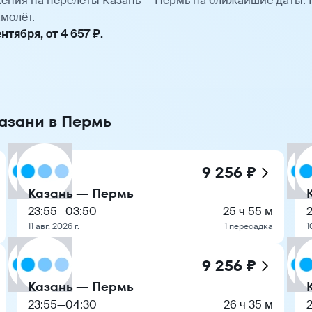
ения на перелёты Казань — Пермь на ближайшие даты.
молёт.
тября, от 4 657 ₽.
Казани в Пермь
9 256 ₽
Казань — Пермь
23:55
—
03:50
25 ч 55 м
11 авг. 2026 г.
1 пересадка
1
9 256 ₽
Казань — Пермь
23:55
—
04:30
26 ч 35 м
2