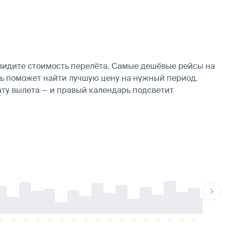
увидите стоимость перелёта. Самые дешёвые рейсы на
дарь поможет найти лучшую цену на нужный период.
ату вылета — и правый календарь подсветит
-
-
-
-
-
-
-
-
-
-
-
-
-
-
-
-
-
-
-