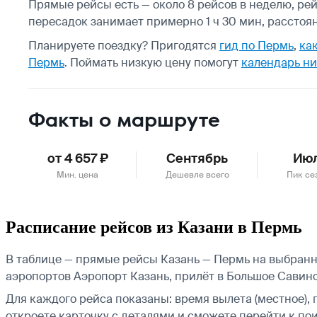
Прямые рейсы есть — около 8 рейсов в неделю, рей
пересадок занимает примерно 1 ч 30 мин, расстоя
Планируете поездку? Пригодятся
гид по Пермь
,
как
Пермь
.
Поймать низкую цену помогут
календарь ни
Факты о маршруте
от 4 657 ₽
Сентябрь
Ию
Мин. цена
Дешевле всего
Пик се
Расписание рейсов из Казани в Пермь
В таблице — прямые рейсы Казань — Пермь на выбранну
аэропортов Аэропорт Казань, прилёт в Большое Савино
Для каждого рейса показаны: время вылета (местное), 
откроете карточку с деталями и сможете перейти к пои