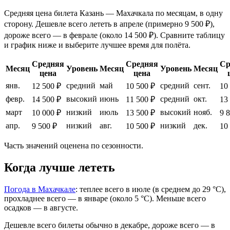
Средняя цена билета Казань — Махачкала по месяцам, в одну
сторону. Дешевле всего лететь в апреле (примерно 9 500 ₽),
дороже всего — в феврале (около 14 500 ₽). Сравните таблицу
и график ниже и выберите лучшее время для полёта.
Средняя
Средняя
Ср
Месяц
Уровень
Месяц
Уровень
Месяц
цена
цена
янв.
средний
май
средний
сент.
12 500 ₽
10 500 ₽
10
февр.
высокий
июнь
средний
окт.
14 500 ₽
11 500 ₽
13
март
низкий
июль
высокий
нояб.
10 000 ₽
13 500 ₽
9 
апр.
низкий
авг.
низкий
дек.
9 500 ₽
10 500 ₽
10
Часть значений оценена по сезонности.
Когда лучше лететь
Погода в Махачкале
: теплее всего в июле (в среднем до 29 °C),
прохладнее всего — в январе (около 5 °C). Меньше всего
осадков — в августе.
Дешевле всего билеты обычно в декабре, дороже всего — в