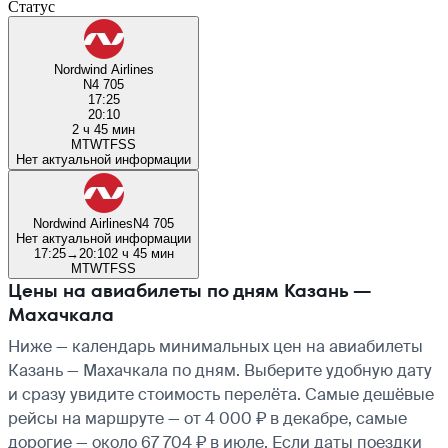
Статус
Nordwind Airlines
N4 705
17:25
20:10
2 ч 45 мин
M
T
W
T
F
S
S
Нет актуальной информации
Nordwind Airlines
N4 705
Нет актуальной информации
17:25
→
20:10
2 ч 45 мин
M
T
W
T
F
S
S
Цены на авиабилеты по дням Казань —
Махачкала
Ниже — календарь минимальных цен на авиабилеты
Казань — Махачкала по дням. Выберите удобную дату
и сразу увидите стоимость перелёта. Самые дешёвые
рейсы на маршруте — от 4 000 ₽ в декабре, самые
дорогие — около 67 704 ₽ в июле. Если даты поездки