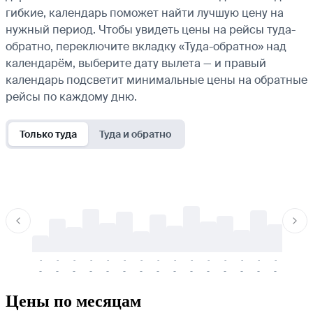
гибкие, календарь поможет найти лучшую цену на
нужный период. Чтобы увидеть цены на рейсы туда-
обратно, переключите вкладку «Туда-обратно» над
календарём, выберите дату вылета — и правый
календарь подсветит минимальные цены на обратные
рейсы по каждому дню.
Только туда
Туда и обратно
-
-
-
-
-
-
-
-
-
-
-
-
-
-
-
-
-
-
-
-
-
-
-
-
-
-
-
-
-
-
-
-
-
-
Цены по месяцам