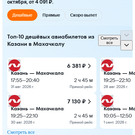
октября, от 4 091 ₽.
Дешёвые
Прямые
Скоро вылет
Топ-10 дешёвых авиабилетов из
Смотреть
Казани в Махачкалу
все
6 381 ₽
Казань — Махачкала
Казань — М
17:55
—
20:40
2 ч 45 м
19:25
—
22:10
31 авг. 2026 г.
Прямой рейс
28 авг. 2026 г.
7 130 ₽
Казань — Махачкала
Казань — М
19:25
—
22:10
2 ч 45 м
10:05
—
12:50
30 авг. 2026 г.
Прямой рейс
1 сент. 2026 г.
Смотреть все