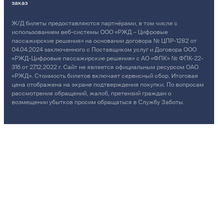
заказ
Ж/Д билеты предоставляются партнёрами, в том числе с
использованием веб-системы ООО «РЖД – Цифровые
пассажирские решения» на основании договора № ЦПР-1282 от
04.04.2024 заключенного с Поставщиком услуг и Договора ООО
«РЖД-Цифровые пассажирские решения» с АО «ФПК» № ФПК-22-
316 от 27.12.2022 г. Сайт не является официальным ресурсом ОАО
«РЖД». Стоимость билетов включает сервисный сбор. Итоговая
цена отображена на экране подтверждения покупки. По вопросам
рассмотрения обращений, жалоб, претензий граждан о
возмещении убытков просим обращаться в Службу Заботы.