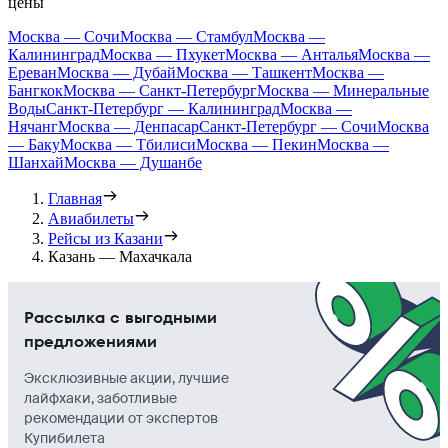
цены
Москва — Сочи
Москва — Стамбул
Москва —
Калининград
Москва — Пхукет
Москва — Анталья
Москва —
Ереван
Москва — Дубай
Москва — Ташкент
Москва —
Бангкок
Москва — Санкт-Петербург
Москва — Минеральные
Воды
Санкт-Петербург — Калининград
Москва —
Нячанг
Москва — Денпасар
Санкт-Петербург — Сочи
Москва
— Баку
Москва — Тбилиси
Москва — Пекин
Москва —
Шанхай
Москва — Душанбе
Главная
Авиабилеты
Рейсы из Казани
Казань — Махачкала
Рассылка с выгодными
предложениями
Эксклюзивные акции, лучшие
лайфхаки, заботливые
рекомендации от экспертов
Купибилета