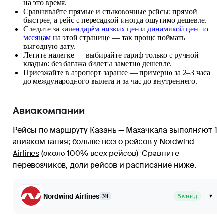
на это время.
Сравнивайте прямые и стыковочные рейсы: прямой
быстрее, а рейс с пересадкой иногда ощутимо дешевле.
Следите за
календарём низких цен
и
динамикой цен по
месяцам
на этой странице — так проще поймать
выгодную дату.
Летите налегке — выбирайте тариф только с ручной
кладью: без багажа билеты заметно дешевле.
Приезжайте в аэропорт заранее — примерно за 2–3 часа
до международного вылета и за час до внутреннего.
Авиакомпании
Рейсы по маршруту Казань — Махачкала выполняют 1
авиакомпания
; больше всего рейсов у
Nordwind
Airlines
(около 100% всех рейсов)
. Сравните
перевозчиков, доли рейсов и расписание ниже.
Nordwind Airlines
5
▾
N4
Р/НЕД