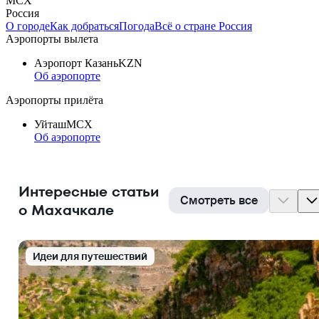
MCX
Россия
О городе
Как добраться
Погода
Всё о стране Россия
Аэропорты вылета
Аэропорт Казань
KZN
Об аэропорте
Аэропорты прилёта
Уйташ
MCX
Об аэропорте
Интересные статьи
Смотреть все
о Махачкале
Идеи для путешествий