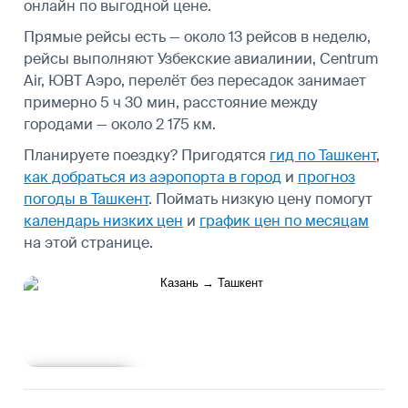
онлайн по выгодной цене.
Прямые рейсы есть — около 13 рейсов в неделю,
рейсы выполняют Узбекские авиалинии, Centrum
Air, ЮВТ Аэро, перелёт без пересадок занимает
примерно 5 ч 30 мин, расстояние между
городами — около 2 175 км.
Планируете поездку? Пригодятся
гид по Ташкент
,
как добраться из аэропорта в город
и
прогноз
погоды в Ташкент
.
Поймать низкую цену помогут
календарь низких цен
и
график цен по месяцам
на этой странице.
Подробнее