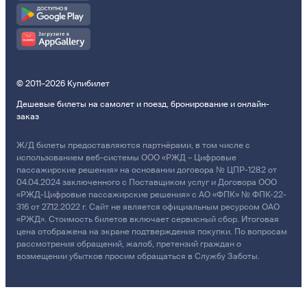
© 2011–2026 Купибилет
Дешевые билеты на самолет и поезд, бронирование и онлайн-
заказ
Ж/Д билеты предоставляются партнёрами, в том числе с
использованием веб-системы ООО «РЖД – Цифровые
пассажирские решения» на основании договора № ЦПР-1282 от
04.04.2024 заключенного с Поставщиком услуг и Договора ООО
«РЖД-Цифровые пассажирские решения» с АО «ФПК» № ФПК-22-
316 от 27.12.2022 г. Сайт не является официальным ресурсом ОАО
«РЖД». Стоимость билетов включает сервисный сбор. Итоговая
цена отображена на экране подтверждения покупки. По вопросам
рассмотрения обращений, жалоб, претензий граждан о
возмещении убытков просим обращаться в Службу Заботы.