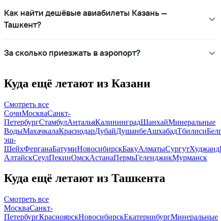
Как найти дешёвые авиабилеты Казань —
Ташкент?
За сколько приезжать в аэропорт?
Куда ещё летают из Казани
Смотреть все
Сочи
Москва
Санкт-
Петербург
Стамбул
Анталья
Калининград
Шанхай
Минеральные
Воды
Махачкала
Краснодар
Дубай
Душанбе
Ашхабад
Тбилиси
Бел
эш-
Шейх
Фергана
Батуми
Новосибирск
Баку
Алматы
Сургут
Худжанд
Алтайск
Сеул
Пекин
Омск
Астана
Пермь
Геленджик
Мурманск
Куда ещё летают из Ташкента
Смотреть все
Москва
Санкт-
Петербург
Красноярск
Новосибирск
Екатеринбург
Минеральные