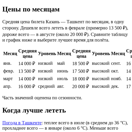
Цены по месяцам
Средняя цена билета Казань — Ташкент по месяцам, в одну
сторону. Дешевле всего лететь в феврале (примерно 13 500 ₽),
дороже всего — в августе (около 20 000 ₽). Сравните таблицу
и график ниже и выберите лучшее время для полёта.
Средняя
Средняя
Ср
Месяц
Уровень
Месяц
Уровень
Месяц
цена
цена
янв.
низкий
май
высокий
сент.
14 000 ₽
18 500 ₽
16
февр.
низкий
июнь
высокий
окт.
13 500 ₽
17 500 ₽
14
март
низкий
июль
высокий
нояб.
14 000 ₽
18 000 ₽
14
апр.
средний
авг.
высокий
дек.
16 000 ₽
20 000 ₽
17
Часть значений оценена по сезонности.
Когда лучше лететь
Погода в Ташкенте
: теплее всего в июле (в среднем до 36 °C),
прохладнее всего — в январе (около 6 °C). Меньше всего