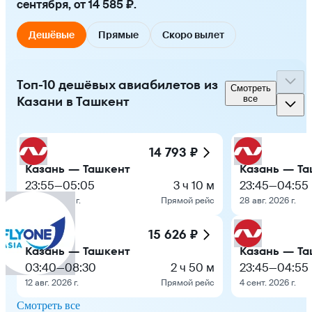
сентября, от 14 585 ₽.
Дешёвые
Прямые
Скоро вылет
Топ-10 дешёвых авиабилетов из
Смотреть
Казани в Ташкент
все
14 793 ₽
Казань — Ташкент
Казань — Та
23:55
—
05:05
3 ч 10 м
23:45
—
04:55
7 сент. 2026 г.
Прямой рейс
28 авг. 2026 г.
15 626 ₽
Казань — Ташкент
Казань — Та
03:40
—
08:30
2 ч 50 м
23:45
—
04:55
12 авг. 2026 г.
Прямой рейс
4 сент. 2026 г.
Смотреть все