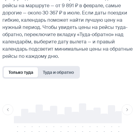
рейсы на маршруте — от 9 891 ₽ в феврале, самые
дорогие — около 30 367 ₽ в июле. Если даты поездки
гибкие, календарь поможет найти лучшую цену на
нужный период. Чтобы увидеть цены на рейсы туда-
обратно, переключите вкладку «Туда-обратно» над
календарём, выберите дату вылета — и правый
календарь подсветит минимальные цены на обратные
рейсы по каждому дню.
Только туда
Туда и обратно
-
-
-
-
-
-
-
-
-
-
-
-
-
-
-
-
-
-
-
-
-
-
-
-
-
-
-
-
-
-
-
-
-
-