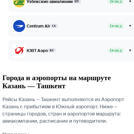
Узбекские авиалинии
2
▾
HY
Р/НЕД
Centrum Air
1
▾
C6
Р/НЕД
ЮВТ Аэро
1
▾
RT
Р/НЕД
Города и аэропорты на маршруте
Казань — Ташкент
Рейсы Казань — Ташкент выполняются из Аэропорт
Казань с прибытием в Южный аэропорт. Ниже —
страницы городов, стран и аэропортов маршрута:
авиакомпании, расписания и путеводители.