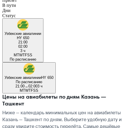
Прилёт
В пути
Дни
Статус
Узбекские авиалинии
HY 650
21:00
02:00
3 ч
M
T
W
T
F
S
S
По расписанию
Узбекские авиалинии
HY 650
По расписанию
21:00
→
02:00
3 ч
M
T
W
T
F
S
S
Цены на авиабилеты по дням Казань —
Ташкент
Ниже — календарь минимальных цен на авиабилеты
Казань — Ташкент по дням. Выберите удобную дату и
сразу увидите стоимость перелёта. Самые дешёвые