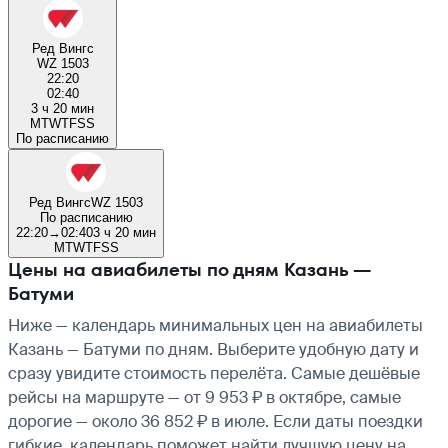
Ред Вингс
WZ 1503
22:20
02:40
3 ч 20 мин
M
T
W
T
F
S
S
По расписанию
Ред Вингс
WZ 1503
По расписанию
22:20
→
02:40
3 ч 20 мин
M
T
W
T
F
S
S
Цены на авиабилеты по дням Казань —
Батуми
Ниже — календарь минимальных цен на авиабилеты
Казань — Батуми по дням. Выберите удобную дату и
сразу увидите стоимость перелёта. Самые дешёвые
рейсы на маршруте — от 9 953 ₽ в октябре, самые
дорогие — около 36 852 ₽ в июле. Если даты поездки
гибкие, календарь поможет найти лучшую цену на