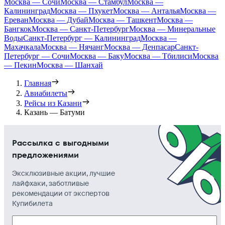
Москва — Сочи
Москва — Стамбул
Москва —
Калининград
Москва — Пхукет
Москва — Анталья
Москва —
Ереван
Москва — Дубай
Москва — Ташкент
Москва —
Бангкок
Москва — Санкт-Петербург
Москва — Минеральные
Воды
Санкт-Петербург — Калининград
Москва —
Махачкала
Москва — Нячанг
Москва — Денпасар
Санкт-
Петербург — Сочи
Москва — Баку
Москва — Тбилиси
Москва
— Пекин
Москва — Шанхай
Главная
Авиабилеты
Рейсы из Казани
Казань — Батуми
Рассылка с выгодными
предложениями
Эксклюзивные акции, лучшие
лайфхаки, заботливые
рекомендации от экспертов
Купибилета