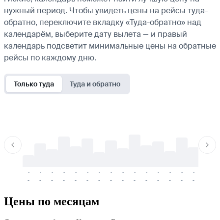
нужный период. Чтобы увидеть цены на рейсы туда-
обратно, переключите вкладку «Туда-обратно» над
календарём, выберите дату вылета — и правый
календарь подсветит минимальные цены на обратные
рейсы по каждому дню.
Только туда
Туда и обратно
-
-
-
-
-
-
-
-
-
-
-
-
-
-
-
-
-
-
-
-
-
-
-
-
-
-
-
-
-
-
-
-
-
-
Цены по месяцам