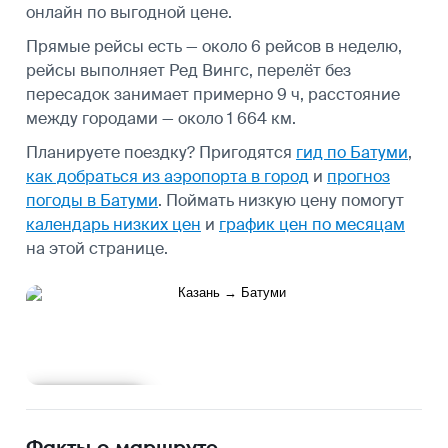
онлайн по выгодной цене.
Прямые рейсы есть — около 6 рейсов в неделю,
рейсы выполняет Ред Вингс, перелёт без
пересадок занимает примерно 9 ч, расстояние
между городами — около 1 664 км.
Планируете поездку? Пригодятся
гид по Батуми
,
как добраться из аэропорта в город
и
прогноз
погоды в Батуми
.
Поймать низкую цену помогут
календарь низких цен
и
график цен по месяцам
на этой странице.
Подробнее
Факты о маршруте