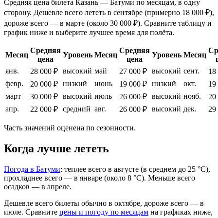
Средняя цена билета Казань — Батуми по месяцам, в одну
сторону. Дешевле всего лететь в сентябре (примерно 18 000 ₽),
дороже всего — в марте (около 30 000 ₽). Сравните таблицу и
график ниже и выберите лучшее время для полёта.
Средняя
Средняя
Ср
Месяц
Уровень
Месяц
Уровень
Месяц
цена
цена
янв.
высокий
май
высокий
сент.
28 000 ₽
27 000 ₽
18
февр.
низкий
июнь
низкий
окт.
20 000 ₽
19 000 ₽
19
март
высокий
июль
высокий
нояб.
30 000 ₽
26 000 ₽
20
апр.
средний
авг.
высокий
дек.
22 000 ₽
26 000 ₽
29
Часть значений оценена по сезонности.
Когда лучше лететь
Погода в Батуми
: теплее всего в августе (в среднем до 25 °C),
прохладнее всего — в январе (около 8 °C). Меньше всего
осадков — в апреле.
Дешевле всего билеты обычно в октябре, дороже всего — в
июле.
Сравните
цены и погоду по месяцам
на графиках ниже,