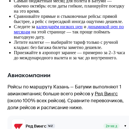
Самый бюджетный месяц для полёта в Батуми —
обычно октябрь: если даты гибкие, планируйте поездку
на это время.
Сравнивайте прямые и стыковочные рейсы: прямой
быстрее, а рейс с пересадкой иногда ощутимо дешевле.
Следите за
календарём низких цен
и
динамикой цен по
месяцам
на этой странице — так проще поймать
выгодную дату.
Летите налегке — выбирайте тариф только с ручной
кладью: без багажа билеты заметно дешевле.
Приезжайте в аэропорт заранее — примерно за 2–3 часа
до международного вылета и за час до внутреннего.
Авиакомпании
Рейсы по маршруту Казань — Батуми выполняют 1
авиакомпания
; больше всего рейсов у
Ред Вингс
(около 100% всех рейсов)
. Сравните перевозчиков,
доли рейсов и расписание ниже.
Ред Вингс
2
▾
WZ
Р/НЕД