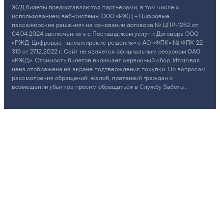
Ж/Д билеты предоставляются партнёрами, в том числе с
использованием веб-системы ООО «РЖД – Цифровые
пассажирские решения» на основании договора № ЦПР-1282 от
04.04.2024 заключенного с Поставщиком услуг и Договора ООО
«РЖД-Цифровые пассажирские решения» с АО «ФПК» № ФПК-22-
316 от 27.12.2022 г. Сайт не является официальным ресурсом ОАО
«РЖД». Стоимость билетов включает сервисный сбор. Итоговая
цена отображена на экране подтверждения покупки. По вопросам
рассмотрения обращений, жалоб, претензий граждан о
возмещении убытков просим обращаться в Службу Заботы.