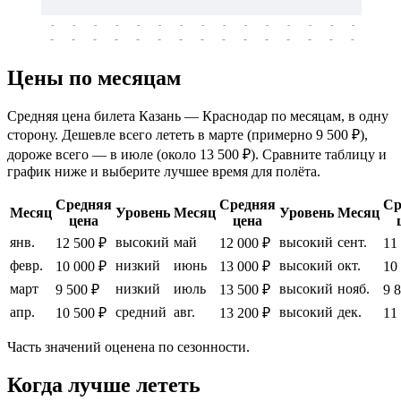
-
-
-
-
-
-
-
-
-
-
-
-
-
-
-
-
-
-
-
-
-
-
-
-
-
-
-
-
-
-
-
-
-
-
Цены по месяцам
Средняя цена билета Казань — Краснодар по месяцам, в одну
сторону. Дешевле всего лететь в марте (примерно 9 500 ₽),
дороже всего — в июле (около 13 500 ₽). Сравните таблицу и
график ниже и выберите лучшее время для полёта.
Средняя
Средняя
Ср
Месяц
Уровень
Месяц
Уровень
Месяц
цена
цена
янв.
высокий
май
высокий
сент.
12 500 ₽
12 000 ₽
11
февр.
низкий
июнь
высокий
окт.
10 000 ₽
13 000 ₽
10
март
низкий
июль
высокий
нояб.
9 500 ₽
13 500 ₽
9 
апр.
средний
авг.
высокий
дек.
10 500 ₽
13 200 ₽
11
Часть значений оценена по сезонности.
Когда лучше лететь