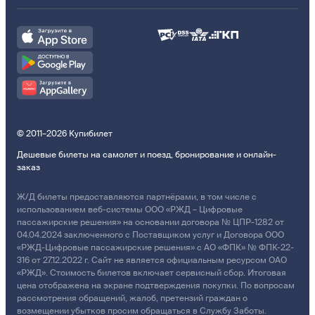
© 2011–2026 Купибилет
Дешевые билеты на самолет и поезд, бронирование и онлайн-
заказ
Ж/Д билеты предоставляются партнёрами, в том числе с
использованием веб-системы ООО «РЖД – Цифровые
пассажирские решения» на основании договора № ЦПР-1282 от
04.04.2024 заключенного с Поставщиком услуг и Договора ООО
«РЖД-Цифровые пассажирские решения» с АО «ФПК» № ФПК-22-
316 от 27.12.2022 г. Сайт не является официальным ресурсом ОАО
«РЖД». Стоимость билетов включает сервисный сбор. Итоговая
цена отображена на экране подтверждения покупки. По вопросам
рассмотрения обращений, жалоб, претензий граждан о
возмещении убытков просим обращаться в Службу Заботы.