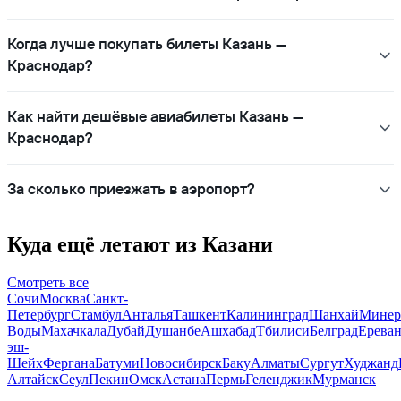
Когда лучше покупать билеты Казань —
Краснодар?
Как найти дешёвые авиабилеты Казань —
Краснодар?
За сколько приезжать в аэропорт?
Куда ещё летают из Казани
Смотреть все
Сочи
Москва
Санкт-
Петербург
Стамбул
Анталья
Ташкент
Калининград
Шанхай
Минер
Воды
Махачкала
Дубай
Душанбе
Ашхабад
Тбилиси
Белград
Ерева
эш-
Шейх
Фергана
Батуми
Новосибирск
Баку
Алматы
Сургут
Худжанд
Алтайск
Сеул
Пекин
Омск
Астана
Пермь
Геленджик
Мурманск