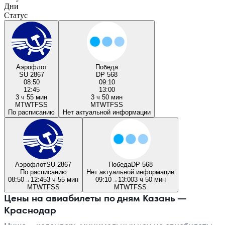
Дни
Статус
Аэрофлот
Победа
SU 2867
DP 568
08:50
09:10
12:45
13:00
3 ч 55 мин
3 ч 50 мин
M
T
W
T
F
S
S
M
T
W
T
F
S
S
По расписанию
Нет актуальной информации
Аэрофлот
SU 2867
Победа
DP 568
По расписанию
Нет актуальной информации
08:50
→
12:45
3 ч 55 мин
09:10
→
13:00
3 ч 50 мин
M
T
W
T
F
S
S
M
T
W
T
F
S
S
Цены на авиабилеты по дням Казань —
Краснодар