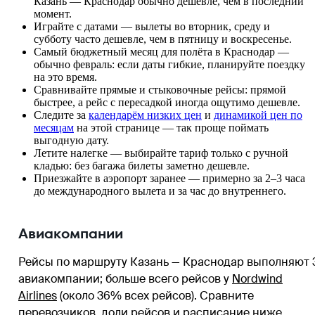
Казань — Краснодар обычно дешевле, чем в последний
момент.
Играйте с датами — вылеты во вторник, среду и
субботу часто дешевле, чем в пятницу и воскресенье.
Самый бюджетный месяц для полёта в Краснодар —
обычно февраль: если даты гибкие, планируйте поездку
на это время.
Сравнивайте прямые и стыковочные рейсы: прямой
быстрее, а рейс с пересадкой иногда ощутимо дешевле.
Следите за
календарём низких цен
и
динамикой цен по
месяцам
на этой странице — так проще поймать
выгодную дату.
Летите налегке — выбирайте тариф только с ручной
кладью: без багажа билеты заметно дешевле.
Приезжайте в аэропорт заранее — примерно за 2–3 часа
до международного вылета и за час до внутреннего.
Авиакомпании
Рейсы по маршруту Казань — Краснодар выполняют 
авиакомпании
; больше всего рейсов у
Nordwind
Airlines
(около 36% всех рейсов)
. Сравните
перевозчиков, доли рейсов и расписание ниже.