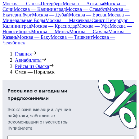
Москва — Санкт-Петербург
Москва — Анталья
Москва —
Сочи
Москва — Калининград
Москва — Стамбул
Москва —
Екатеринбург
Москва — Дубай
Москва — Ереван
Москва —
Минеральные Воды
Москва — Махачкала
Санкт-Петербург —
Калининград
Москва — Краснодар
Москва — Уфа
Москва —
Новосибирск
Москва — Минск
Москва — Самара
Москва —
Казань
Москва — Баку
Москва — Ташкент
Москва —
Челябинск
Главная
Авиабилеты
Рейсы из Омска
Омск — Норильск
Рассылка с выгодными
предложениями
Эксклюзивные акции, лучшие
лайфхаки, заботливые
рекомендации от экспертов
Купибилета