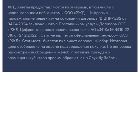
Ж/Д билеты предоставляются партнёрами, в том числе с
использованием веб-системы ООО «РЖД – Цифровые
пассажирские решения» на основании договора № ЦПР-1282 от
04.04.2024 заключенного с Поставщиком услуг и Договора ООО
«РЖД-Цифровые пассажирские решения» с АО «ФПК» № ФПК-22-
316 от 27.12.2022 г. Сайт не является официальным ресурсом ОАО
«РЖД». Стоимость билетов включает сервисный сбор. Итоговая
цена отображена на экране подтверждения покупки. По вопросам
рассмотрения обращений, жалоб, претензий граждан о
возмещении убытков просим обращаться в Службу Заботы.