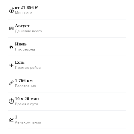
от 21 856 ₽
💰
Мин. цена
Август
📅
Дешевле всего
Июль
🔥
Пик сезона
Есть
✈️
Прямые рейсы
1 766 км
📏
Расстояние
10 ч 20 мин
⏱️
Время в пути
1
🛫
Авиакомпании