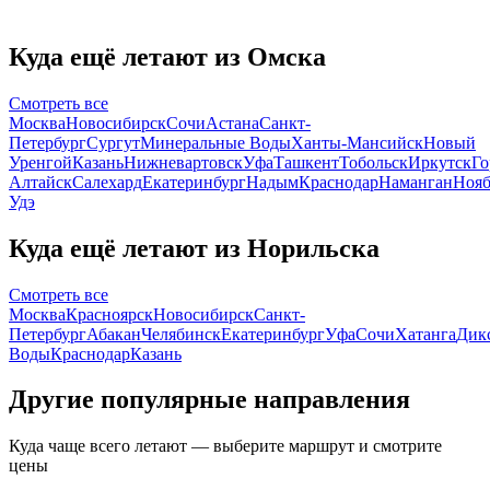
Куда ещё летают из Омска
Смотреть все
Москва
Новосибирск
Сочи
Астана
Санкт-
Петербург
Сургут
Минеральные Воды
Ханты-Мансийск
Новый
Уренгой
Казань
Нижневартовск
Уфа
Ташкент
Тобольск
Иркутск
Го
Алтайск
Салехард
Екатеринбург
Надым
Краснодар
Наманган
Нояб
Удэ
Куда ещё летают из Норильска
Смотреть все
Москва
Красноярск
Новосибирск
Санкт-
Петербург
Абакан
Челябинск
Екатеринбург
Уфа
Сочи
Хатанга
Дик
Воды
Краснодар
Казань
Другие популярные направления
Куда чаще всего летают — выберите маршрут и смотрите
цены