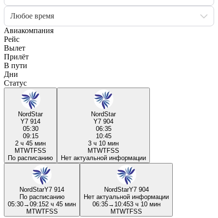
Любое время
Авиакомпания
Рейс
Вылет
Прилёт
В пути
Дни
Статус
NordStar
NordStar
Y7 914
Y7 904
05:30
06:35
09:15
10:45
2 ч 45 мин
3 ч 10 мин
M
T
W
T
F
S
S
M
T
W
T
F
S
S
По расписанию
Нет актуальной информации
NordStar
Y7 914
NordStar
Y7 904
По расписанию
Нет актуальной информации
05:30
→
09:15
2 ч 45 мин
06:35
→
10:45
3 ч 10 мин
M
T
W
T
F
S
S
M
T
W
T
F
S
S