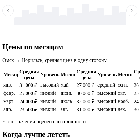
-
-
-
-
-
-
-
-
-
-
-
-
-
-
-
-
-
-
-
-
-
-
-
-
-
-
-
-
-
-
-
-
-
-
Цены по месяцам
Омск → Норильск, средняя цена в одну сторону
Средняя
Средняя
Ср
Месяц
Уровень
Месяц
Уровень
Месяц
цена
цена
янв.
высокий
май
средний
сент.
31 000 ₽
27 000 ₽
26
февр.
низкий
июнь
высокий
окт.
25 000 ₽
30 000 ₽
25
март
низкий
июль
высокий
нояб.
24 000 ₽
32 000 ₽
24
апр.
низкий
авг.
высокий
дек.
23 500 ₽
31 000 ₽
30
Часть значений оценена по сезонности.
Когда лучше лететь