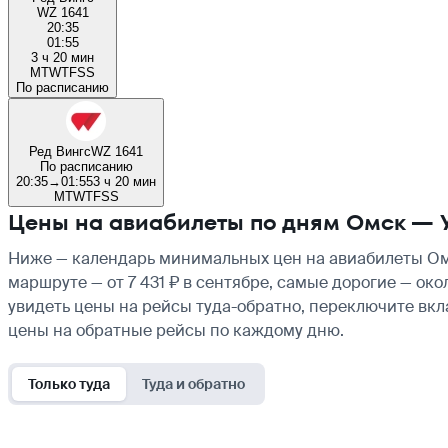
WZ 1641
20:35
01:55
3 ч 20 мин
M
T
W
T
F
S
S
По расписанию
Ред Вингс
WZ 1641
По расписанию
20:35
→
01:55
3 ч 20 мин
M
T
W
T
F
S
S
Цены на авиабилеты по дням Омск — 
Ниже — календарь минимальных цен на авиабилеты Омс
маршруте — от 7 431 ₽ в сентябре, самые дорогие — ок
увидеть цены на рейсы туда-обратно, переключите вк
цены на обратные рейсы по каждому дню.
Только туда
Туда и обратно