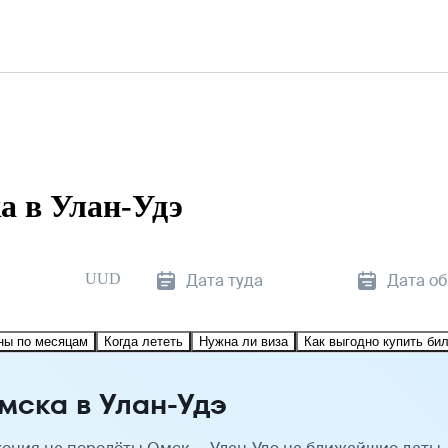
а в Улан-Удэ
UUD
Дата туда
Дата о
ны по месяцам
Когда лететь
Нужна ли виза
Как выгодно купить би
мска в Улан-Удэ