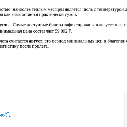
стью: наиболее теплым месяцем является июль с температурой 
мя как зима остается практически сухой.
месяца. Самые доступные билеты зафиксированы в августе и сен
нимальная цена составляет 59 892 ₽.
лета считается
август
: это период минимальных цен и благоприя
логистику после прилета.
но