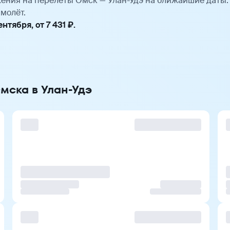
ения на перелёты Омск — Улан-Удэ на ближайшие даты
молёт.
тября, от 7 431 ₽.
мска в Улан-Удэ