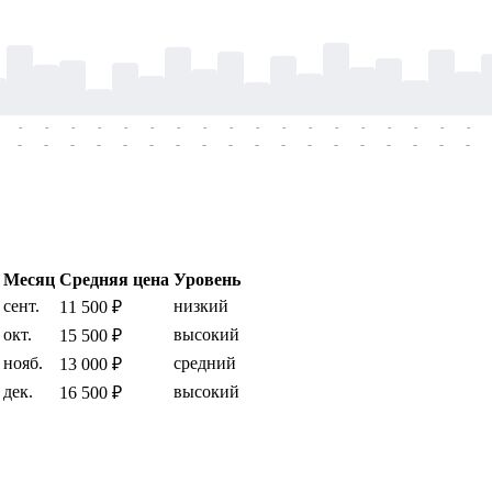
-
-
-
-
-
-
-
-
-
-
-
-
-
-
-
-
-
-
-
-
-
-
-
-
-
-
-
-
-
-
-
-
-
-
-
-
Месяц
Средняя цена
Уровень
сент.
низкий
11 500 ₽
окт.
высокий
15 500 ₽
нояб.
средний
13 000 ₽
дек.
высокий
16 500 ₽