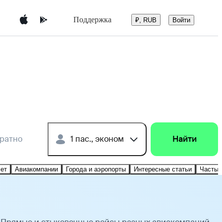
Поддержка
Войти
₽, RUB
братно
1 пас., эконом
Найти
лет
Авиакомпании
Города и аэропорты
Интересные статьи
Частые