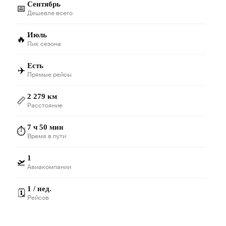
Сентябрь
📅
Дешевле всего
Июль
🔥
Пик сезона
Есть
✈️
Прямые рейсы
2 279 км
📏
Расстояние
7 ч 50 мин
⏱️
Время в пути
1
🛫
Авиакомпании
1 / нед.
🗓️
Рейсов