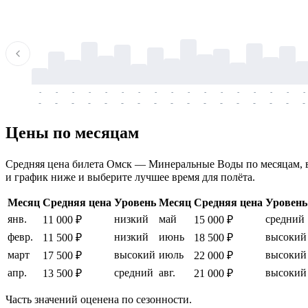
-
-
-
-
-
-
-
-
-
-
-
-
-
-
-
-
-
-
-
-
-
-
-
-
-
-
-
-
-
-
-
-
-
-
Цены по месяцам
Средняя цена билета Омск — Минеральные Воды по месяцам, в о
и график ниже и выберите лучшее время для полёта.
Месяц
Средняя цена
Уровень
Месяц
Средняя цена
Уровень
янв.
низкий
май
средний
11 000 ₽
15 000 ₽
февр.
низкий
июнь
высокий
11 500 ₽
18 500 ₽
март
высокий
июль
высокий
17 500 ₽
22 000 ₽
апр.
средний
авг.
высокий
13 500 ₽
21 000 ₽
Часть значений оценена по сезонности.