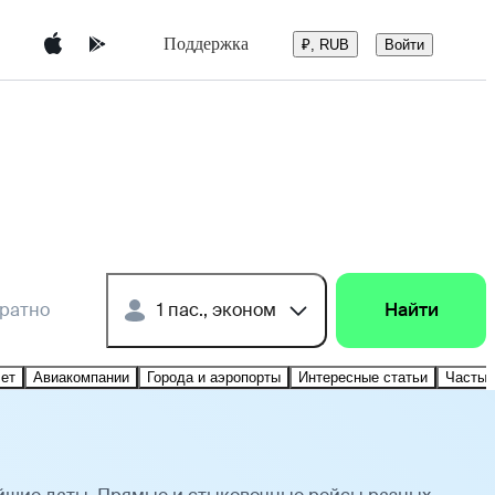
Поддержка
Войти
₽, RUB
братно
1 пас., эконом
Найти
лет
Авиакомпании
Города и аэропорты
Интересные статьи
Частые