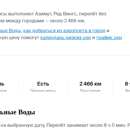
йсы выполняют Азимут, Ред Вингс, перелёт без
ие между городами — около 2 466 км.
ные Воды
,
как добраться из аэропорта в город
и
кую цену помогут
календарь низких цен
и
график цен
ль
Есть
2 466 км
8
зона
Прямые рейсы
Расстояние
Вр
льные Воды
а выбранную дату. Перелёт занимает около 8 ч 5 мин. 