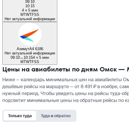
09:10
10:15
4 ч 5 мин
M
T
W
T
F
S
S
Нет актуальной информации
Азимут
A4 6186
Нет актуальной информации
09:10
→
10:15
4 ч 5 мин
M
T
W
T
F
S
S
Цены на авиабилеты по дням Омск —
Ниже — календарь минимальных цен на авиабилеты Омс
дешёвые рейсы на маршруте — от 8 491 ₽ в ноябре, сам
нужный период. Чтобы увидеть цены на рейсы туда-обр
подсветит минимальные цены на обратные рейсы по к
Только туда
Туда и обратно