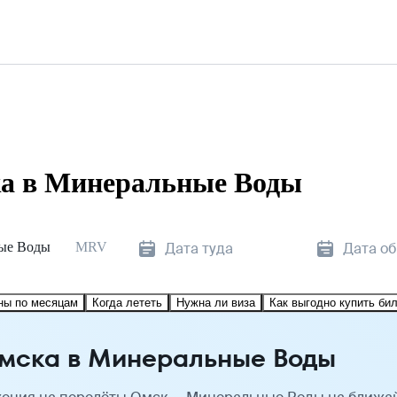
ка в Минеральные Воды
ые Воды
MRV
Дата туда
Дата о
ны по месяцам
Когда лететь
Нужна ли виза
Как выгодно купить би
Омска в Минеральные Воды