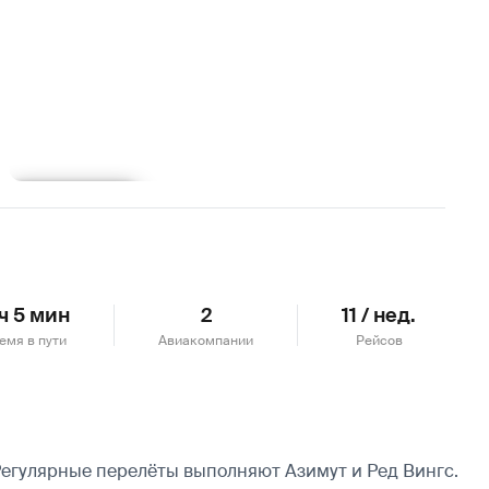
Подробнее
 ч 5 мин
2
11 / нед.
емя в пути
Авиакомпании
Рейсов
Регулярные перелёты выполняют Азимут и Ред Вингс.