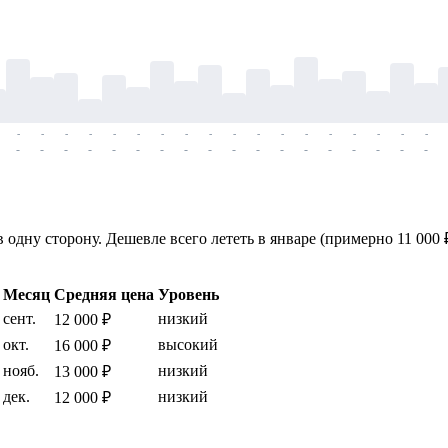
-
-
-
-
-
-
-
-
-
-
-
-
-
-
-
-
-
-
-
-
-
-
-
-
-
-
-
-
-
-
-
-
-
-
-
-
дну сторону. Дешевле всего лететь в январе (примерно 11 000 ₽
Месяц
Средняя цена
Уровень
сент.
низкий
12 000 ₽
окт.
высокий
16 000 ₽
нояб.
низкий
13 000 ₽
дек.
низкий
12 000 ₽