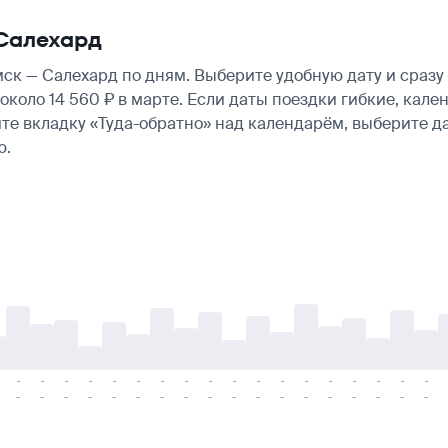
Салехард
к — Салехард по дням. Выберите удобную дату и сразу
— около 14 560 ₽ в марте. Если даты поездки гибкие, ка
те вкладку «Туда-обратно» над календарём, выберите д
ю.
-
-
-
-
-
-
-
-
-
-
-
-
-
-
-
-
-
-
-
-
-
-
-
-
-
-
-
-
-
-
-
-
-
-
-
-