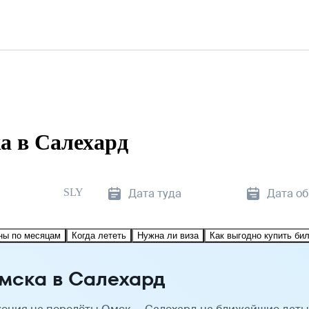
а в Салехард
SLY
Дата туда
Дата о
ны по месяцам
Когда лететь
Нужна ли виза
Как выгодно купить би
мска в Салехард