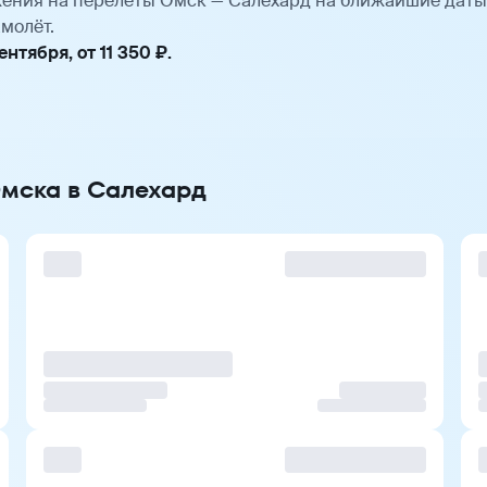
ения на перелёты Омск — Салехард на ближайшие даты
молёт.
тября, от 11 350 ₽.
Омска в Салехард