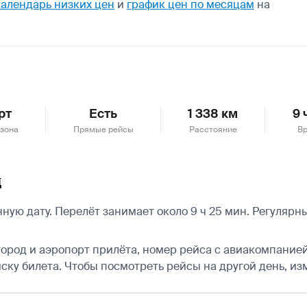
календарь низких цен
и
график цен по месяцам
на
рт
Есть
1 338 км
9 
зона
Прямые рейсы
Расстояние
Вр
д
ную дату. Перелёт занимает около 9 ч 25 мин. Регуляр
город и аэропорт прилёта, номер рейса с авиакомпанией,
ску билета.
Чтобы посмотреть рейсы на другой день, из