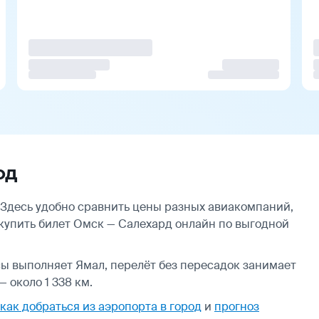
рд
Здесь удобно сравнить цены разных авиакомпаний,
 купить билет Омск — Салехард онлайн по выгодной
сы выполняет Ямал, перелёт без пересадок занимает
 около 1 338 км.
как добраться из аэропорта в город
и
прогноз