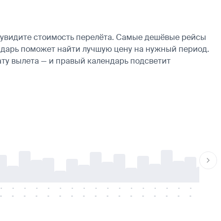
 увидите стоимость перелёта. Самые дешёвые рейсы
лендарь поможет найти лучшую цену на нужный период.
ату вылета — и правый календарь подсветит
-
-
-
-
-
-
-
-
-
-
-
-
-
-
-
-
-
-
-
-
-
-
-
-
-
-
-
-
-
-
-
-
-
-
-
-
-
-