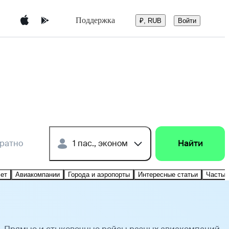
Поддержка
Войти
₽, RUB
братно
1 пас., эконом
Найти
лет
Авиакомпании
Города и аэропорты
Интересные статьи
Частые