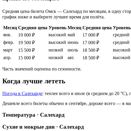
Средняя цена билета Омск — Салехард по месяцам, в одну сторо
график ниже и выберите лучшее время для полёта.
Месяц
Средняя цена
Уровень
Месяц
Средняя цена
Уровень
янв.
высокий
май
средний
19 000 ₽
17 000 ₽
февр.
высокий
июнь
средний
19 500 ₽
17 000 ₽
март
низкий
июль
высокий
15 500 ₽
18 500 ₽
апр.
низкий
авг.
высокий
15 000 ₽
18 500 ₽
Часть значений оценена по сезонности.
Когда лучше лететь
Погода в Салехарде
: теплее всего в июле (в среднем до 20 °C)
Дешевле всего билеты обычно в сентябре, дороже всего — в ма
Температура · Салехард
Сухие и мокрые дни · Салехард