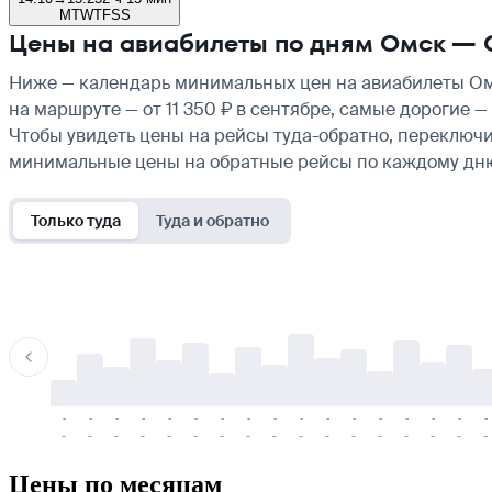
M
T
W
T
F
S
S
Цены на авиабилеты по дням Омск — 
Ниже — календарь минимальных цен на авиабилеты Омс
на маршруте — от 11 350 ₽ в сентябре, самые дорогие 
Чтобы увидеть цены на рейсы туда-обратно, переключи
минимальные цены на обратные рейсы по каждому дн
Только туда
Туда и обратно
-
-
-
-
-
-
-
-
-
-
-
-
-
-
-
-
-
-
-
-
-
-
-
-
-
-
-
-
-
-
-
-
-
-
Цены по месяцам