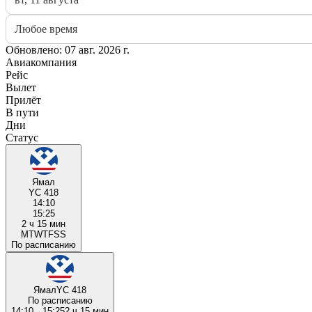
Любое время
Обновлено: 07 авг. 2026 г.
Авиакомпания
Рейс
Вылет
Прилёт
В пути
Дни
Статус
Ямал
YC 418
14:10
15:25
2 ч 15 мин
M
T
W
T
F
S
S
По расписанию
Ямал
YC 418
По расписанию
14:10
→
15:25
2 ч 15 мин