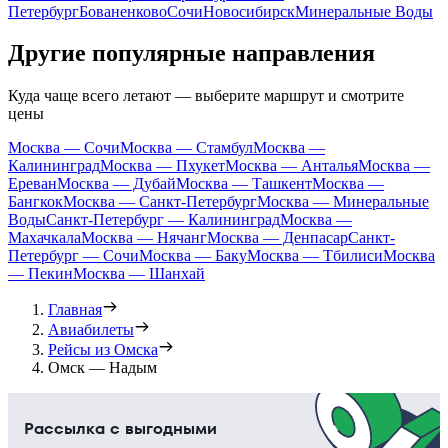
Петербург
Бованенково
Сочи
Новосибирск
Минеральные Воды
Другие популярные направления
Куда чаще всего летают — выберите маршрут и смотрите
цены
Москва — Сочи
Москва — Стамбул
Москва —
Калининград
Москва — Пхукет
Москва — Анталья
Москва —
Ереван
Москва — Дубай
Москва — Ташкент
Москва —
Бангкок
Москва — Санкт-Петербург
Москва — Минеральные
Воды
Санкт-Петербург — Калининград
Москва —
Махачкала
Москва — Нячанг
Москва — Денпасар
Санкт-
Петербург — Сочи
Москва — Баку
Москва — Тбилиси
Москва
— Пекин
Москва — Шанхай
Главная
Авиабилеты
Рейсы из Омска
Омск — Надым
Рассылка с выгодными