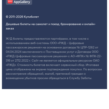
© 2011–2026 Купибилет
Дешевые билеты на самолет и поезд, бронирование и онлайн-
заказ
Ж/Д билеты предоставляются партнёрами, в том числе с
использованием веб-системы ООО «РЖД – Цифровые
пассажирские решения» на основании договора № ЦПР-1282 от
04.04.2024 заключенного с Поставщиком услуг и Договора ООО
«РЖД-Цифровые пассажирские решения» с АО «ФПК» № ФПК-22-
316 от 27.12.2022 г. Сайт не является официальным ресурсом ОАО
«РЖД». Стоимость билетов включает сервисный сбор. Итоговая
цена отображена на экране подтверждения покупки. По вопросам
рассмотрения обращений, жалоб, претензий граждан о
возмещении убытков просим обращаться в Службу Заботы.