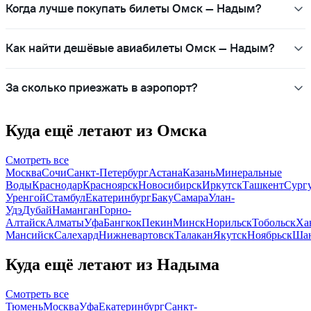
Когда лучше покупать билеты Омск — Надым?
Как найти дешёвые авиабилеты Омск — Надым?
За сколько приезжать в аэропорт?
Куда ещё летают из Омска
Смотреть все
Москва
Сочи
Санкт-Петербург
Астана
Казань
Минеральные
Воды
Краснодар
Красноярск
Новосибирск
Иркутск
Ташкент
Сург
Уренгой
Стамбул
Екатеринбург
Баку
Самара
Улан-
Удэ
Дубай
Наманган
Горно-
Алтайск
Алматы
Уфа
Бангкок
Пекин
Минск
Норильск
Тобольск
Ха
Мансийск
Салехард
Нижневартовск
Талакан
Якутск
Ноябрьск
Ша
Куда ещё летают из Надыма
Смотреть все
Тюмень
Москва
Уфа
Екатеринбург
Санкт-