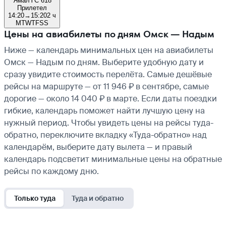
Ямал
YC 618
Прилетел
14:20
→
15:20
2 ч
M
T
W
T
F
S
S
Цены на авиабилеты по дням Омск — Надым
Ниже — календарь минимальных цен на авиабилеты
Омск — Надым по дням. Выберите удобную дату и
сразу увидите стоимость перелёта. Самые дешёвые
рейсы на маршруте — от 11 946 ₽ в сентябре, самые
дорогие — около 14 040 ₽ в марте. Если даты поездки
гибкие, календарь поможет найти лучшую цену на
нужный период. Чтобы увидеть цены на рейсы туда-
обратно, переключите вкладку «Туда-обратно» над
календарём, выберите дату вылета — и правый
календарь подсветит минимальные цены на обратные
рейсы по каждому дню.
Только туда
Туда и обратно