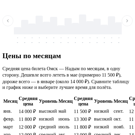
-
-
-
-
-
-
-
-
-
-
-
-
-
-
-
-
-
-
-
-
-
-
-
-
-
-
-
-
-
-
-
-
-
-
Цены по месяцам
Средняя цена билета Омск — Надым по месяцам, в одну
сторону. Дешевле всего лететь в мае (примерно 11 500 ₽),
дороже всего — в январе (около 14 000 ₽). Сравните таблицу
и график ниже и выберите лучшее время для полёта.
Средняя
Средняя
Ср
Месяц
Уровень
Месяц
Уровень
Месяц
цена
цена
янв.
высокий
май
низкий
сент.
14 000 ₽
11 500 ₽
12
февр.
низкий
июнь
высокий
окт.
11 800 ₽
13 300 ₽
11
март
средний
июль
низкий
нояб.
12 000 ₽
11 800 ₽
11
апр.
средний
авг.
средний
дек.
12 000 ₽
13 000 ₽
14