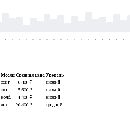
-
-
-
-
-
-
-
-
-
-
-
-
-
-
-
-
-
-
-
-
-
-
-
-
-
-
-
-
-
-
-
-
-
-
-
-
Месяц
Средняя цена
Уровень
сент.
низкий
16 800 ₽
окт.
низкий
15 600 ₽
нояб.
низкий
14 400 ₽
дек.
средний
20 400 ₽