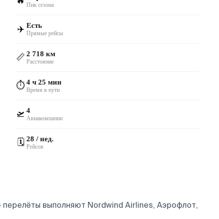
🔥
Пик сезона
Есть
✈️
Прямые рейсы
2 718 км
📏
Расстояние
4 ч 25 мин
⏱️
Время в пути
4
🛫
Авиакомпании
28 / нед.
🗓️
Рейсов
перелёты выполняют Nordwind Airlines, Аэрофлот,