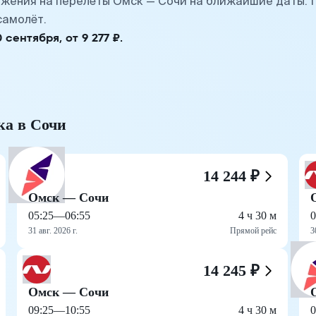
жения на перелёты Омск — Сочи на ближайшие даты. 
самолёт.
ентября, от 9 277 ₽.
ка в Сочи
14 244 ₽
Омск — Сочи
05:25
—
06:55
4 ч 30 м
0
31 авг. 2026 г.
Прямой рейс
3
14 245 ₽
Омск — Сочи
09:25
—
10:55
4 ч 30 м
0