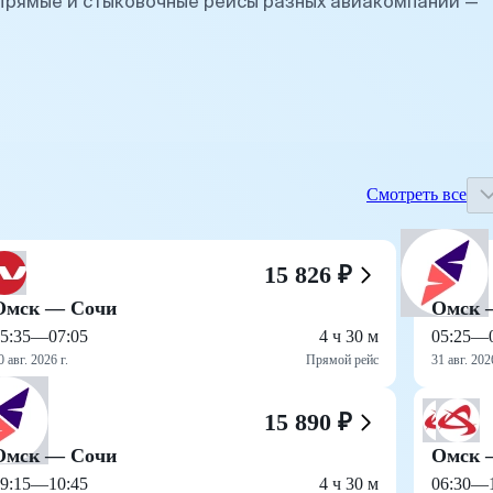
Прямые и стыковочные рейсы разных авиакомпаний —
Смотреть все
15 826 ₽
Омск — Сочи
Омск 
5:35
—
07:05
4 ч 30 м
05:25
—
0 авг. 2026 г.
Прямой рейс
31 авг. 2026
15 890 ₽
Омск — Сочи
Омск 
9:15
—
10:45
4 ч 30 м
06:30
—