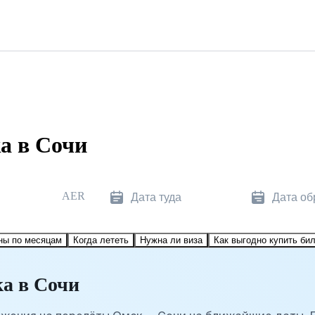
а в Сочи
AER
Дата туда
Дата об
ны по месяцам
Когда лететь
Нужна ли виза
Как выгодно купить би
а в Сочи