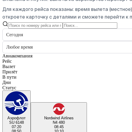
Для каждого рейса показаны: время вылета (местное),
откроете карточку с деталями и сможете перейти к п
Сегодня
Любое время
Авиакомпания
Рейс
Вылет
Прилёт
В пути
Дни
Статус
Аэрофлот
Nordwind Airlines
SU 6148
N4 480
07:20
08:45
08:50
10:10