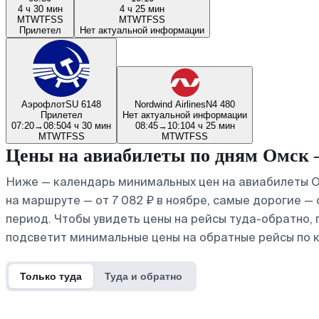
4 ч 30 мин
4 ч 25 мин
M
T
W
T
F
S
S
M
T
W
T
F
S
S
Прилетел
Нет актуальной информации
Аэрофлот
SU 6148
Nordwind Airlines
N4 480
Прилетел
Нет актуальной информации
07:20
→
08:50
4 ч 30 мин
08:45
→
10:10
4 ч 25 мин
M
T
W
T
F
S
S
M
T
W
T
F
S
S
Цены на авиабилеты по дням Омск
Ниже — календарь минимальных цен на авиабилеты О
на маршруте — от 7 082 ₽ в ноябре, самые дорогие —
период. Чтобы увидеть цены на рейсы туда-обратно,
подсветит минимальные цены на обратные рейсы по 
Только туда
Туда и обратно