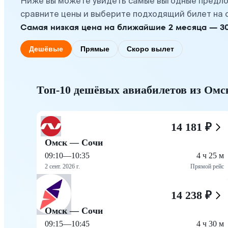
Ниже вы можете увидеть самые выгодные предло
сравните цены и выберите подходящий билет на 
Самая низкая цена на ближайшие 2 месяца — 30 с
Дешёвые
Прямые
Скоро вылет
Топ-10 дешёвых авиабилетов из Омс
14 181 ₽
Омск — Сочи
09:10
—
10:35
4 ч 25 м
2 сент. 2026 г.
Прямой рейс
14 238 ₽
Омск — Сочи
09:15
—
10:45
4 ч 30 м