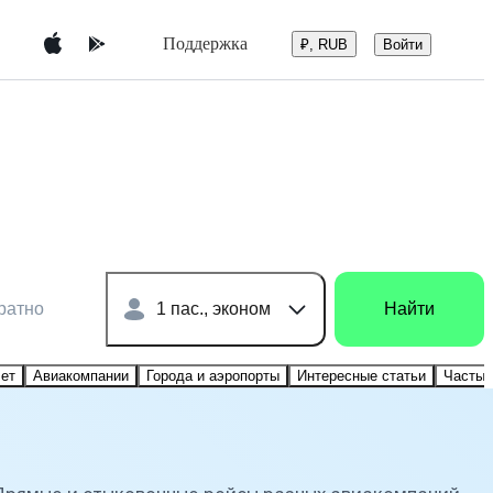
Поддержка
Войти
₽, RUB
ратно
1 пас., эконом
Найти
лет
Авиакомпании
Города и аэропорты
Интересные статьи
Частые