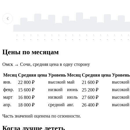
-
-
-
-
-
-
-
-
-
-
-
-
-
-
-
-
-
-
-
-
-
-
-
-
-
-
-
-
-
-
-
-
-
-
Цены по месяцам
Омск → Сочи, средняя цена в одну сторону
Месяц
Средняя цена
Уровень
Месяц
Средняя цена
Уровень
янв.
высокий
май
высокий
22 800 ₽
21 600 ₽
февр.
низкий
июнь
высокий
15 600 ₽
25 200 ₽
март
низкий
июль
высокий
16 800 ₽
27 600 ₽
апр.
средний
авг.
высокий
18 000 ₽
26 400 ₽
Часть значений оценена по сезонности.
Когда лучше лететь