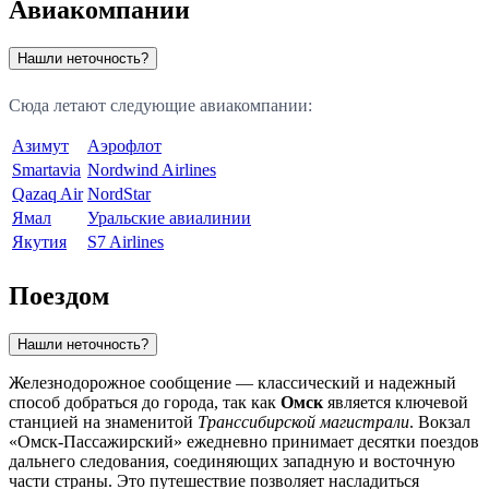
Авиакомпании
Нашли неточность?
Сюда летают следующие авиакомпании:
Азимут
Аэрофлот
Smartavia
Nordwind Airlines
Qazaq Air
NordStar
Ямал
Уральские авиалинии
Якутия
S7 Airlines
Поездом
Нашли неточность?
Железнодорожное сообщение — классический и надежный
способ добраться до города, так как
Омск
является ключевой
станцией на знаменитой
Транссибирской магистрали
. Вокзал
«Омск-Пассажирский» ежедневно принимает десятки поездов
дальнего следования, соединяющих западную и восточную
части страны. Это путешествие позволяет насладиться