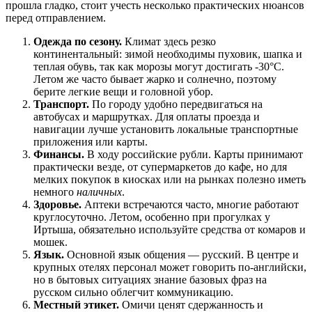
прошла гладко, стоит учесть несколько практических нюансов
перед отправлением.
Одежда по сезону.
Климат здесь резко
континентальный: зимой необходимы пуховик, шапка и
теплая обувь, так как морозы могут достигать -30°C.
Летом же часто бывает жарко и солнечно, поэтому
берите легкие вещи и головной убор.
Транспорт.
По городу удобно передвигаться на
автобусах и маршрутках. Для оплаты проезда и
навигации лучше установить локальные транспортные
приложения или карты.
Финансы.
В ходу российские рубли. Карты принимают
практически везде, от супермаркетов до кафе, но для
мелких покупок в киосках или на рынках полезно иметь
немного
наличных
.
Здоровье.
Аптеки встречаются часто, многие работают
круглосуточно. Летом, особенно при прогулках у
Иртыша, обязательно используйте средства от комаров и
мошек.
Язык.
Основной язык общения — русский. В центре и
крупных отелях персонал может говорить по-английски,
но в бытовых ситуациях знание базовых фраз на
русском сильно облегчит коммуникацию.
Местный этикет.
Омичи ценят сдержанность и