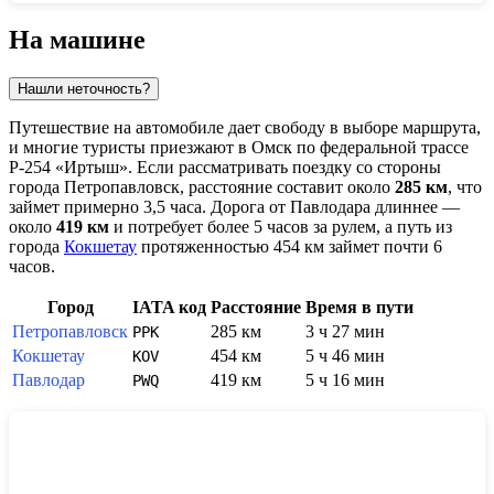
Показать интерактивную карту
На машине
Нашли неточность?
Путешествие на автомобиле дает свободу в выборе маршрута,
и многие туристы приезжают в
Омск
по федеральной трассе
Р-254 «Иртыш». Если рассматривать поездку со стороны
города
Петропавловск
, расстояние составит около
285 км
, что
займет примерно 3,5 часа. Дорога от
Павлодара
длиннее —
около
419 км
и потребует более 5 часов за рулем, а путь из
города
Кокшетау
протяженностью 454 км займет почти 6
часов.
Город
IATA код
Расстояние
Время в пути
Петропавловск
285 км
3 ч 27 мин
PPK
Кокшетау
454 км
5 ч 46 мин
KOV
Павлодар
419 км
5 ч 16 мин
PWQ