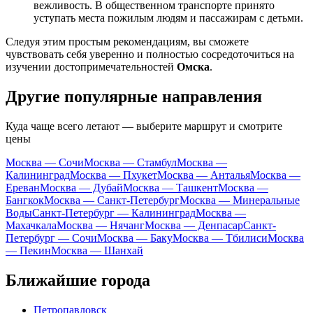
вежливость. В общественном транспорте принято
уступать места пожилым людям и пассажирам с детьми.
Следуя этим простым рекомендациям, вы сможете
чувствовать себя уверенно и полностью сосредоточиться на
изучении достопримечательностей
Омска
.
Другие популярные направления
Куда чаще всего летают — выберите маршрут и смотрите
цены
Москва — Сочи
Москва — Стамбул
Москва —
Калининград
Москва — Пхукет
Москва — Анталья
Москва —
Ереван
Москва — Дубай
Москва — Ташкент
Москва —
Бангкок
Москва — Санкт-Петербург
Москва — Минеральные
Воды
Санкт-Петербург — Калининград
Москва —
Махачкала
Москва — Нячанг
Москва — Денпасар
Санкт-
Петербург — Сочи
Москва — Баку
Москва — Тбилиси
Москва
— Пекин
Москва — Шанхай
Ближайшие города
Петропавловск