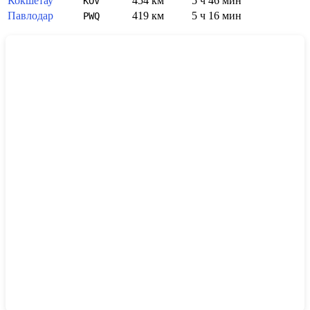
Кокшетау
454 км
5 ч 46 мин
KOV
Павлодар
419 км
5 ч 16 мин
PWQ