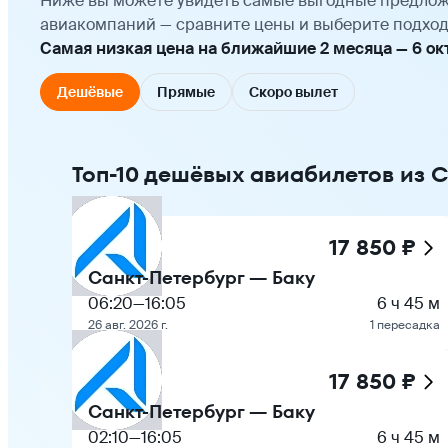
Ниже вы можете увидеть самые выгодные предлож
авиакомпаний — сравните цены и выберите подход
Самая низкая цена на ближайшие 2 месяца — 6 октя
Дешёвые
Прямые
Скоро вылет
Топ-10 дешёвых авиабилетов из С
17 850 ₽
Санкт-Петербург — Баку
06:20
—
16:05
6 ч 45 м
26 авг. 2026 г.
1 пересадка
17 850 ₽
Санкт-Петербург — Баку
02:10
—
16:05
6 ч 45 м