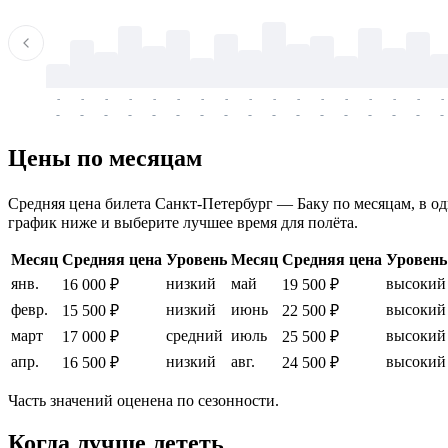
-
-
-
-
-
-
-
-
-
-
-
-
-
-
-
-
-
-
-
-
-
-
-
-
-
-
-
-
-
-
-
-
-
-
Цены по месяцам
Средняя цена билета Санкт-Петербург — Баку по месяцам, в одн
график ниже и выберите лучшее время для полёта.
Месяц
Средняя цена
Уровень
Месяц
Средняя цена
Уровень
янв.
низкий
май
высокий
16 000 ₽
19 500 ₽
февр.
низкий
июнь
высокий
15 500 ₽
22 500 ₽
март
средний
июль
высокий
17 000 ₽
25 500 ₽
апр.
низкий
авг.
высокий
16 500 ₽
24 500 ₽
Часть значений оценена по сезонности.
Когда лучше лететь