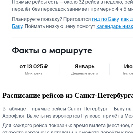
Прямые рейсы есть — около 32 рейса в неделю, рей
перелёт без пересадок занимает примерно 4 ч 5 м
Планируете поездку? Пригодятся
гид по Баку
,
как 
Баку
.
Поймать низкую цену помогут
календарь низк
Факты о маршруте
от 13 025 ₽
Январь
Ию
Мин. цена
Дешевле всего
Пик с
Расписание рейсов из Санкт-Петербург
В таблице — прямые рейсы Санкт-Петербург — Баку на в
Аэрофлот.
Вылеты из аэропортов Пулково, прилёт в Ме
Для каждого рейса показаны: время вылета (местное), 
откроете карточку с деталями и сможете перейти к пои