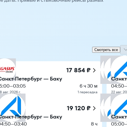
е даты. Прямые и стыковочные рейсы разных
Смотреть все
17 854 ₽
Санкт-Петербург — Баку
Санкт
15:00
—
03:05
6 ч 30 м
04:50
8 авг. 2026 г.
1 пересадка
22 авг. 20
19 120 ₽
Санкт-Петербург — Баку
Санкт
04:50
—
03:40
8 ч
05:00