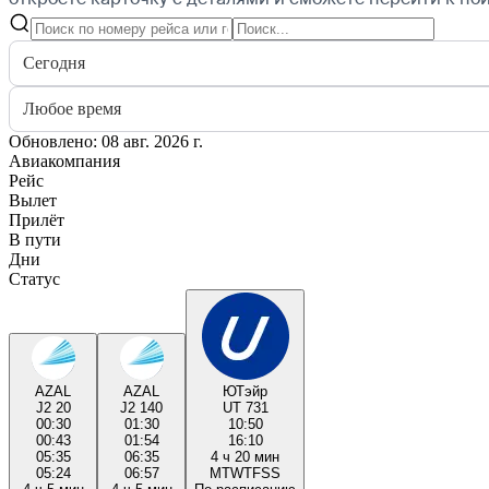
Сегодня
Любое время
Обновлено: 08 авг. 2026 г.
Авиакомпания
Рейс
Вылет
Прилёт
В пути
Дни
Статус
AZAL
AZAL
ЮТэйр
J2 20
J2 140
UT 731
00:30
01:30
10:50
00:43
01:54
16:10
05:35
06:35
4 ч 20 мин
05:24
06:57
M
T
W
T
F
S
S