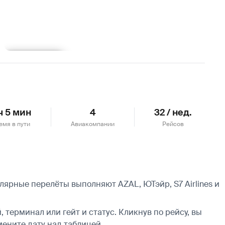
Подробнее
ч 5 мин
4
32 / нед.
емя в пути
Авиакомпании
Рейсов
лярные перелёты выполняют AZAL, ЮТэйр, S7 Airlines и
 терминал или гейт и статус. Кликнув по рейсу, вы
мените дату над таблицей.