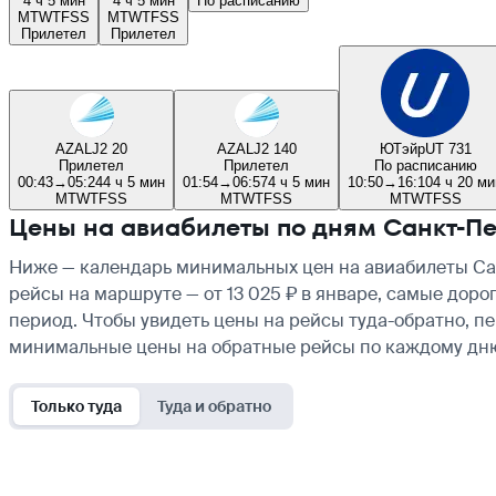
4 ч 5 мин
4 ч 5 мин
По расписанию
M
T
W
T
F
S
S
M
T
W
T
F
S
S
Прилетел
Прилетел
AZAL
J2 20
AZAL
J2 140
ЮТэйр
UT 731
Прилетел
Прилетел
По расписанию
00:43
→
05:24
4 ч 5 мин
01:54
→
06:57
4 ч 5 мин
10:50
→
16:10
4 ч 20 ми
M
T
W
T
F
S
S
M
T
W
T
F
S
S
M
T
W
T
F
S
S
Цены на авиабилеты по дням Санкт-Пе
Ниже — календарь минимальных цен на авиабилеты Сан
рейсы на маршруте — от 13 025 ₽ в январе, самые доро
период. Чтобы увидеть цены на рейсы туда-обратно, п
минимальные цены на обратные рейсы по каждому дн
Только туда
Туда и обратно