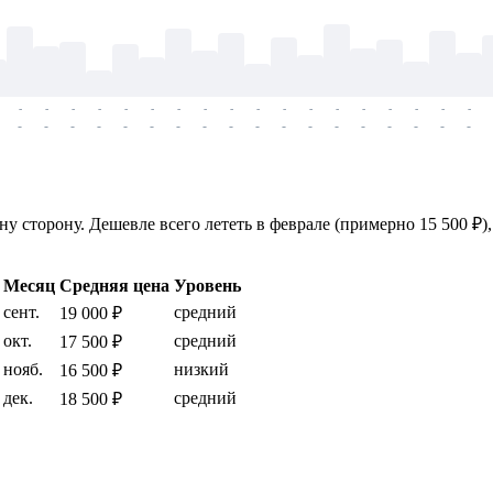
-
-
-
-
-
-
-
-
-
-
-
-
-
-
-
-
-
-
-
-
-
-
-
-
-
-
-
-
-
-
-
-
-
-
-
-
у сторону. Дешевле всего лететь в феврале (примерно 15 500 ₽),
Месяц
Средняя цена
Уровень
сент.
средний
19 000 ₽
окт.
средний
17 500 ₽
нояб.
низкий
16 500 ₽
дек.
средний
18 500 ₽