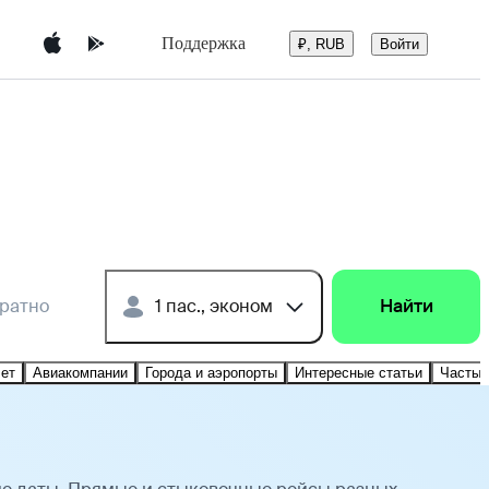
Поддержка
Войти
₽, RUB
братно
1 пас., эконом
Найти
лет
Авиакомпании
Города и аэропорты
Интересные статьи
Частые