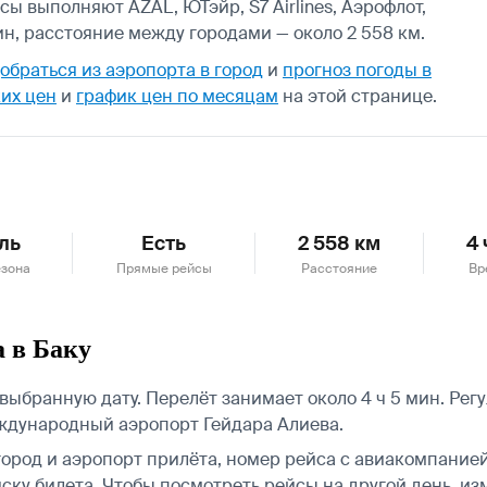
сы выполняют AZAL, ЮТэйр, S7 Airlines, Аэрофлот,
ин, расстояние между городами — около 2 558 км.
добраться из аэропорта в город
и
прогноз погоды в
их цен
и
график цен по месяцам
на этой странице.
ль
Есть
2 558 км
4 
езона
Прямые рейсы
Расстояние
Вр
а в Баку
ыбранную дату. Перелёт занимает около 4 ч 5 мин. Регу
ждународный аэропорт Гейдара Алиева.
город и аэропорт прилёта, номер рейса с авиакомпанией,
ску билета.
Чтобы посмотреть рейсы на другой день, из