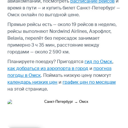
авиакомпаний, посмотреть
расписание рейсов
и
время в пути — и купить билет Санкт-Петербург —
Омск онлайн по выгодной цене.
Прямые рейсы есть — около 19 рейсов в неделю,
рейсы выполняют Nordwind Airlines, Аэрофлот,
Belavia, перелёт без пересадок занимает
примерно 3 ч 35 мин, расстояние между
городами — около 2 590 км.
Планируете поездку? Пригодятся
гид по Омск
,
как добраться из аэропорта в город
и
прогноз
погоды в Омск
.
Поймать низкую цену помогут
календарь низких цен
и
график цен по месяцам
на этой странице.