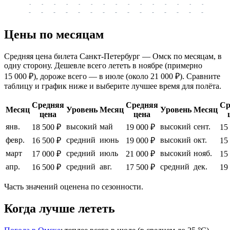
-
-
-
-
-
-
-
-
-
-
-
-
-
-
-
-
-
-
-
-
-
-
-
-
-
-
-
-
-
-
-
-
-
-
Цены по месяцам
Средняя цена билета Санкт-Петербург — Омск по месяцам, в
одну сторону. Дешевле всего лететь в ноябре (примерно
15 000 ₽), дороже всего — в июле (около 21 000 ₽). Сравните
таблицу и график ниже и выберите лучшее время для полёта.
Средняя
Средняя
Ср
Месяц
Уровень
Месяц
Уровень
Месяц
цена
цена
янв.
высокий
май
высокий
сент.
18 500 ₽
19 000 ₽
15
февр.
средний
июнь
высокий
окт.
16 500 ₽
19 000 ₽
15
март
средний
июль
высокий
нояб.
17 000 ₽
21 000 ₽
15
апр.
средний
авг.
средний
дек.
16 500 ₽
17 500 ₽
19
Часть значений оценена по сезонности.
Когда лучше лететь