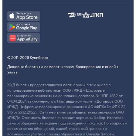
© 2011–2026 Купибилет
Дешевые билеты на самолет и поезд, бронирование и онлайн-
заказ
Ж/Д билеты предоставляются партнёрами, в том числе с
использованием веб-системы ООО «РЖД – Цифровые
пассажирские решения» на основании договора № ЦПР-1282 от
04.04.2024 заключенного с Поставщиком услуг и Договора ООО
«РЖД-Цифровые пассажирские решения» с АО «ФПК» № ФПК-22-
316 от 27.12.2022 г. Сайт не является официальным ресурсом ОАО
«РЖД». Стоимость билетов включает сервисный сбор. Итоговая
цена отображена на экране подтверждения покупки. По вопросам
рассмотрения обращений, жалоб, претензий граждан о
возмещении убытков просим обращаться в Службу Заботы.