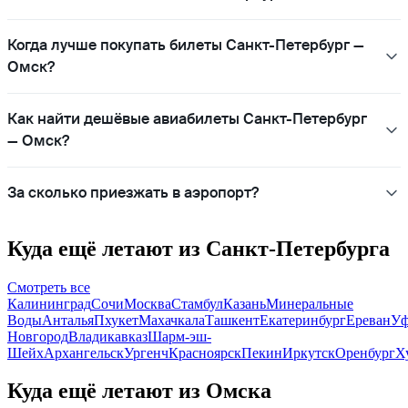
Когда лучше покупать билеты Санкт-Петербург —
Омск?
Как найти дешёвые авиабилеты Санкт-Петербург
— Омск?
За сколько приезжать в аэропорт?
Куда ещё летают из Санкт-Петербурга
Смотреть все
Калининград
Сочи
Москва
Стамбул
Казань
Минеральные
Воды
Анталья
Пхукет
Махачкала
Ташкент
Екатеринбург
Ереван
Уф
Новгород
Владикавказ
Шарм-эш-
Шейх
Архангельск
Ургенч
Красноярск
Пекин
Иркутск
Оренбург
Х
Куда ещё летают из Омска