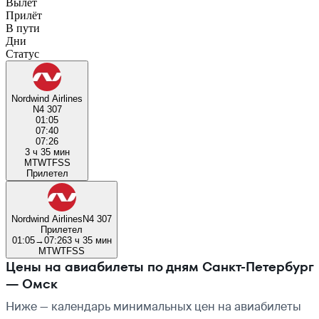
Вылет
Прилёт
В пути
Дни
Статус
Nordwind Airlines
N4 307
01:05
07:40
07:26
3 ч 35 мин
M
T
W
T
F
S
S
Прилетел
Nordwind Airlines
N4 307
Прилетел
01:05
→
07:26
3 ч 35 мин
M
T
W
T
F
S
S
Цены на авиабилеты по дням Санкт-Петербург
— Омск
Ниже — календарь минимальных цен на авиабилеты