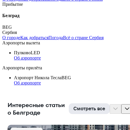
Прибытие
Белград
BEG
Сербия
О городе
Как добраться
Погода
Всё о стране Сербия
Аэропорты вылета
Пулково
LED
Об аэропорте
Аэропорты прилёта
Аэропорт Никола Тесла
BEG
Об аэропорте
Интересные статьи
Смотреть все
о Белграде