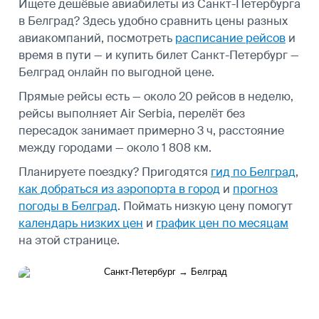
Ищете дешёвые авиабилеты из Санкт-Петербурга
в Белград? Здесь удобно сравнить цены разных
авиакомпаний, посмотреть
расписание рейсов
и
время в пути — и купить билет Санкт-Петербург —
Белград онлайн по выгодной цене.
Прямые рейсы есть — около 20 рейсов в неделю,
рейсы выполняет Air Serbia, перелёт без
пересадок занимает примерно 3 ч, расстояние
между городами — около 1 808 км.
Планируете поездку? Пригодятся
гид по Белград
,
как добраться из аэропорта в город
и
прогноз
погоды в Белград
.
Поймать низкую цену помогут
календарь низких цен
и
график цен по месяцам
на этой странице.