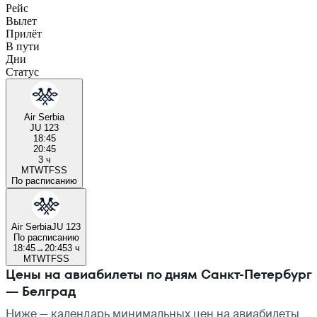
Рейс
Вылет
Прилёт
В пути
Дни
Статус
Air Serbia
JU 123
18:45
20:45
3 ч
M
T
W
T
F
S
S
По расписанию
Air Serbia
JU 123
По расписанию
18:45
→
20:45
3 ч
M
T
W
T
F
S
S
Цены на авиабилеты по дням Санкт-Петербург
— Белград
Ниже — календарь минимальных цен на авиабилеты