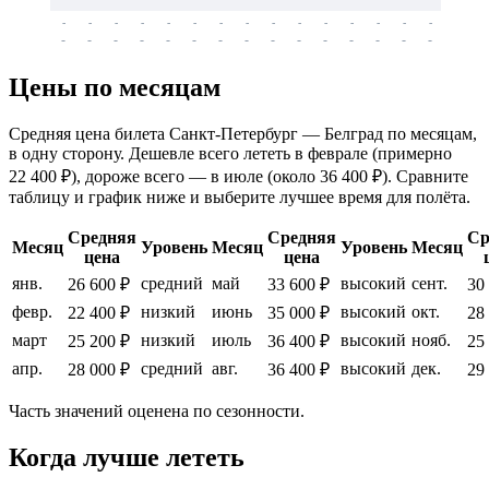
-
-
-
-
-
-
-
-
-
-
-
-
-
-
-
-
-
-
-
-
-
-
-
-
-
-
-
-
-
-
-
-
-
-
Цены по месяцам
Средняя цена билета Санкт-Петербург — Белград по месяцам,
в одну сторону. Дешевле всего лететь в феврале (примерно
22 400 ₽), дороже всего — в июле (около 36 400 ₽). Сравните
таблицу и график ниже и выберите лучшее время для полёта.
Средняя
Средняя
Ср
Месяц
Уровень
Месяц
Уровень
Месяц
цена
цена
янв.
средний
май
высокий
сент.
26 600 ₽
33 600 ₽
30
февр.
низкий
июнь
высокий
окт.
22 400 ₽
35 000 ₽
28
март
низкий
июль
высокий
нояб.
25 200 ₽
36 400 ₽
25
апр.
средний
авг.
высокий
дек.
28 000 ₽
36 400 ₽
29
Часть значений оценена по сезонности.
Когда лучше лететь