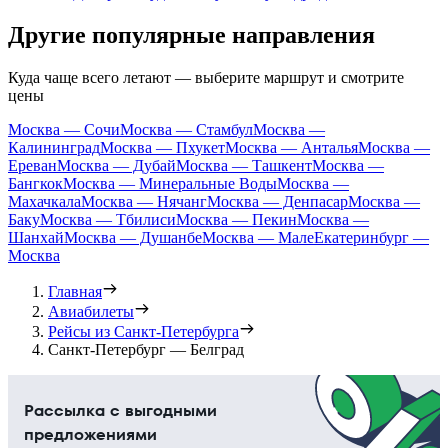
Другие популярные направления
Куда чаще всего летают — выберите маршрут и смотрите
цены
Москва — Сочи
Москва — Стамбул
Москва —
Калининград
Москва — Пхукет
Москва — Анталья
Москва —
Ереван
Москва — Дубай
Москва — Ташкент
Москва —
Бангкок
Москва — Минеральные Воды
Москва —
Махачкала
Москва — Нячанг
Москва — Денпасар
Москва —
Баку
Москва — Тбилиси
Москва — Пекин
Москва —
Шанхай
Москва — Душанбе
Москва — Мале
Екатеринбург —
Москва
Главная
Авиабилеты
Рейсы из Санкт-Петербурга
Санкт-Петербург — Белград
Рассылка с выгодными
предложениями