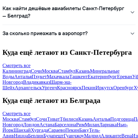
Как найти дешёвые авиабилеты Санкт-Петербург
— Белград?
За сколько приезжать в аэропорт?
Куда ещё летают из Санкт-Петербурга
Смотреть все
Калининград
Сочи
Москва
Стамбул
Казань
Минеральные
Воды
Анталья
Пхукет
Махачкала
Ташкент
Екатеринбург
Ереван
Уф
Новгород
Владикавказ
Шарм-эш-
Шейх
Архангельск
Ургенч
Красноярск
Пекин
Иркутск
Оренбург
Х
Куда ещё летают из Белграда
Смотреть все
Москва
Стамбул
Сочи
Тиват
Тбилиси
Казань
Анталья
Подгорица
П
Новгород
Лондон
Астана
Барселона
Рим
Милан
Ларнака
Нью-
Йорк
Шанхай
Хургада
Сараево
Пекин
Баку
Тель-
Авив
Ницца
Берлин
Будапешт
Гуанчжоу
Мадрид
Аликанте
Вена
Из