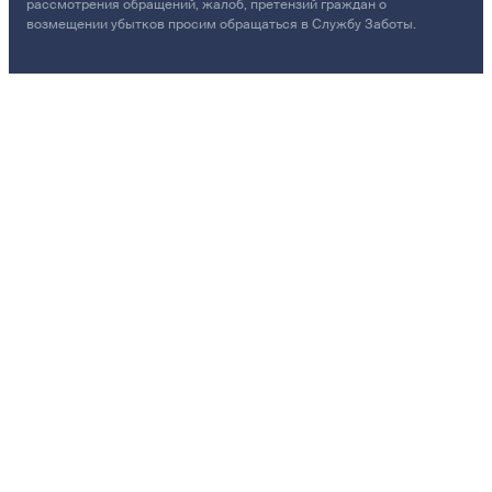
рассмотрения обращений, жалоб, претензий граждан о
возмещении убытков просим обращаться в Службу Заботы.