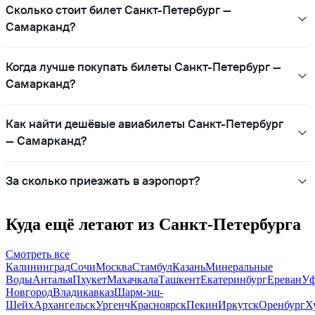
Сколько стоит билет Санкт-Петербург —
Самарканд?
Когда лучше покупать билеты Санкт-Петербург —
Самарканд?
Как найти дешёвые авиабилеты Санкт-Петербург
— Самарканд?
За сколько приезжать в аэропорт?
Куда ещё летают из Санкт-Петербурга
Смотреть все
Калининград
Сочи
Москва
Стамбул
Казань
Минеральные
Воды
Анталья
Пхукет
Махачкала
Ташкент
Екатеринбург
Ереван
Уф
Новгород
Владикавказ
Шарм-эш-
Шейх
Архангельск
Ургенч
Красноярск
Пекин
Иркутск
Оренбург
Х