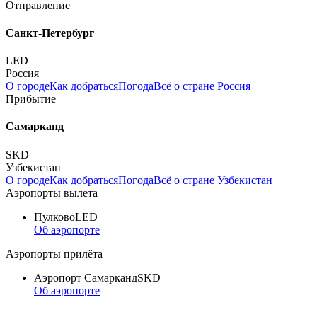
Отправление
Санкт-Петербург
LED
Россия
О городе
Как добраться
Погода
Всё о стране Россия
Прибытие
Самарканд
SKD
Узбекистан
О городе
Как добраться
Погода
Всё о стране Узбекистан
Аэропорты вылета
Пулково
LED
Об аэропорте
Аэропорты прилёта
Аэропорт Самарканд
SKD
Об аэропорте