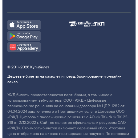
© 2011–2026 Купибилет
Дешевые билеты на самолет и поезд, бронирование и онлайн-
заказ
Ж/Д билеты предоставляются партнёрами, в том числе с
использованием веб-системы ООО «РЖД – Цифровые
пассажирские решения» на основании договора № ЦПР-1282 от
04.04.2024 заключенного с Поставщиком услуг и Договора ООО
«РЖД-Цифровые пассажирские решения» с АО «ФПК» № ФПК-22-
316 от 27.12.2022 г. Сайт не является официальным ресурсом ОАО
«РЖД». Стоимость билетов включает сервисный сбор. Итоговая
цена отображена на экране подтверждения покупки. По вопросам