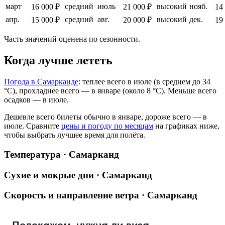
март
средний
июль
высокий
нояб.
16 000 ₽
21 000 ₽
14
апр.
средний
авг.
высокий
дек.
15 000 ₽
20 000 ₽
19
Часть значений оценена по сезонности.
Когда лучше лететь
Погода в Самарканде
: теплее всего в июле (в среднем до 34
°C), прохладнее всего — в январе (около 8 °C). Меньше всего
осадков — в июле.
Дешевле всего билеты обычно в январе, дороже всего — в
июле.
Сравните
цены и погоду по месяцам
на графиках ниже,
чтобы выбрать лучшее время для полёта.
Температура · Самарканд
Сухие и мокрые дни · Самарканд
Скорость и направление ветра · Самарканд