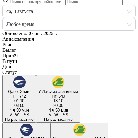
сб, 8 августа
Любое время
Обновлено: 07 авг. 2026 г.
Авиакомпания
Рейс
Вылет
Прилёт
В пути
Дни
Статус
Qanot Sharq
Узбекские авиалинии
HH 742
HY 640
01:10
13:10
08:00
20:00
4 ч 50 мин
4 ч 50 мин
M
T
W
T
F
S
S
M
T
W
T
F
S
S
По расписанию
По расписанию