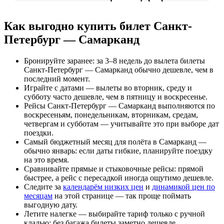
Как выгодно купить билет Санкт-
Петербург — Самарканд
Бронируйте заранее: за 3–8 недель до вылета билеты
Санкт-Петербург — Самарканд обычно дешевле, чем в
последний момент.
Играйте с датами — вылеты во вторник, среду и
субботу часто дешевле, чем в пятницу и воскресенье.
Рейсы Санкт-Петербург — Самарканд выполняются по
воскресеньям, понедельникам, вторникам, средам,
четвергам и субботам — учитывайте это при выборе дат
поездки.
Самый бюджетный месяц для полёта в Самарканд —
обычно январь: если даты гибкие, планируйте поездку
на это время.
Сравнивайте прямые и стыковочные рейсы: прямой
быстрее, а рейс с пересадкой иногда ощутимо дешевле.
Следите за
календарём низких цен
и
динамикой цен по
месяцам
на этой странице — так проще поймать
выгодную дату.
Летите налегке — выбирайте тариф только с ручной
кладью: без багажа билеты заметно дешевле.