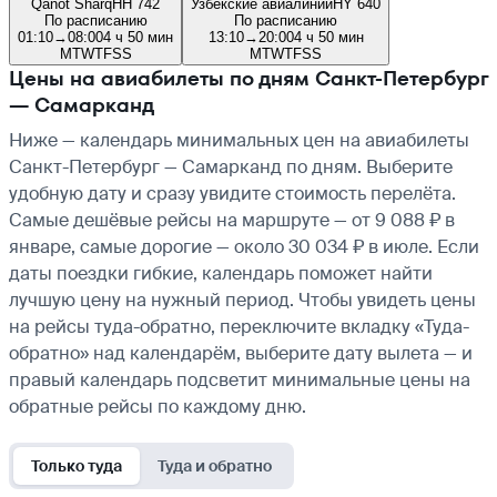
Qanot Sharq
HH 742
Узбекские авиалинии
HY 640
По расписанию
По расписанию
01:10
→
08:00
4 ч 50 мин
13:10
→
20:00
4 ч 50 мин
M
T
W
T
F
S
S
M
T
W
T
F
S
S
Цены на авиабилеты по дням Санкт-Петербург
— Самарканд
Ниже — календарь минимальных цен на авиабилеты
Санкт-Петербург — Самарканд по дням. Выберите
удобную дату и сразу увидите стоимость перелёта.
Самые дешёвые рейсы на маршруте — от 9 088 ₽ в
январе, самые дорогие — около 30 034 ₽ в июле. Если
даты поездки гибкие, календарь поможет найти
лучшую цену на нужный период. Чтобы увидеть цены
на рейсы туда-обратно, переключите вкладку «Туда-
обратно» над календарём, выберите дату вылета — и
правый календарь подсветит минимальные цены на
обратные рейсы по каждому дню.
Только туда
Туда и обратно