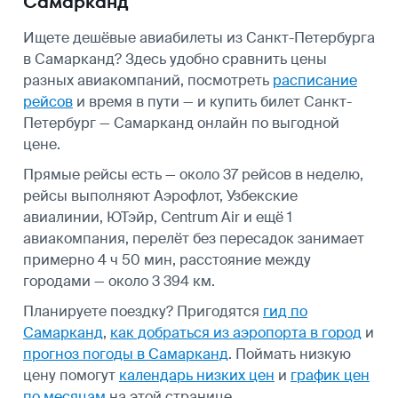
Самарканд
Ищете дешёвые авиабилеты из Санкт-Петербурга
в Самарканд? Здесь удобно сравнить цены
разных авиакомпаний, посмотреть
расписание
рейсов
и время в пути — и купить билет Санкт-
Петербург — Самарканд онлайн по выгодной
цене.
Прямые рейсы есть — около 37 рейсов в неделю,
рейсы выполняют Аэрофлот, Узбекские
авиалинии, ЮТэйр, Centrum Air и ещё 1
авиакомпания, перелёт без пересадок занимает
примерно 4 ч 50 мин, расстояние между
городами — около 3 394 км.
Планируете поездку? Пригодятся
гид по
Самарканд
,
как добраться из аэропорта в город
и
прогноз погоды в Самарканд
.
Поймать низкую
цену помогут
календарь низких цен
и
график цен
по месяцам
на этой странице.