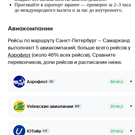
Приезжайте в аэропорт заранее — примерно за 2–3 часа
до международного вылета и за час до внутреннего.
Авиакомпании
Рейсы по маршруту Санкт-Петербург — Самарканд
выполняют 5 авиакомпаний
; больше всего рейсов у
Аэрофлот
(около 46% всех рейсов)
. Сравните
перевозчиков, доли рейсов и расписание ниже.
Аэрофлот
6
▾
SU
Р/НЕД
Узбекские авиалинии
2
▾
HY
Р/НЕД
ЮТэйр
2
▾
UT
Р/НЕД