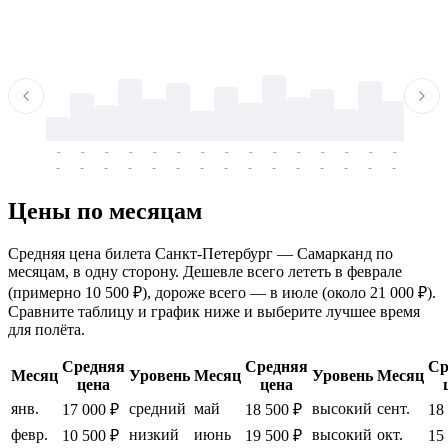
-
-
-
-
-
-
-
-
-
-
-
-
-
-
-
-
-
-
-
-
-
-
-
-
-
-
-
-
-
-
-
-
-
-
Цены по месяцам
Средняя цена билета Санкт-Петербург — Самарканд по
месяцам, в одну сторону. Дешевле всего лететь в феврале
(примерно 10 500 ₽), дороже всего — в июле (около 21 000 ₽).
Сравните таблицу и график ниже и выберите лучшее время
для полёта.
Средняя
Средняя
Ср
Месяц
Уровень
Месяц
Уровень
Месяц
цена
цена
янв.
средний
май
высокий
сент.
17 000 ₽
18 500 ₽
18
февр.
низкий
июнь
высокий
окт.
10 500 ₽
19 500 ₽
15