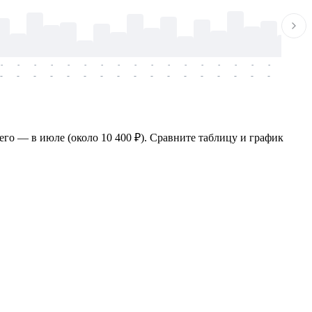
-
-
-
-
-
-
-
-
-
-
-
-
-
-
-
-
-
-
-
-
-
-
-
-
-
-
-
-
-
-
-
-
-
-
-
-
-
-
его — в июле (около 10 400 ₽). Сравните таблицу и график