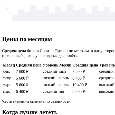
-
-
-
-
-
-
-
-
-
-
-
-
-
-
-
-
-
-
-
-
-
-
-
-
-
-
-
-
-
-
-
-
-
-
Цены по месяцам
Средняя цена билета Сочи — Ереван по месяцам, в одну сторону
ниже и выберите лучшее время для полёта.
Месяц
Средняя цена
Уровень
Месяц
Средняя цена
Уровень
янв.
средний
май
средний
7 600 ₽
7 200 ₽
февр.
низкий
июнь
средний
5 600 ₽
6 400 ₽
март
низкий
июль
высокий
5 600 ₽
10 400 ₽
апр.
средний
авг.
высокий
6 400 ₽
9 600 ₽
Часть значений оценена по сезонности.
Когда лучше лететь