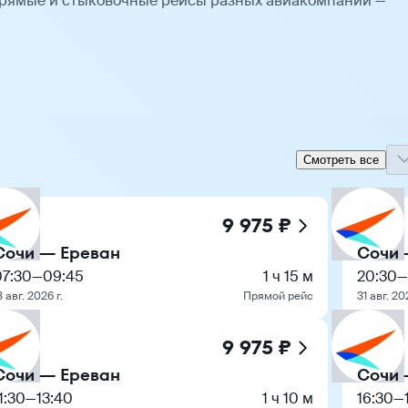
Прямые и стыковочные рейсы разных авиакомпаний —
Смотреть все
9 975 ₽
Сочи — Ереван
Сочи 
07:30
—
09:45
1 ч 15 м
20:30
—
3 авг. 2026 г.
Прямой рейс
31 авг. 20
9 975 ₽
Сочи — Ереван
Сочи 
1:30
—
13:40
1 ч 10 м
16:30
—