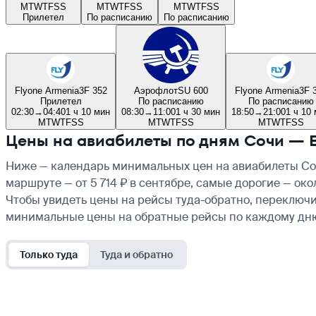
M
T
W
T
F
S
S
M
T
W
T
F
S
S
M
T
W
T
F
S
S
Прилетел
По расписанию
По расписанию
Flyone Armenia
3F 352
Аэрофлот
SU 600
Flyone Armenia
3F 
Прилетел
По расписанию
По расписанию
02:30
→
04:40
1 ч 10 мин
08:30
→
11:00
1 ч 30 мин
18:50
→
21:00
1 ч 10
M
T
W
T
F
S
S
M
T
W
T
F
S
S
M
T
W
T
F
S
S
Цены на авиабилеты по дням Сочи — 
Ниже — календарь минимальных цен на авиабилеты Соч
маршруте — от 5 714 ₽ в сентябре, самые дорогие — ок
Чтобы увидеть цены на рейсы туда-обратно, переключи
минимальные цены на обратные рейсы по каждому дн
Только туда
Туда и обратно