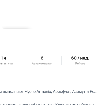
Подробнее
1 ч
6
60 / нед.
мя в пути
Авиакомпании
Рейсов
 выполняют Flyone Armenia, Аэрофлот, Азимут и Ред
 терминал или гейт и статус. Кликнув по рейсу, вы