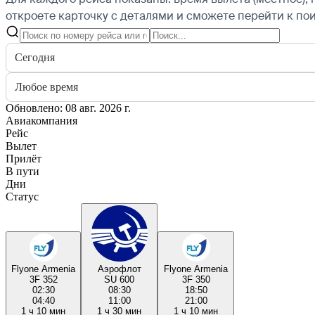
откроете карточку с деталями и сможете перейти к пои
Сегодня
Любое время
Обновлено: 08 авг. 2026 г.
Авиакомпания
Рейс
Вылет
Прилёт
В пути
Дни
Статус
Flyone Armenia
Аэрофлот
Flyone Armenia
3F 352
SU 600
3F 350
02:30
08:30
18:50
04:40
11:00
21:00
1 ч 10 мин
1 ч 30 мин
1 ч 10 мин