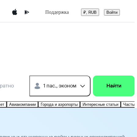
Поддержка
Войти
₽, RUB
братно
1 пас., эконом
Найти
лет
Авиакомпании
Города и аэропорты
Интересные статьи
Частые