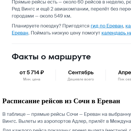
Прямые рейсы есть — около 60 рейсов в неделю, ре
Ред Вингс и ещё 2 авиакомпании, перелёт без пер
городами — около 549 км.
Планируете поездку? Пригодятся
гид по Ереван
,
ка
Ереван
.
Поймать низкую цену помогут
календарь н
Факты о маршруте
от 5 714 ₽
Сентябрь
Апре
Мин. цена
Дешевле всего
Пик се
Расписание рейсов из Сочи в Ереван
В таблице — прямые рейсы Сочи — Ереван на выбранную 
Вингс.
Вылеты из аэропортов Адлер, прилёт в Междун
Для каждого рейса показаны: время вылета (местное), 