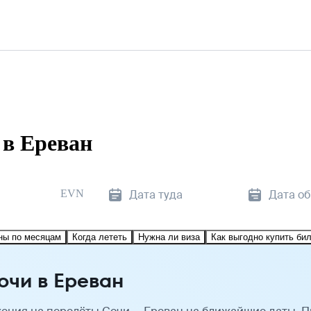
 в Ереван
EVN
Дата туда
Дата о
ны по месяцам
Когда лететь
Нужна ли виза
Как выгодно купить би
очи в Ереван