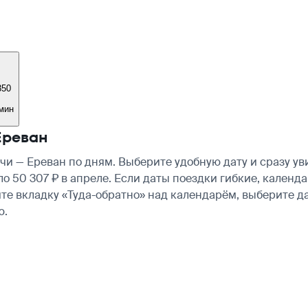
350
 мин
Ереван
и — Ереван по дням. Выберите удобную дату и сразу у
оло 50 307 ₽ в апреле. Если даты поездки гибкие, кале
те вкладку «Туда-обратно» над календарём, выберите д
ю.