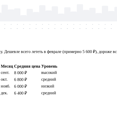
-
-
-
-
-
-
-
-
-
-
-
-
-
-
-
-
-
-
-
-
-
-
-
-
-
-
-
-
-
-
-
-
-
-
-
-
. Дешевле всего лететь в феврале (примерно 5 600 ₽), дороже вс
Месяц
Средняя цена
Уровень
сент.
высокий
8 000 ₽
окт.
средний
6 800 ₽
нояб.
низкий
6 000 ₽
дек.
средний
6 400 ₽