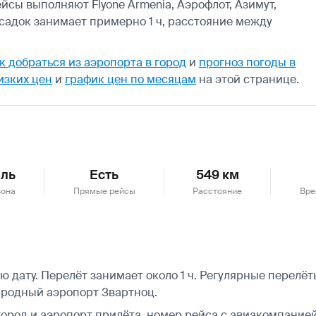
йсы выполняют Flyone Armenia, Аэрофлот, Азимут,
есадок занимает примерно 1 ч, расстояние между
к добраться из аэропорта в город
и
прогноз погоды в
изких цен
и
график цен по месяцам
на этой странице.
ль
Есть
549 км
зона
Прямые рейсы
Расстояние
Вре
дату. Перелёт занимает около 1 ч. Регулярные перелёты
ародный аэропорт Звартноц.
город и аэропорт прилёта, номер рейса с авиакомпанией,