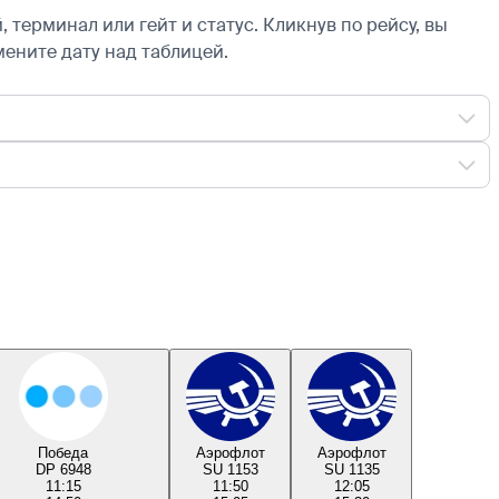
 терминал или гейт и статус. Кликнув по рейсу, вы
мените дату над таблицей.
Победа
Аэрофлот
Аэрофлот
DP 6948
SU 1153
SU 1135
11:15
11:50
12:05