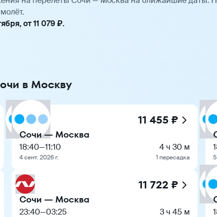
ения на перелёты Сочи — Москва на ближайшие даты. 
молёт.
ря, от 11 079 ₽.
Сочи в Москву
11 455 ₽
Сочи — Москва
18:40
—
11:10
4 ч 30 м
4 сент. 2026 г.
1 пересадка
5
11 722 ₽
Сочи — Москва
23:40
—
03:25
3 ч 45 м