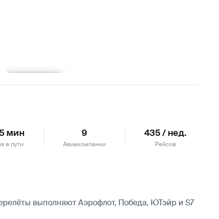
Подробнее
 5 мин
9
435 / нед.
я в пути
Авиакомпании
Рейсов
перелёты выполняют Аэрофлот, Победа, ЮТэйр и S7