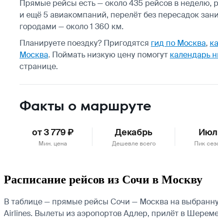
Прямые рейсы есть — около 435 рейсов в неделю, р
и ещё 5 авиакомпаний, перелёт без пересадок зан
городами — около 1 360 км.
Планируете поездку? Пригодятся
гид по Москва
,
ка
Москва
.
Поймать низкую цену помогут
календарь н
странице.
Факты о маршруте
от 3 779 ₽
Декабрь
Июл
Мин. цена
Дешевле всего
Пик сез
Расписание рейсов из Сочи в Москву
В таблице — прямые рейсы Сочи — Москва на выбранную
Airlines.
Вылеты из аэропортов Адлер, прилёт в Шереме