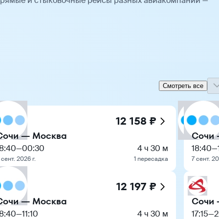
Прямые и стыковочные рейсы разных авиакомпаний —
Смотреть все
12 158 ₽
Сочи — Москва
Сочи 
18:40
—
00:30
4 ч 30 м
18:40
—
 сент. 2026 г.
1 пересадка
7 сент. 20
12 197 ₽
Сочи — Москва
Сочи 
18:40
—
11:10
4 ч 30 м
17:15
—
2