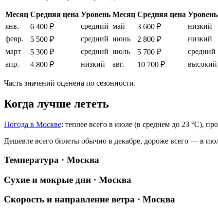
Месяц
Средняя цена
Уровень
Месяц
Средняя цена
Уровень
янв.
средний
май
низкий
6 400 ₽
3 600 ₽
февр.
средний
июнь
низкий
5 500 ₽
2 800 ₽
март
средний
июль
средний
5 300 ₽
5 700 ₽
апр.
низкий
авг.
высокий
4 800 ₽
10 700 ₽
Часть значений оценена по сезонности.
Когда лучше лететь
Погода в Москве
: теплее всего в июле (в среднем до 23 °C), п
Дешевле всего билеты обычно в декабре, дороже всего — в ию
Температура · Москва
Сухие и мокрые дни · Москва
Скорость и направление ветра · Москва