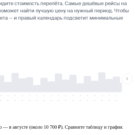
видите стоимость перелёта. Самые дешёвые рейсы на
рь поможет найти лучшую цену на нужный период. Чтобы
ылета — и правый календарь подсветит минимальные
-
-
-
-
-
-
-
-
-
-
-
-
-
-
-
-
-
-
-
-
-
-
-
-
-
-
-
-
-
-
-
-
-
-
-
-
-
-
 — в августе (около 10 700 ₽). Сравните таблицу и график