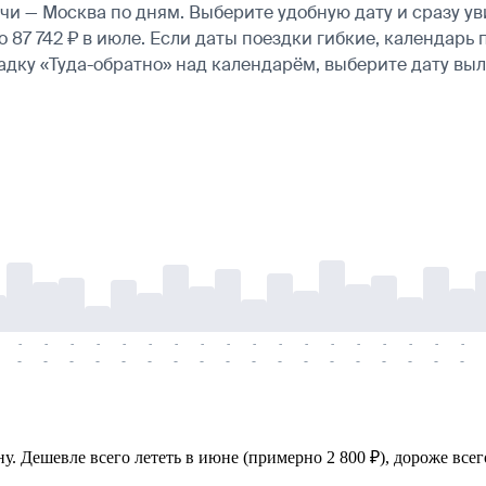
и — Москва по дням. Выберите удобную дату и сразу у
ло 87 742 ₽ в июле. Если даты поездки гибкие, календа
ладку «Туда-обратно» над календарём, выберите дату в
-
-
-
-
-
-
-
-
-
-
-
-
-
-
-
-
-
-
-
-
-
-
-
-
-
-
-
-
-
-
-
-
-
-
-
-
. Дешевле всего лететь в июне (примерно 2 800 ₽), дороже всего