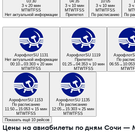
03:30
04:35
10:05
3 ч 20 мин
3 ч 10 мин
3 ч 10 мин
3 ч
M
T
W
T
F
S
S
M
T
W
T
F
S
S
M
T
W
T
F
S
S
M
T
Нет актуальной информации
Прилетел
По расписанию
По ра
Аэрофлот
SU 1131
Аэрофлот
SU 1119
Аэрофлот
S
Нет актуальной информации
Прилетел
По распи
00:10
→
03:30
3 ч 20 мин
01:25
→
04:35
3 ч 10 мин
06:55
→
10:05
3
M
T
W
T
F
S
S
M
T
W
T
F
S
S
M
T
W
T
F
Аэрофлот
SU 1153
Аэрофлот
SU 1135
По расписанию
По расписанию
11:50
→
15:05
3 ч 15 мин
12:05
→
15:30
3 ч 25 мин
M
T
W
T
F
S
S
M
T
W
T
F
S
S
Показать ещё 10 рейсов
Цены на авиабилеты по дням Сочи — 