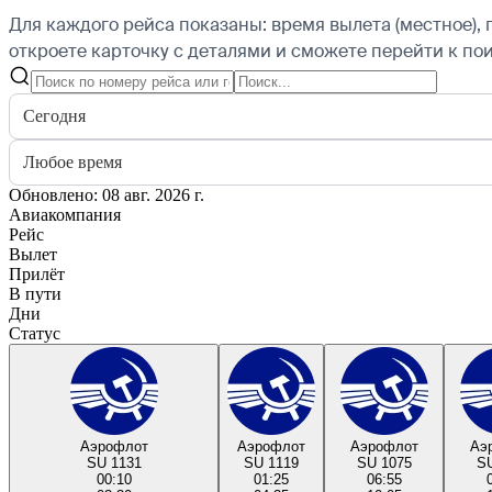
Для каждого рейса показаны: время вылета (местное), 
откроете карточку с деталями и сможете перейти к пои
Сегодня
Любое время
Обновлено: 08 авг. 2026 г.
Авиакомпания
Рейс
Вылет
Прилёт
В пути
Дни
Статус
Аэрофлот
Аэрофлот
Аэрофлот
Аэ
SU 1131
SU 1119
SU 1075
SU
00:10
01:25
06:55