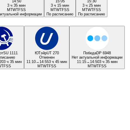
14:50
15:05
15:30
3 ч 35 мин
3 ч 15 мин
3 ч 25 мин
M
T
W
T
F
S
S
M
T
W
T
F
S
S
M
T
W
T
F
S
S
актуальной информации
По расписанию
По расписанию
от
SU 1111
ЮТэйр
UT 270
Победа
DP 6948
списанию
Отменен
Нет актуальной информации
20
3 ч 35 мин
11:10
→
14:55
3 ч 45 мин
11:15
→
14:50
3 ч 35 мин
W
T
F
S
S
M
T
W
T
F
S
S
M
T
W
T
F
S
S