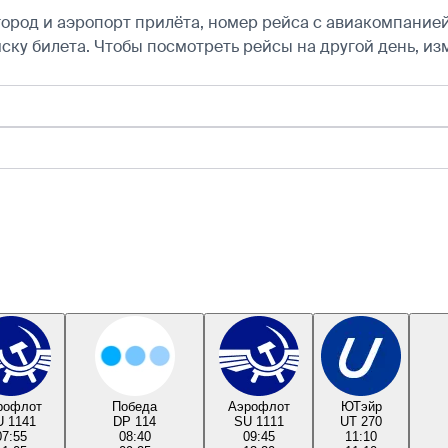
город и аэропорт прилёта, номер рейса с авиакомпанией,
ску билета.
Чтобы посмотреть рейсы на другой день, из
рофлот
Победа
Аэрофлот
ЮТэйр
 1141
DP 114
SU 1111
UT 270
07:55
08:40
09:45
11:10