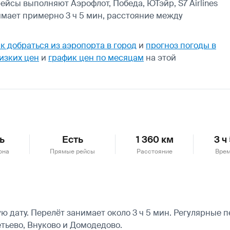
ейсы выполняют Аэрофлот, Победа, ЮТэйр, S7 Airlines
имает примерно 3 ч 5 мин, расстояние между
к добраться из аэропорта в город
и
прогноз погоды в
изких цен
и
график цен по месяцам
на этой
ь
Есть
1 360 км
3 ч
она
Прямые рейсы
Расстояние
Врем
 дату. Перелёт занимает около 3 ч 5 мин. Регулярные 
тьево, Внуково и Домодедово.