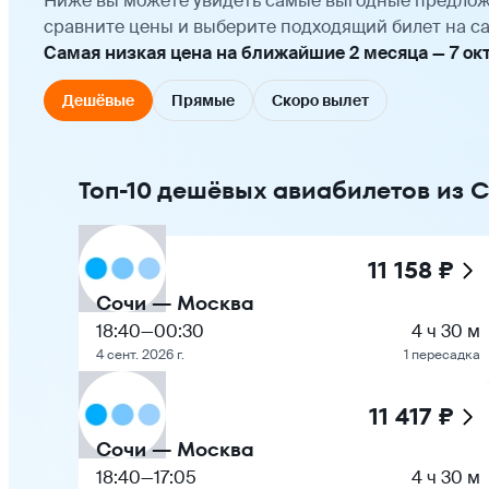
Ниже вы можете увидеть самые выгодные предлож
сравните цены и выберите подходящий билет на са
Самая низкая цена на ближайшие 2 месяца — 7 октяб
Дешёвые
Прямые
Скоро вылет
Топ-10 дешёвых авиабилетов из 
11 158 ₽
Сочи — Москва
18:40
—
00:30
4 ч 30 м
4 сент. 2026 г.
1 пересадка
11 417 ₽
Сочи — Москва
18:40
—
17:05
4 ч 30 м