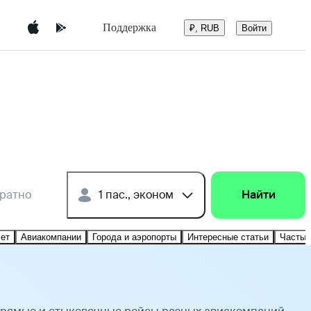
Поддержка
Войти
₽, RUB
братно
1 пас., эконом
Найти
лет
Авиакомпании
Города и аэропорты
Интересные статьи
Частые