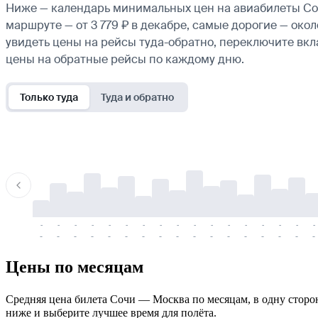
Ниже — календарь минимальных цен на авиабилеты Соч
маршруте — от 3 779 ₽ в декабре, самые дорогие — око
увидеть цены на рейсы туда-обратно, переключите вк
цены на обратные рейсы по каждому дню.
Только туда
Туда и обратно
-
-
-
-
-
-
-
-
-
-
-
-
-
-
-
-
-
-
-
-
-
-
-
-
-
-
-
-
-
-
-
-
-
-
Цены по месяцам
Средняя цена билета Сочи — Москва по месяцам, в одну сторону
ниже и выберите лучшее время для полёта.