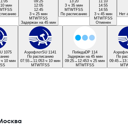
11:05
09:25
13:20
11:10
 10 мин
12:05
3 ч 35 мин
14:55
W
T
F
S
S
12:45
M
T
W
T
F
S
S
14:55
списанию
3 ч 25 мин
По расписанию
3 ч 45 мин
Нет 
M
T
W
T
F
S
S
M
T
W
T
F
S
S
Задержан на 45 мин
Отменен
U 1075
Аэрофлот
SU 1141
Победа
DP 114
Аэрофл
санию
По расписанию
Задержан на 45 мин
По ра
 ч 10 мин
07:55
→
11:05
3 ч 10 мин
09:25
→
12:45
3 ч 25 мин
09:45
→
13:
S
S
M
T
W
T
F
S
S
M
T
W
T
F
S
S
M
T
Москва