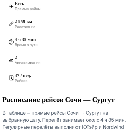
Есть
✈️
Прямые рейсы
2 959 км
📏
Расстояние
4 ч 35 мин
⏱️
Время в пути
2
🛫
Авиакомпании
37 / нед.
🗓️
Рейсов
Расписание рейсов Сочи — Сургут
В таблице — прямые рейсы Сочи → Сургут на
выбранную дату. Перелёт занимает около 4 ч 35 мин.
Регулярные перелёты выполняют ЮТэйр и Nordwind