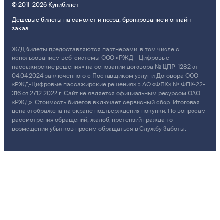
© 2011–2026 Купибилет
Дешевые билеты на самолет и поезд, бронирование и онлайн-
заказ
Ж/Д билеты предоставляются партнёрами, в том числе с
использованием веб-системы ООО «РЖД – Цифровые
пассажирские решения» на основании договора № ЦПР-1282 от
04.04.2024 заключенного с Поставщиком услуг и Договора ООО
«РЖД-Цифровые пассажирские решения» с АО «ФПК» № ФПК-22-
316 от 27.12.2022 г. Сайт не является официальным ресурсом ОАО
«РЖД». Стоимость билетов включает сервисный сбор. Итоговая
цена отображена на экране подтверждения покупки. По вопросам
рассмотрения обращений, жалоб, претензий граждан о
возмещении убытков просим обращаться в Службу Заботы.