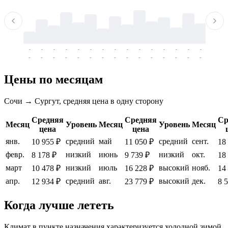
-
-
-
-
-
-
-
-
-
-
-
-
-
-
-
-
-
-
-
-
-
-
-
-
-
-
-
-
-
-
-
-
-
-
Цены по месяцам
Сочи → Сургут, средняя цена в одну сторону
Средняя
Средняя
Ср
Месяц
Уровень
Месяц
Уровень
Месяц
цена
цена
янв.
средний
май
средний
сент.
10 955 ₽
11 050 ₽
18
февр.
низкий
июнь
низкий
окт.
8 178 ₽
9 739 ₽
18
март
низкий
июль
высокий
нояб.
10 478 ₽
16 228 ₽
14
апр.
средний
авг.
высокий
дек.
12 934 ₽
23 779 ₽
8 
Когда лучше лететь
Климат в пункте назначения характеризуется холодной зимой