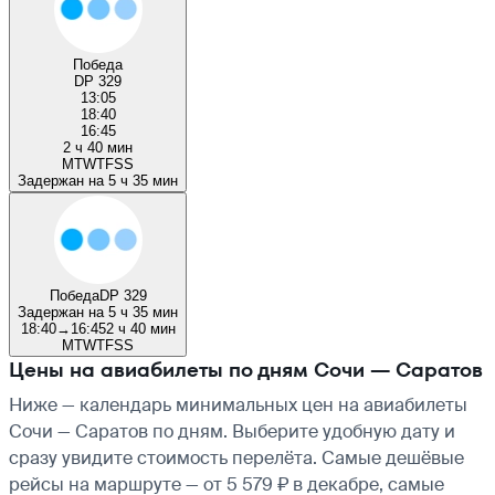
Победа
DP 329
13:05
18:40
16:45
2 ч 40 мин
M
T
W
T
F
S
S
Задержан на 5 ч 35 мин
Победа
DP 329
Задержан на 5 ч 35 мин
18:40
→
16:45
2 ч 40 мин
M
T
W
T
F
S
S
Цены на авиабилеты по дням Сочи — Саратов
Ниже — календарь минимальных цен на авиабилеты
Сочи — Саратов по дням. Выберите удобную дату и
сразу увидите стоимость перелёта. Самые дешёвые
рейсы на маршруте — от 5 579 ₽ в декабре, самые