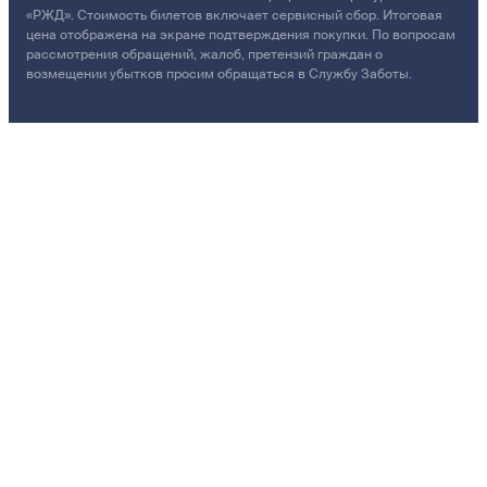
«РЖД». Стоимость билетов включает сервисный сбор. Итоговая
цена отображена на экране подтверждения покупки. По вопросам
рассмотрения обращений, жалоб, претензий граждан о
возмещении убытков просим обращаться в Службу Заботы.