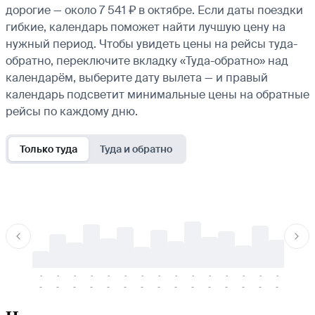
дорогие — около 7 541 ₽ в октябре. Если даты поездки
гибкие, календарь поможет найти лучшую цену на
нужный период. Чтобы увидеть цены на рейсы туда-
обратно, переключите вкладку «Туда-обратно» над
календарём, выберите дату вылета — и правый
календарь подсветит минимальные цены на обратные
рейсы по каждому дню.
Только туда
Туда и обратно
-
-
-
-
-
-
-
-
-
-
-
-
-
-
-
-
-
-
-
-
-
-
-
-
-
-
-
-
-
-
-
-
-
-