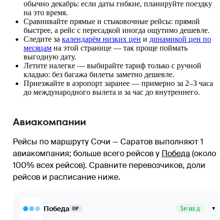
обычно декабрь: если даты гибкие, планируйте поездку
на это время.
Сравнивайте прямые и стыковочные рейсы: прямой
быстрее, а рейс с пересадкой иногда ощутимо дешевле.
Следите за
календарём низких цен
и
динамикой цен по
месяцам
на этой странице — так проще поймать
выгодную дату.
Летите налегке — выбирайте тариф только с ручной
кладью: без багажа билеты заметно дешевле.
Приезжайте в аэропорт заранее — примерно за 2–3 часа
до международного вылета и за час до внутреннего.
Авиакомпании
Рейсы по маршруту Сочи — Саратов выполняют 1
авиакомпания
; больше всего рейсов у
Победа
(около
100% всех рейсов)
. Сравните перевозчиков, доли
рейсов и расписание ниже.
Победа
5
▾
DP
Р/НЕД