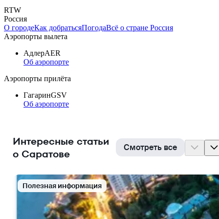
RTW
Россия
О городе
Как добраться
Погода
Всё о стране Россия
Аэропорты вылета
Адлер
AER
Об аэропорте
Аэропорты прилёта
Гагарин
GSV
Об аэропорте
Интересные статьи
Смотреть все
о Саратове
Полезная информация