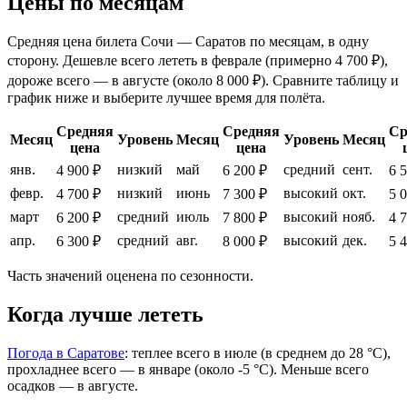
Цены по месяцам
Средняя цена билета Сочи — Саратов по месяцам, в одну
сторону. Дешевле всего лететь в феврале (примерно 4 700 ₽),
дороже всего — в августе (около 8 000 ₽). Сравните таблицу и
график ниже и выберите лучшее время для полёта.
Средняя
Средняя
Ср
Месяц
Уровень
Месяц
Уровень
Месяц
цена
цена
янв.
низкий
май
средний
сент.
4 900 ₽
6 200 ₽
6 
февр.
низкий
июнь
высокий
окт.
4 700 ₽
7 300 ₽
5 
март
средний
июль
высокий
нояб.
6 200 ₽
7 800 ₽
4 
апр.
средний
авг.
высокий
дек.
6 300 ₽
8 000 ₽
5 
Часть значений оценена по сезонности.
Когда лучше лететь
Погода в Саратове
: теплее всего в июле (в среднем до 28 °C),
прохладнее всего — в январе (около -5 °C). Меньше всего
осадков — в августе.