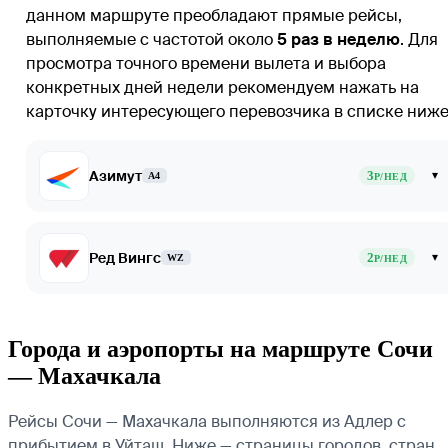
данном маршруте преобладают прямые рейсы,
выполняемые с частотой около
5 раз в неделю
. Для
просмотра точного времени вылета и выбора
конкретных дней недели рекомендуем нажать на
карточку интересующего перевозчика в списке ниже
Азимут
3
▾
A4
Р/НЕД
Ред Вингс
2
▾
WZ
Р/НЕД
Города и аэропорты на маршруте Сочи
— Махачкала
Рейсы Сочи — Махачкала выполняются из Адлер с
прибытием в Уйташ. Ниже — страницы городов, стран