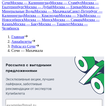
Сочи
Москва — Калининград
Москва — Стамбул
Москва —
Екатеринбург
Москва — Дубай
Москва — Ереван
Москва —
Минеральные Воды
Москва — Махачкала
Санкт-Петербург —
Калининград
Москва — Краснодар
Москва — Уфа
Москва —
Новосибирск
Москва — Минск
Москва — Самара
Москва —
Казань
Москва — Баку
Москва — Ташкент
Москва —
Челябинск
Главная
Авиабилеты
Рейсы из Сочи
Сочи — Махачкала
Рассылка с выгодными
предложениями
Эксклюзивные акции, лучшие
лайфхаки, заботливые
рекомендации от экспертов
Купибилета