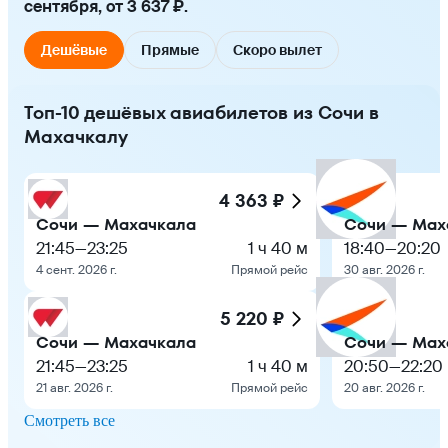
сентября, от 3 637 ₽.
Дешёвые
Прямые
Скоро вылет
Топ-10 дешёвых авиабилетов из Сочи в
Махачкалу
4 363 ₽
Сочи — Махачкала
Сочи — Мах
21:45
—
23:25
1 ч 40 м
18:40
—
20:20
4 сент. 2026 г.
Прямой рейс
30 авг. 2026 г.
5 220 ₽
Сочи — Махачкала
Сочи — Мах
21:45
—
23:25
1 ч 40 м
20:50
—
22:20
21 авг. 2026 г.
Прямой рейс
20 авг. 2026 г.
Смотреть все