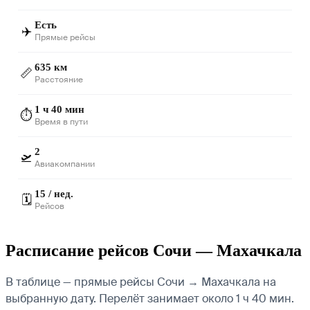
Есть
✈️
Прямые рейсы
635 км
📏
Расстояние
1 ч 40 мин
⏱️
Время в пути
2
🛫
Авиакомпании
15 / нед.
🗓️
Рейсов
Расписание рейсов Сочи — Махачкала
В таблице — прямые рейсы Сочи → Махачкала на
выбранную дату. Перелёт занимает около 1 ч 40 мин.