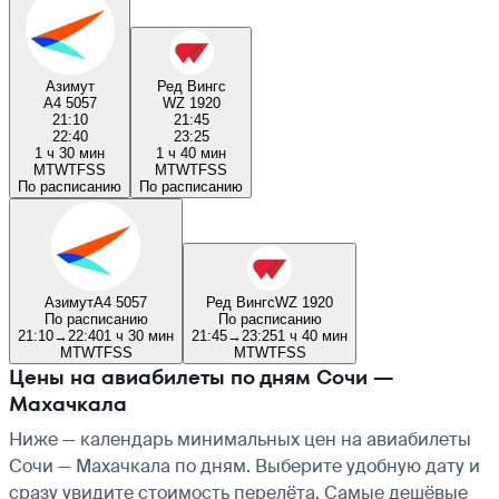
Азимут
Ред Вингс
A4 5057
WZ 1920
21:10
21:45
22:40
23:25
1 ч 30 мин
1 ч 40 мин
M
T
W
T
F
S
S
M
T
W
T
F
S
S
По расписанию
По расписанию
Азимут
A4 5057
Ред Вингс
WZ 1920
По расписанию
По расписанию
21:10
→
22:40
1 ч 30 мин
21:45
→
23:25
1 ч 40 мин
M
T
W
T
F
S
S
M
T
W
T
F
S
S
Цены на авиабилеты по дням Сочи —
Махачкала
Ниже — календарь минимальных цен на авиабилеты
Сочи — Махачкала по дням. Выберите удобную дату и
сразу увидите стоимость перелёта. Самые дешёвые