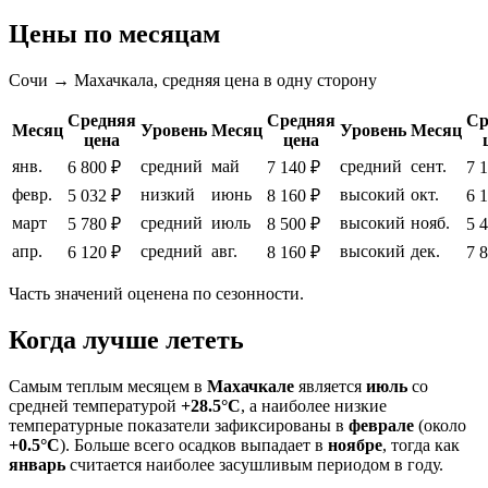
Цены по месяцам
Сочи → Махачкала, средняя цена в одну сторону
Средняя
Средняя
Ср
Месяц
Уровень
Месяц
Уровень
Месяц
цена
цена
янв.
средний
май
средний
сент.
6 800 ₽
7 140 ₽
7 
февр.
низкий
июнь
высокий
окт.
5 032 ₽
8 160 ₽
6 
март
средний
июль
высокий
нояб.
5 780 ₽
8 500 ₽
5 
апр.
средний
авг.
высокий
дек.
6 120 ₽
8 160 ₽
7 
Часть значений оценена по сезонности.
Когда лучше лететь
Самым теплым месяцем в
Махачкале
является
июль
со
средней температурой
+28.5°C
, а наиболее низкие
температурные показатели зафиксированы в
феврале
(около
+0.5°C
). Больше всего осадков выпадает в
ноябре
, тогда как
январь
считается наиболее засушливым периодом в году.