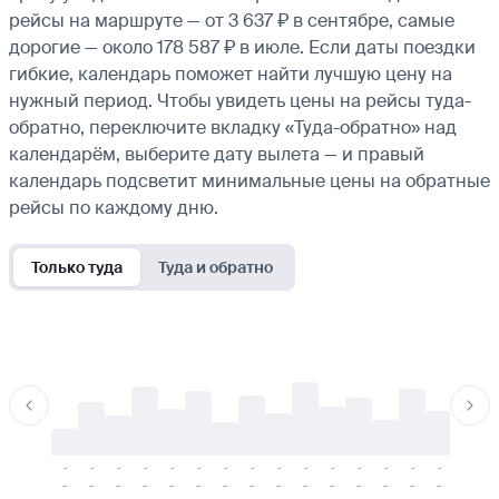
рейсы на маршруте — от 3 637 ₽ в сентябре, самые
дорогие — около 178 587 ₽ в июле. Если даты поездки
гибкие, календарь поможет найти лучшую цену на
нужный период. Чтобы увидеть цены на рейсы туда-
обратно, переключите вкладку «Туда-обратно» над
календарём, выберите дату вылета — и правый
календарь подсветит минимальные цены на обратные
рейсы по каждому дню.
Только туда
Туда и обратно
-
-
-
-
-
-
-
-
-
-
-
-
-
-
-
-
-
-
-
-
-
-
-
-
-
-
-
-
-
-
-
-
-
-