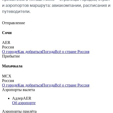
и аэропортов маршрута: авиакомпании, расписания и
путеводители.
Отправление
Сочи
AER
Россия
О городе
Как добраться
Погода
Всё о стране Россия
Прибытие
Махачкала
MCX
Россия
О городе
Как добраться
Погода
Всё о стране Россия
Аэропорты вылета
Адлер
AER
Об аэропорте
Аэропорты прилёта