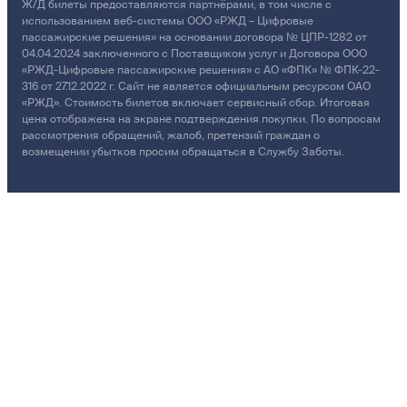
Ж/Д билеты предоставляются партнёрами, в том числе с
использованием веб-системы ООО «РЖД – Цифровые
пассажирские решения» на основании договора № ЦПР-1282 от
04.04.2024 заключенного с Поставщиком услуг и Договора ООО
«РЖД-Цифровые пассажирские решения» с АО «ФПК» № ФПК-22-
316 от 27.12.2022 г. Сайт не является официальным ресурсом ОАО
«РЖД». Стоимость билетов включает сервисный сбор. Итоговая
цена отображена на экране подтверждения покупки. По вопросам
рассмотрения обращений, жалоб, претензий граждан о
возмещении убытков просим обращаться в Службу Заботы.