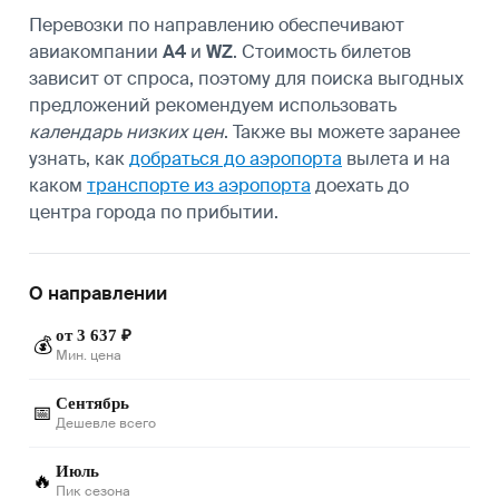
Перевозки по направлению обеспечивают
авиакомпании
A4
и
WZ
. Стоимость билетов
зависит от спроса, поэтому для поиска выгодных
предложений рекомендуем использовать
календарь низких цен
. Также вы можете заранее
узнать, как
добраться до аэропорта
вылета и на
каком
транспорте из аэропорта
доехать до
центра города по прибытии.
О направлении
от 3 637 ₽
💰
Мин. цена
Сентябрь
📅
Дешевле всего
Июль
🔥
Пик сезона