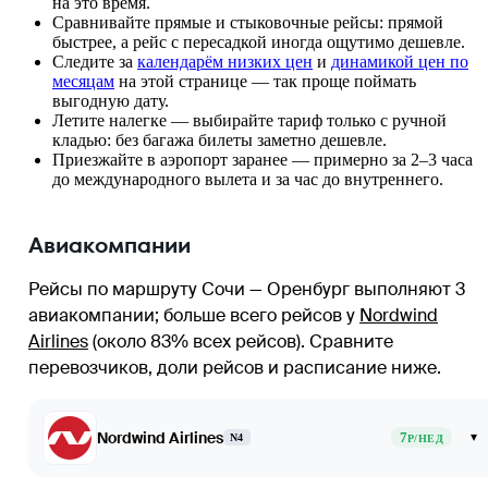
на это время.
Сравнивайте прямые и стыковочные рейсы: прямой
быстрее, а рейс с пересадкой иногда ощутимо дешевле.
Следите за
календарём низких цен
и
динамикой цен по
месяцам
на этой странице — так проще поймать
выгодную дату.
Летите налегке — выбирайте тариф только с ручной
кладью: без багажа билеты заметно дешевле.
Приезжайте в аэропорт заранее — примерно за 2–3 часа
до международного вылета и за час до внутреннего.
Авиакомпании
Рейсы по маршруту Сочи — Оренбург выполняют 3
авиакомпании
; больше всего рейсов у
Nordwind
Airlines
(около 83% всех рейсов)
. Сравните
перевозчиков, доли рейсов и расписание ниже.
Nordwind Airlines
7
▾
N4
Р/НЕД