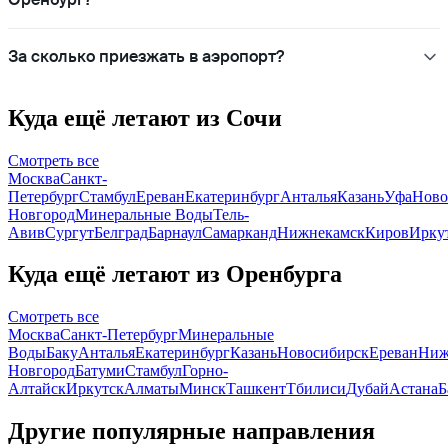
За сколько приезжать в аэропорт?
Куда ещё летают из Сочи
Смотреть все
Москва
Санкт-
Петербург
Стамбул
Ереван
Екатеринбург
Анталья
Казань
Уфа
Ново
Новгород
Минеральные Воды
Тель-
Авив
Сургут
Белград
Барнаул
Самарканд
Нижнекамск
Киров
Ирку
Куда ещё летают из Оренбурга
Смотреть все
Москва
Санкт-Петербург
Минеральные
Воды
Баку
Анталья
Екатеринбург
Казань
Новосибирск
Ереван
Ниж
Новгород
Батуми
Стамбул
Горно-
Алтайск
Иркутск
Алматы
Минск
Ташкент
Тбилиси
Дубай
Астана
Б
Другие популярные направления