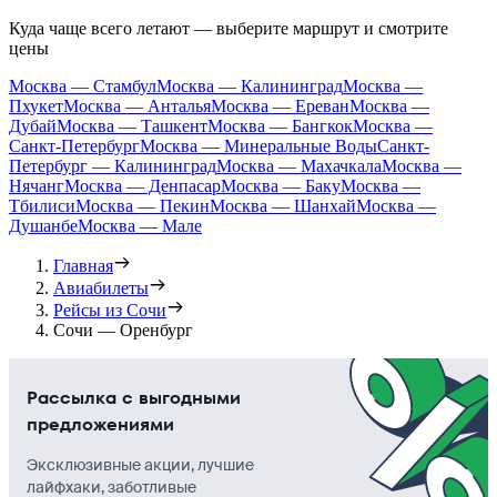
Куда чаще всего летают — выберите маршрут и смотрите
цены
Москва — Стамбул
Москва — Калининград
Москва —
Пхукет
Москва — Анталья
Москва — Ереван
Москва —
Дубай
Москва — Ташкент
Москва — Бангкок
Москва —
Санкт-Петербург
Москва — Минеральные Воды
Санкт-
Петербург — Калининград
Москва — Махачкала
Москва —
Нячанг
Москва — Денпасар
Москва — Баку
Москва —
Тбилиси
Москва — Пекин
Москва — Шанхай
Москва —
Душанбе
Москва — Мале
Главная
Авиабилеты
Рейсы из Сочи
Сочи — Оренбург
Рассылка с выгодными
предложениями
Эксклюзивные акции, лучшие
лайфхаки, заботливые