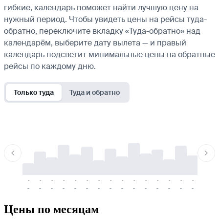
гибкие, календарь поможет найти лучшую цену на
нужный период. Чтобы увидеть цены на рейсы туда-
обратно, переключите вкладку «Туда-обратно» над
календарём, выберите дату вылета — и правый
календарь подсветит минимальные цены на обратные
рейсы по каждому дню.
Только туда
Туда и обратно
-
-
-
-
-
-
-
-
-
-
-
-
-
-
-
-
-
-
-
-
-
-
-
-
-
-
-
-
-
-
-
-
-
-
Цены по месяцам