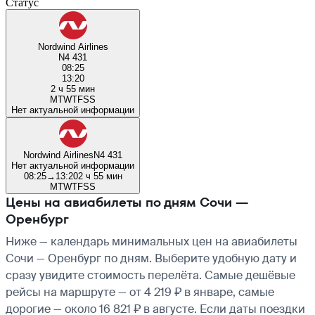
Статус
Nordwind Airlines
N4 431
08:25
13:20
2 ч 55 мин
M
T
W
T
F
S
S
Нет актуальной информации
Nordwind Airlines
N4 431
Нет актуальной информации
08:25
→
13:20
2 ч 55 мин
M
T
W
T
F
S
S
Цены на авиабилеты по дням Сочи —
Оренбург
Ниже — календарь минимальных цен на авиабилеты
Сочи — Оренбург по дням. Выберите удобную дату и
сразу увидите стоимость перелёта. Самые дешёвые
рейсы на маршруте — от 4 219 ₽ в январе, самые
дорогие — около 16 821 ₽ в августе. Если даты поездки