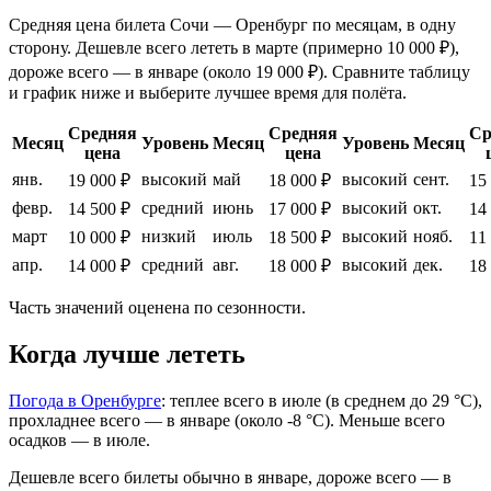
Средняя цена билета Сочи — Оренбург по месяцам, в одну
сторону. Дешевле всего лететь в марте (примерно 10 000 ₽),
дороже всего — в январе (около 19 000 ₽). Сравните таблицу
и график ниже и выберите лучшее время для полёта.
Средняя
Средняя
Ср
Месяц
Уровень
Месяц
Уровень
Месяц
цена
цена
янв.
высокий
май
высокий
сент.
19 000 ₽
18 000 ₽
15
февр.
средний
июнь
высокий
окт.
14 500 ₽
17 000 ₽
14
март
низкий
июль
высокий
нояб.
10 000 ₽
18 500 ₽
11
апр.
средний
авг.
высокий
дек.
14 000 ₽
18 000 ₽
18
Часть значений оценена по сезонности.
Когда лучше лететь
Погода в Оренбурге
: теплее всего в июле (в среднем до 29 °C),
прохладнее всего — в январе (около -8 °C). Меньше всего
осадков — в июле.
Дешевле всего билеты обычно в январе, дороже всего — в