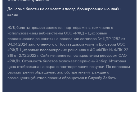
Дешевые билеты на самолет и поезд, бронирование и онлайн-
заказ
Ж/Д билеты предоставляются партнёрами, в том числе с
использованием веб-системы ООО «РЖД – Цифровые
пассажирские решения» на основании договора № ЦПР-1282 от
04.04.2024 заключенного с Поставщиком услуг и Договора ООО
«РЖД-Цифровые пассажирские решения» с АО «ФПК» № ФПК-22-
316 от 27.12.2022 г. Сайт не является официальным ресурсом ОАО
«РЖД». Стоимость билетов включает сервисный сбор. Итоговая
цена отображена на экране подтверждения покупки. По вопросам
рассмотрения обращений, жалоб, претензий граждан о
возмещении убытков просим обращаться в Службу Заботы.