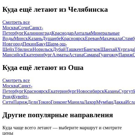
Куда ещё летают из Челябинска
Смотреть все
Москва
Сочи
Санкт-
Петербург
Калининград
Краснодар
Анталья
Минеральные
Воды
Минск
Казань
Душанбе
Красноярск
Ереван
Махачкала
Стамб
Новгород
Пекин
Баку
Шарм-эш-
Шейх
Тбилиси
Норильск
Дубай
Ташкент
Бангкок
Шанхай
Хургада
Мансийск
Екатеринбург
Алматы
Астана
Самара
Гуанчжоу
Париж
Куда ещё летают из Оша
Смотреть все
Москва
Санкт-
Петербург
Красноярск
Екатеринбург
Новосибирск
Казань
Сургут
Рияд
Кувейт-
Сити
Париж
Дели
Токио
Гонконг
Манила
Лахор
Мумбаи
Дакка
Исл
Другие популярные направления
Куда чаще всего летают — выберите маршрут и смотрите
цены