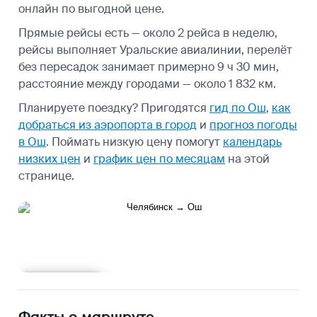
онлайн по выгодной цене.
Прямые рейсы есть — около 2 рейса в неделю,
рейсы выполняет Уральские авиалинии, перелёт
без пересадок занимает примерно 9 ч 30 мин,
расстояние между городами — около 1 832 км.
Планируете поездку? Пригодятся
гид по Ош
,
как
добраться из аэропорта в город
и
прогноз погоды
в Ош
.
Поймать низкую цену помогут
календарь
низких цен
и
график цен по месяцам
на этой
странице.
Подробнее
Факты о маршруте