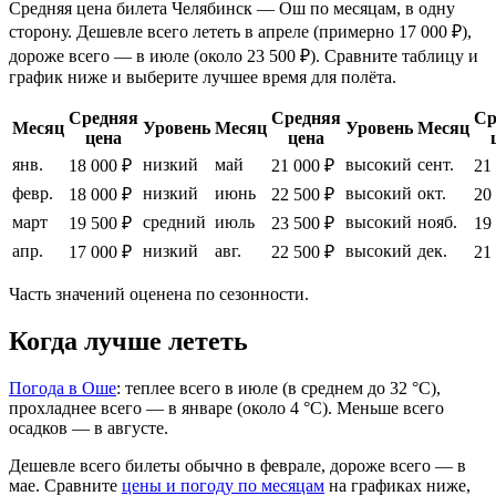
Средняя цена билета Челябинск — Ош по месяцам, в одну
сторону. Дешевле всего лететь в апреле (примерно 17 000 ₽),
дороже всего — в июле (около 23 500 ₽). Сравните таблицу и
график ниже и выберите лучшее время для полёта.
Средняя
Средняя
Ср
Месяц
Уровень
Месяц
Уровень
Месяц
цена
цена
янв.
низкий
май
высокий
сент.
18 000 ₽
21 000 ₽
21
февр.
низкий
июнь
высокий
окт.
18 000 ₽
22 500 ₽
20
март
средний
июль
высокий
нояб.
19 500 ₽
23 500 ₽
19
апр.
низкий
авг.
высокий
дек.
17 000 ₽
22 500 ₽
21
Часть значений оценена по сезонности.
Когда лучше лететь
Погода в Оше
: теплее всего в июле (в среднем до 32 °C),
прохладнее всего — в январе (около 4 °C). Меньше всего
осадков — в августе.
Дешевле всего билеты обычно в феврале, дороже всего — в
мае.
Сравните
цены и погоду по месяцам
на графиках ниже,