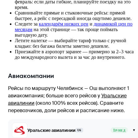
февраль: если даты гибкие, планируйте поездку на это
время.
Сравнивайте прямые и стыковочные рейсы: прямой
быстрее, а рейс с пересадкой иногда ощутимо дешевле.
Следите за
календарём низких цен
и
динамикой цен по
месяцам
на этой странице — так проще поймать
выгодную дату.
Летите налегке — выбирайте тариф только с ручной
кладью: без багажа билеты заметно дешевле.
Приезжайте в аэропорт заранее — примерно за 2–3 часа
до международного вылета и за час до внутреннего.
Авиакомпании
Рейсы по маршруту Челябинск — Ош выполняют 1
авиакомпания
; больше всего рейсов у
Уральские
авиалинии
(около 100% всех рейсов)
. Сравните
перевозчиков, доли рейсов и расписание ниже.
Уральские авиалинии
1
▾
U6
Р/НЕД