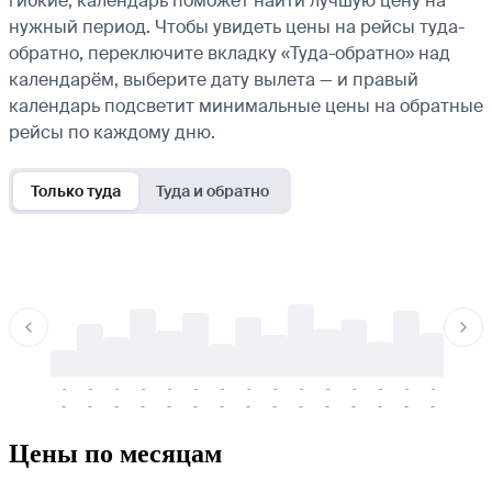
гибкие, календарь поможет найти лучшую цену на
нужный период. Чтобы увидеть цены на рейсы туда-
обратно, переключите вкладку «Туда-обратно» над
календарём, выберите дату вылета — и правый
календарь подсветит минимальные цены на обратные
рейсы по каждому дню.
Только туда
Туда и обратно
-
-
-
-
-
-
-
-
-
-
-
-
-
-
-
-
-
-
-
-
-
-
-
-
-
-
-
-
-
-
-
-
-
-
Цены по месяцам