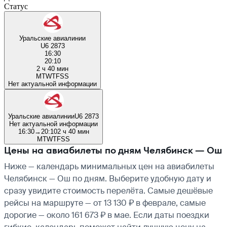
Статус
Уральские авиалинии
U6 2873
16:30
20:10
2 ч 40 мин
M
T
W
T
F
S
S
Нет актуальной информации
Уральские авиалинии
U6 2873
Нет актуальной информации
16:30
→
20:10
2 ч 40 мин
M
T
W
T
F
S
S
Цены на авиабилеты по дням Челябинск — Ош
Ниже — календарь минимальных цен на авиабилеты
Челябинск — Ош по дням. Выберите удобную дату и
сразу увидите стоимость перелёта. Самые дешёвые
рейсы на маршруте — от 13 130 ₽ в феврале, самые
дорогие — около 161 673 ₽ в мае. Если даты поездки