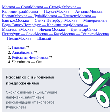
Москва — Сочи
Москва — Стамбул
Москва —
Калининград
Москва — Пхукет
Москва — Анталья
Москва —
Ереван
Москва — Дубай
Москва — Ташкент
Москва —
Бангкок
Москва — Санкт-Петербург
Москва — Минеральные
Воды
Санкт-Петербург — Калининград
Москва —
Махачкала
Москва — Нячанг
Москва — Денпасар
Санкт-
Петербург — Сочи
Москва — Баку
Москва — Тбилиси
Москва
— Пекин
Москва — Шанхай
Главная
Авиабилеты
Рейсы из Челябинска
Челябинск — Ош
Рассылка с выгодными
предложениями
Эксклюзивные акции, лучшие
лайфхаки, заботливые
рекомендации от экспертов
Купибилета