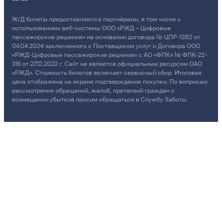
Ж/Д билеты предоставляются партнёрами, в том числе с
использованием веб-системы ООО «РЖД – Цифровые
пассажирские решения» на основании договора № ЦПР-1282 от
04.04.2024 заключенного с Поставщиком услуг и Договора ООО
«РЖД-Цифровые пассажирские решения» с АО «ФПК» № ФПК-22-
316 от 27.12.2022 г. Сайт не является официальным ресурсом ОАО
«РЖД». Стоимость билетов включает сервисный сбор. Итоговая
цена отображена на экране подтверждения покупки. По вопросам
рассмотрения обращений, жалоб, претензий граждан о
возмещении убытков просим обращаться в Службу Заботы.