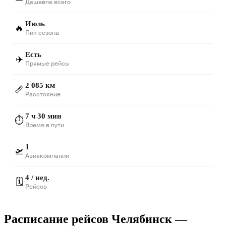
Дешевле всего
Июль
🔥
Пик сезона
Есть
✈️
Прямые рейсы
2 085 км
📏
Расстояние
7 ч 30 мин
⏱️
Время в пути
1
🛫
Авиакомпании
4 / нед.
🗓️
Рейсов
Расписание рейсов Челябинск —