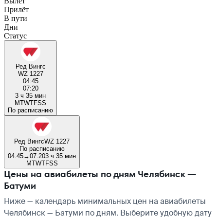
Вылет
Прилёт
В пути
Дни
Статус
Ред Вингс
WZ 1227
04:45
07:20
3 ч 35 мин
M
T
W
T
F
S
S
По расписанию
Ред Вингс
WZ 1227
По расписанию
04:45
→
07:20
3 ч 35 мин
M
T
W
T
F
S
S
Цены на авиабилеты по дням Челябинск —
Батуми
Ниже — календарь минимальных цен на авиабилеты
Челябинск — Батуми по дням. Выберите удобную дату