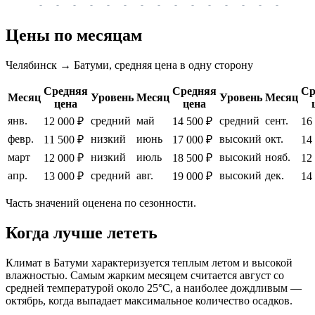
-
-
-
-
-
-
-
-
-
-
-
-
-
-
-
-
-
Цены по месяцам
Челябинск → Батуми, средняя цена в одну сторону
Средняя
Средняя
Ср
Месяц
Уровень
Месяц
Уровень
Месяц
цена
цена
янв.
средний
май
средний
сент.
12 000 ₽
14 500 ₽
16
февр.
низкий
июнь
высокий
окт.
11 500 ₽
17 000 ₽
14
март
низкий
июль
высокий
нояб.
12 000 ₽
18 500 ₽
12
апр.
средний
авг.
высокий
дек.
13 000 ₽
19 000 ₽
14
Часть значений оценена по сезонности.
Когда лучше лететь
Климат в Батуми характеризуется теплым летом и высокой
влажностью. Самым жарким месяцем считается август со
средней температурой около 25°C, а наиболее дождливым —
октябрь, когда выпадает максимальное количество осадков.