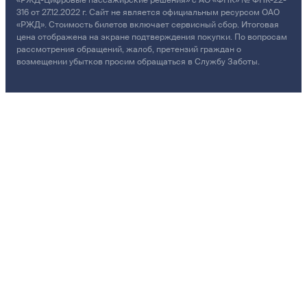
«РЖД-Цифровые пассажирские решения» с АО «ФПК» № ФПК-22-
316 от 27.12.2022 г. Сайт не является официальным ресурсом ОАО
«РЖД». Стоимость билетов включает сервисный сбор. Итоговая
цена отображена на экране подтверждения покупки. По вопросам
рассмотрения обращений, жалоб, претензий граждан о
возмещении убытков просим обращаться в Службу Заботы.