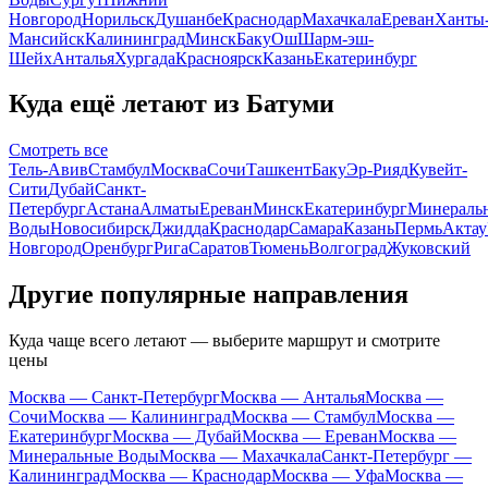
Новгород
Норильск
Душанбе
Краснодар
Махачкала
Ереван
Ханты
Мансийск
Калининград
Минск
Баку
Ош
Шарм-эш-
Шейх
Анталья
Хургада
Красноярск
Казань
Екатеринбург
Куда ещё летают из Батуми
Смотреть все
Тель-Авив
Стамбул
Москва
Сочи
Ташкент
Баку
Эр-Рияд
Кувейт-
Сити
Дубай
Санкт-
Петербург
Астана
Алматы
Ереван
Минск
Екатеринбург
Минераль
Воды
Новосибирск
Джидда
Краснодар
Самара
Казань
Пермь
Актау
Новгород
Оренбург
Рига
Саратов
Тюмень
Волгоград
Жуковский
Другие популярные направления
Куда чаще всего летают — выберите маршрут и смотрите
цены
Москва — Санкт-Петербург
Москва — Анталья
Москва —
Сочи
Москва — Калининград
Москва — Стамбул
Москва —
Екатеринбург
Москва — Дубай
Москва — Ереван
Москва —
Минеральные Воды
Москва — Махачкала
Санкт-Петербург —
Калининград
Москва — Краснодар
Москва — Уфа
Москва —