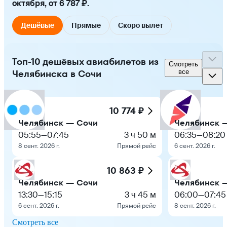
октября, от 6 787 ₽.
Дешёвые
Прямые
Скоро вылет
Топ-10 дешёвых авиабилетов из
Смотреть
Челябинска в Сочи
все
10 774 ₽
Челябинск — Сочи
Челябинск 
05:55
—
07:45
3 ч 50 м
06:35
—
08:20
8 сент. 2026 г.
Прямой рейс
6 сент. 2026 г.
10 863 ₽
Челябинск — Сочи
Челябинск 
13:30
—
15:15
3 ч 45 м
06:00
—
07:45
6 сент. 2026 г.
Прямой рейс
8 сент. 2026 г.
Смотреть все