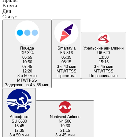
Прилёт
В пути
Дни
Статус
Победа
Smartavia
Уральские авиалинии
DP 324
5N 816
U6 620
05:55
06:35
13:30
10:50
08:15
15:15
07:45
3 ч 40 мин
3 ч 45 мин
12:20
M
T
W
T
F
S
S
M
T
W
T
F
S
S
3 ч 50 мин
Прилетел
По расписанию
M
T
W
T
F
S
S
Задержан на 4 ч 55 мин
Аэрофлот
Nordwind Airlines
SU 6630
N4 506
15:45
19:30
17:35
21:15
3 ч 50 мин
3 ч 45 мин