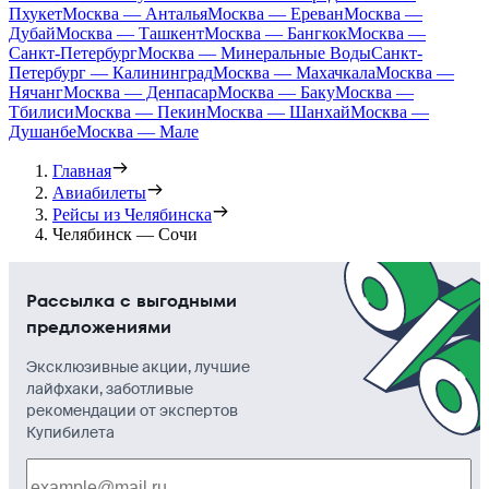
Пхукет
Москва — Анталья
Москва — Ереван
Москва —
Дубай
Москва — Ташкент
Москва — Бангкок
Москва —
Санкт-Петербург
Москва — Минеральные Воды
Санкт-
Петербург — Калининград
Москва — Махачкала
Москва —
Нячанг
Москва — Денпасар
Москва — Баку
Москва —
Тбилиси
Москва — Пекин
Москва — Шанхай
Москва —
Душанбе
Москва — Мале
Главная
Авиабилеты
Рейсы из Челябинска
Челябинск — Сочи
Рассылка с выгодными
предложениями
Эксклюзивные акции, лучшие
лайфхаки, заботливые
рекомендации от экспертов
Купибилета