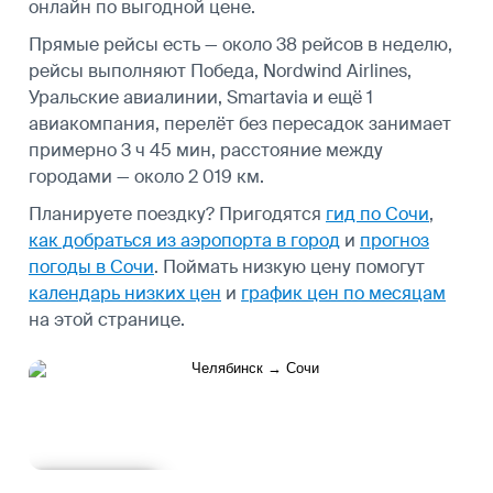
онлайн по выгодной цене.
Прямые рейсы есть — около 38 рейсов в неделю,
рейсы выполняют Победа, Nordwind Airlines,
Уральские авиалинии, Smartavia и ещё 1
авиакомпания, перелёт без пересадок занимает
примерно 3 ч 45 мин, расстояние между
городами — около 2 019 км.
Планируете поездку? Пригодятся
гид по Сочи
,
как добраться из аэропорта в город
и
прогноз
погоды в Сочи
.
Поймать низкую цену помогут
календарь низких цен
и
график цен по месяцам
на этой странице.
Подробнее