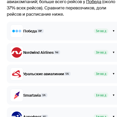
авиакомпаний
; больше всего рейсов у
Победа
(около
37% всех рейсов)
. Сравните перевозчиков, доли
рейсов и расписание ниже.
Победа
5
▾
DP
Р/НЕД
Nordwind Airlines
3
▾
N4
Р/НЕД
Уральские авиалинии
3
▾
U6
Р/НЕД
Smartavia
1
▾
5N
Р/НЕД
Аэрофлот
1
▾
SU
Р/НЕД