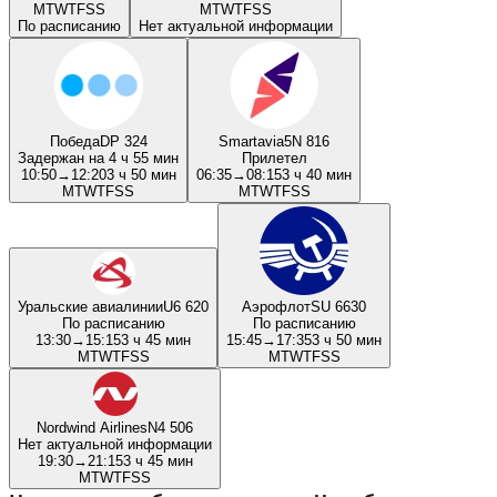
M
T
W
T
F
S
S
M
T
W
T
F
S
S
По расписанию
Нет актуальной информации
Победа
DP 324
Smartavia
5N 816
Задержан на 4 ч 55 мин
Прилетел
10:50
→
12:20
3 ч 50 мин
06:35
→
08:15
3 ч 40 мин
M
T
W
T
F
S
S
M
T
W
T
F
S
S
Уральские авиалинии
U6 620
Аэрофлот
SU 6630
По расписанию
По расписанию
13:30
→
15:15
3 ч 45 мин
15:45
→
17:35
3 ч 50 мин
M
T
W
T
F
S
S
M
T
W
T
F
S
S
Nordwind Airlines
N4 506
Нет актуальной информации
19:30
→
21:15
3 ч 45 мин
M
T
W
T
F
S
S