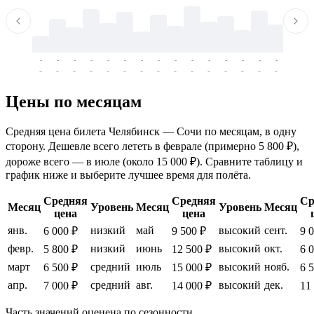
-
-
-
-
-
-
-
-
-
-
-
-
-
-
-
-
-
-
-
-
-
-
-
-
-
-
-
-
-
-
-
-
-
-
Цены по месяцам
Средняя цена билета Челябинск — Сочи по месяцам, в одну
сторону. Дешевле всего лететь в феврале (примерно 5 800 ₽),
дороже всего — в июле (около 15 000 ₽). Сравните таблицу и
график ниже и выберите лучшее время для полёта.
Средняя
Средняя
Ср
Месяц
Уровень
Месяц
Уровень
Месяц
цена
цена
янв.
низкий
май
высокий
сент.
6 000 ₽
9 500 ₽
9 
февр.
низкий
июнь
высокий
окт.
5 800 ₽
12 500 ₽
6 
март
средний
июль
высокий
нояб.
6 500 ₽
15 000 ₽
6 
апр.
средний
авг.
высокий
дек.
7 000 ₽
14 000 ₽
11
Часть значений оценена по сезонности.