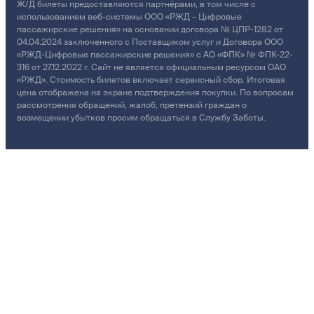
Ж/Д билеты предоставляются партнёрами, в том числе с
использованием веб-системы ООО «РЖД – Цифровые
пассажирские решения» на основании договора № ЦПР-1282 от
04.04.2024 заключенного с Поставщиком услуг и Договора ООО
«РЖД-Цифровые пассажирские решения» с АО «ФПК» № ФПК-22-
316 от 27.12.2022 г. Сайт не является официальным ресурсом ОАО
«РЖД». Стоимость билетов включает сервисный сбор. Итоговая
цена отображена на экране подтверждения покупки. По вопросам
рассмотрения обращений, жалоб, претензий граждан о
возмещении убытков просим обращаться в Службу Заботы.