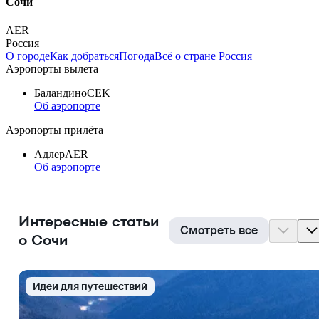
Сочи
AER
Россия
О городе
Как добраться
Погода
Всё о стране Россия
Аэропорты вылета
Баландино
CEK
Об аэропорте
Аэропорты прилёта
Адлер
AER
Об аэропорте
Интересные статьи
Смотреть все
о Сочи
Идеи для путешествий